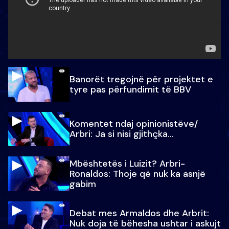
Banorët tregojnë për projektet e
tyre pas përfundimit të BBV
Komentet ndaj opinionistëve/
Arbri: Ja si nisi gjithçka…
Mbështetës i Luizit? Arbri-
Ronaldos: Thoje që nuk ka asnjë
gabim
Debat mes Armaldos dhe Arbrit:
Nuk doja të bëhesha ushtar i askujt