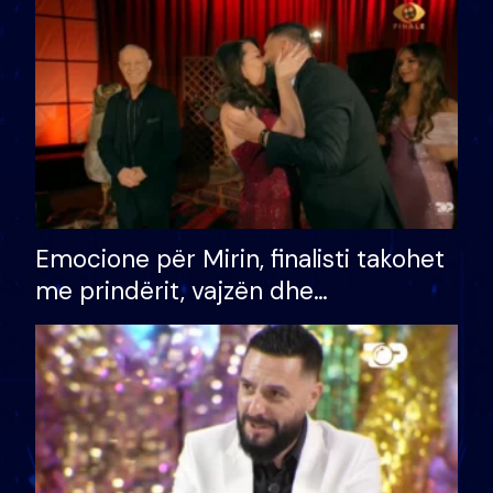
të fituar çmimin e madh
Emocione për Mirin, finalisti takohet
me prindërit, vajzën dhe
bashkëshorten: S’kemi ndonjë letër
divorci apo jo?