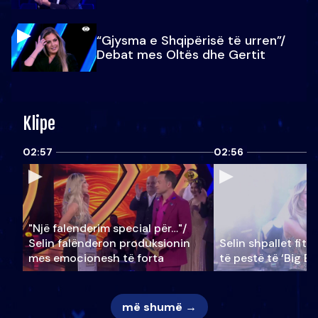
“Gjysma e Shqipërisë të urren”/
Debat mes Oltës dhe Gertit
Klipe
02:57
02:56
"Një falenderim special për…"/
Selin falënderon produksionin
Selin shpallet fitu
mes emocionesh të forta
të pestë të ‘Big Br
më shumë →