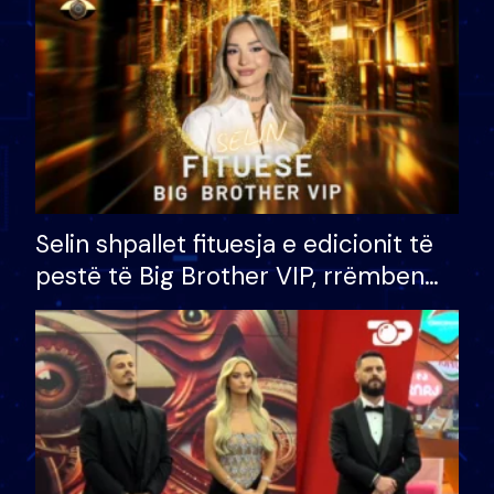
Selin shpallet fituesja e edicionit të
pestë të Big Brother VIP, rrëmben
çmimin e madh prej 100 mijë eurosh