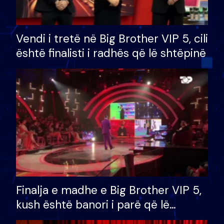
Vendi i tretë në Big Brother VIP 5, cili
është finalisti i radhës që lë shtëpinë
Finalja e madhe e Big Brother VIP 5,
kush është banori i parë që lë
shtëpinë dhe humb mundësinë për