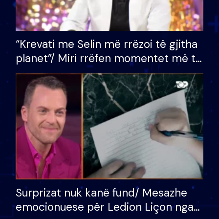
“Krevati me Selin më rrëzoi të gjitha
planet”/ Miri rrëfen momentet më të
bukura në shtëpinë e BB VIP: Do më
mungojë zilja e mëngjesit kur…
Surprizat nuk kanë fund/ Mesazhe
emocionuese për Ledion Liçon nga