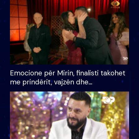
të fituar çmimin e madh
Emocione për Mirin, finalisti takohet
me prindërit, vajzën dhe
bashkëshorten: S’kemi ndonjë letër
divorci apo jo?