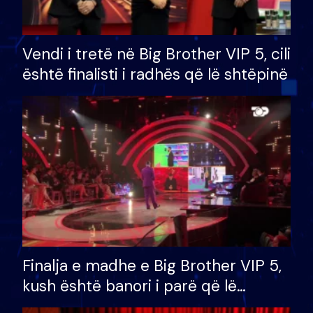
Vendi i tretë në Big Brother VIP 5, cili
është finalisti i radhës që lë shtëpinë
Finalja e madhe e Big Brother VIP 5,
kush është banori i parë që lë
shtëpinë dhe humb mundësinë për