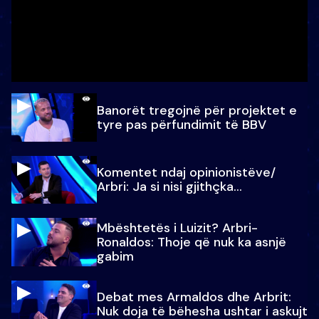
Banorët tregojnë për projektet e
tyre pas përfundimit të BBV
Komentet ndaj opinionistëve/
Arbri: Ja si nisi gjithçka…
Mbështetës i Luizit? Arbri-
Ronaldos: Thoje që nuk ka asnjë
gabim
Debat mes Armaldos dhe Arbrit:
Nuk doja të bëhesha ushtar i askujt