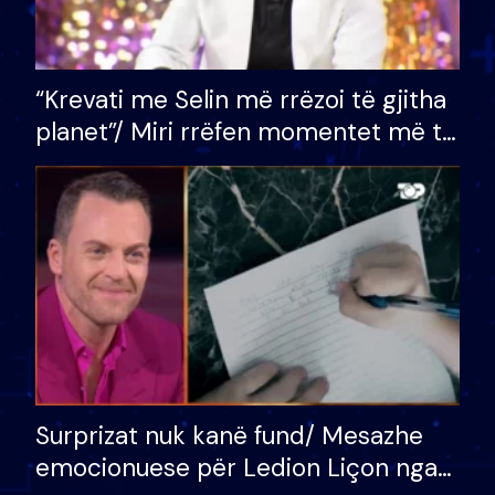
“Krevati me Selin më rrëzoi të gjitha
planet”/ Miri rrëfen momentet më të
bukura në shtëpinë e BB VIP: Do më
mungojë zilja e mëngjesit kur…
Surprizat nuk kanë fund/ Mesazhe
emocionuese për Ledion Liçon nga