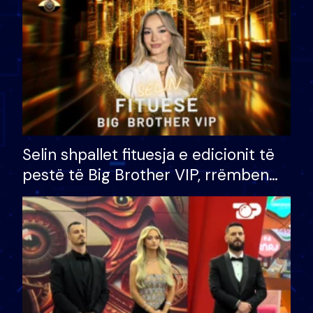
Selin shpallet fituesja e edicionit të
pestë të Big Brother VIP, rrëmben
çmimin e madh prej 100 mijë eurosh