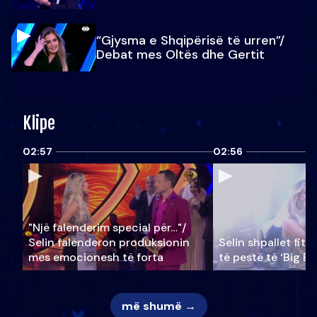
“Gjysma e Shqipërisë të urren”/
Debat mes Oltës dhe Gertit
Klipe
02:57
02:56
"Një falenderim special për…"/
Selin falënderon produksionin
Selin shpallet fitu
mes emocionesh të forta
të pestë të ‘Big Br
më shumë →