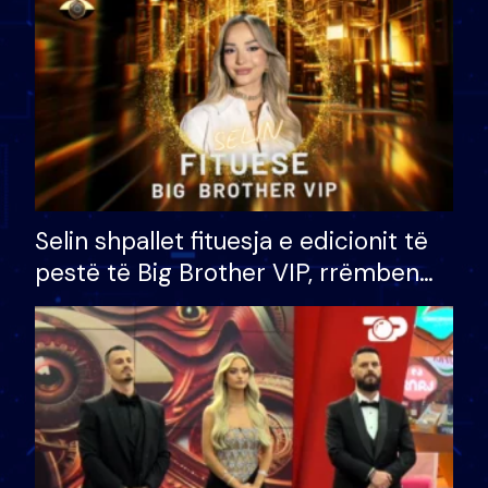
Selin shpallet fituesja e edicionit të
pestë të Big Brother VIP, rrëmben
çmimin e madh prej 100 mijë eurosh