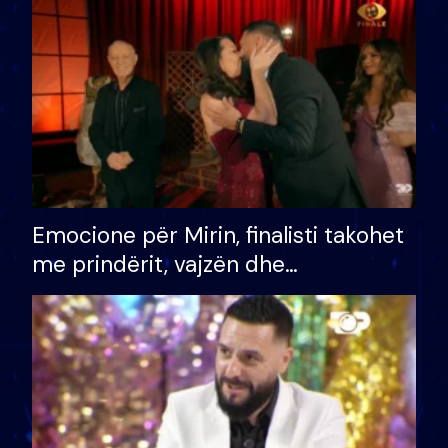
të fituar çmimin e madh
Emocione për Mirin, finalisti takohet
me prindërit, vajzën dhe
bashkëshorten: S’kemi ndonjë letër
divorci apo jo?