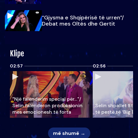
“Gjysma e Shqipërisë të urren”/
Debat mes Oltës dhe Gertit
Klipe
02:57
02:56
"Një falenderim special për…"/
Selin falënderon produksionin
Selin shpallet fitu
mes emocionesh të forta
të pestë të ‘Big Br
më shumë →