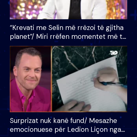
“Krevati me Selin më rrëzoi të gjitha
planet”/ Miri rrëfen momentet më të
bukura në shtëpinë e BB VIP: Do më
mungojë zilja e mëngjesit kur…
Surprizat nuk kanë fund/ Mesazhe
emocionuese për Ledion Liçon nga