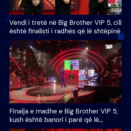
Vendi i tretë në Big Brother VIP 5, cili
është finalisti i radhës që lë shtëpinë
Finalja e madhe e Big Brother VIP 5,
kush është banori i parë që lë
shtëpinë dhe humb mundësinë për