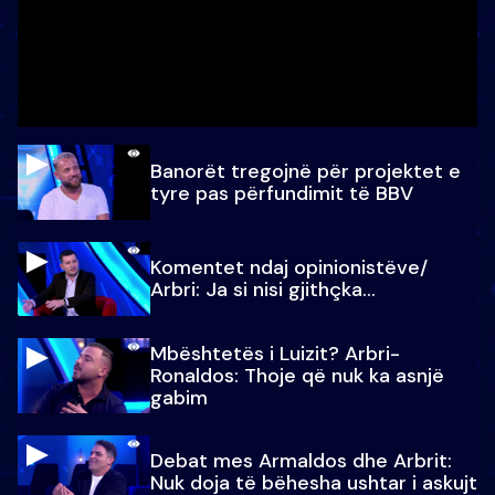
Banorët tregojnë për projektet e
tyre pas përfundimit të BBV
Komentet ndaj opinionistëve/
Arbri: Ja si nisi gjithçka…
Mbështetës i Luizit? Arbri-
Ronaldos: Thoje që nuk ka asnjë
gabim
Debat mes Armaldos dhe Arbrit:
Nuk doja të bëhesha ushtar i askujt