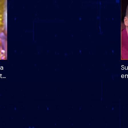
dhe humb mundësinë
të fituar çmimin e m
ha
Su
të
em
më
në
nu