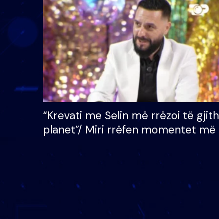
çmimin e madh prej 100
mijë eurosh
“Krevati me Selin më rrëzoi të gjit
planet”/ Miri rrëfen momentet më 
bukura në shtëpinë e BB VIP: Do 
mungojë zilja e mëngjesit kur…