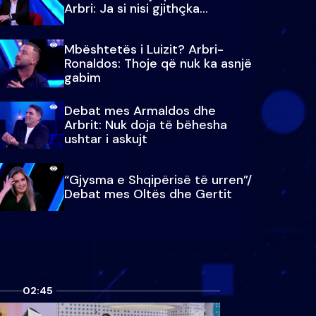
Arbri: Ja si nisi gjithçka…
Mbështetës i Luizit? Arbri-
Ronaldos: Thoje që nuk ka asnjë
gabim
Debat mes Armaldos dhe
Arbrit: Nuk doja të bëhesha
ushtar i askujt
“Gjysma e Shqipërisë të urren”/
Debat mes Oltës dhe Gertit
02:45