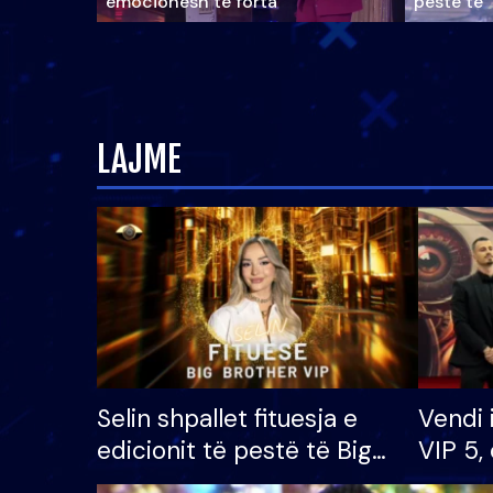
emocionesh të forta
pestë të 
LAJME
Selin shpallet fituesja e
Vendi 
edicionit të pestë të Big
VIP 5, 
Brother VIP, rrëmben
radhës