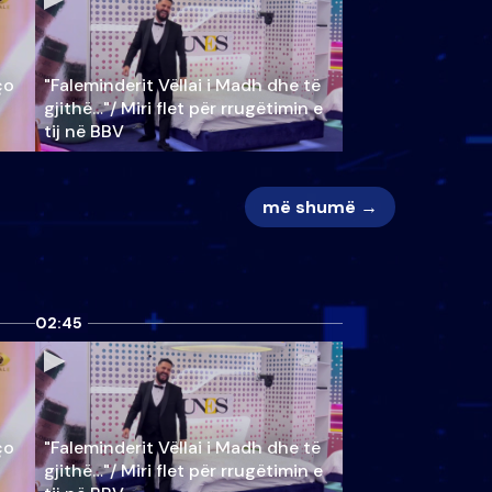
ço
"Faleminderit Vëllai i Madh dhe të
gjithë…"/ Miri flet për rrugëtimin e
tij në BBV
më shumë →
02:45
ço
"Faleminderit Vëllai i Madh dhe të
gjithë…"/ Miri flet për rrugëtimin e