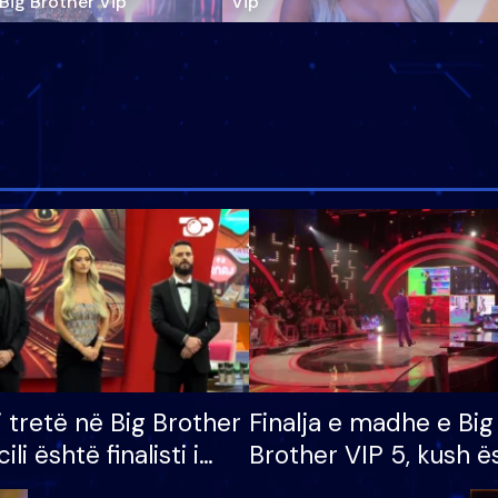
‘Big Brother Vip’
Vip"
i tretë në Big Brother
Finalja e madhe e Big
cili është finalisti i
Brother VIP 5, kush ë
 që lë shtëpinë
banori i parë që lë sh