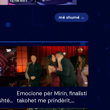
tij në BBV
më shumë →
Emocione për Mirin, finalisti
shtë
takohet me prindërit,
tëpinë
vajzën dhe bashkëshorten: