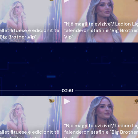
"Një magji televizive"/ Ledion Li
llet fituese e edicionit të
falenderon stafin e "Big Brother
‘Big Brother Vip’
Vip"
02:51
"Një magji televizive"/ Ledion Li
llet fituese e edicionit të
falenderon stafin e "Big Brother