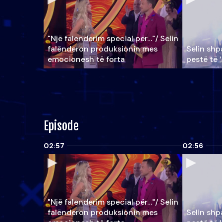
"Një falenderim special për…"/ Selin
falënderon produksionin mes
Selin shpa
emocionesh të forta
pestë të 
Episode
02:57
02:56
"Një falenderim special për…"/ Selin
falënderon produksionin mes
Selin shpa