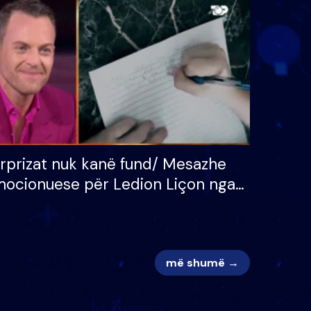
 për
S’kemi ndonjë letër divorci
adh
apo jo?
rprizat nuk kanë fund/ Mesazhe
ocionuese për Ledion Liçon nga
na dhe fëmijët e tij, moderatori
k i mban dot lotët: Nuk meritoj…
më shumë →