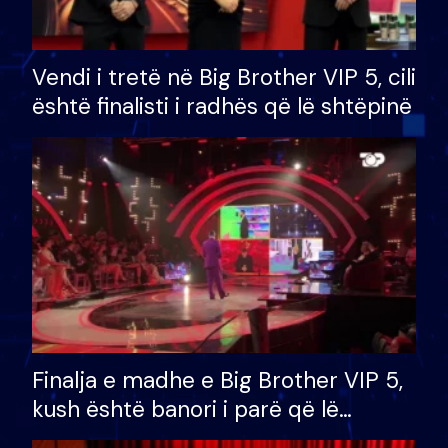
Vendi i tretë në Big Brother VIP 5, cili
është finalisti i radhës që lë shtëpinë
Finalja e madhe e Big Brother VIP 5,
kush është banori i parë që lë
shtëpinë dhe humb mundësinë për