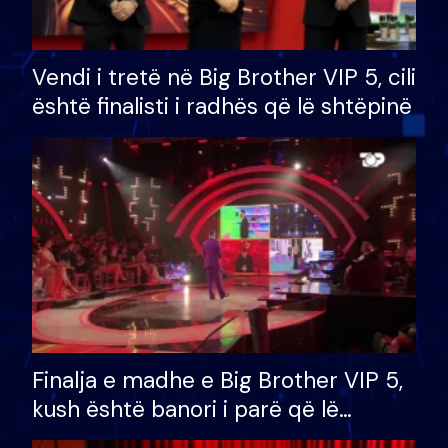
Vendi i tretë në Big Brother VIP 5, cili
është finalisti i radhës që lë shtëpinë
Finalja e madhe e Big Brother VIP 5,
kush është banori i parë që lë
shtëpinë dhe humb mundësinë për