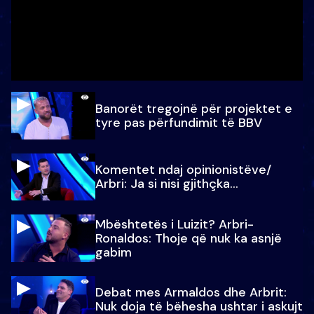
Banorët tregojnë për projektet e
tyre pas përfundimit të BBV
Komentet ndaj opinionistëve/
Arbri: Ja si nisi gjithçka…
Mbështetës i Luizit? Arbri-
Ronaldos: Thoje që nuk ka asnjë
gabim
Debat mes Armaldos dhe Arbrit:
Nuk doja të bëhesha ushtar i askujt