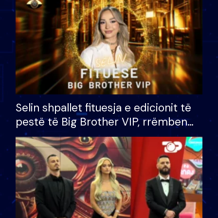
Selin shpallet fituesja e edicionit të
pestë të Big Brother VIP, rrëmben
çmimin e madh prej 100 mijë eurosh