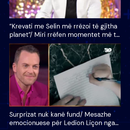
“Krevati me Selin më rrëzoi të gjitha
planet”/ Miri rrëfen momentet më të
bukura në shtëpinë e BB VIP: Do më
mungojë zilja e mëngjesit kur…
Surprizat nuk kanë fund/ Mesazhe
emocionuese për Ledion Liçon nga