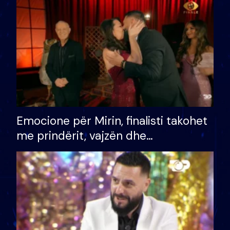
të fituar çmimin e madh
Emocione për Mirin, finalisti takohet
me prindërit, vajzën dhe
bashkëshorten: S’kemi ndonjë letër
divorci apo jo?