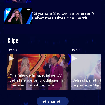
“Gjysma e Shqipërisë të urren”/
Debat mes Oltës dhe Gertit
Klipe
02:57
02:56
"Një falenderim special për…"/
Selin falënderon produksionin
Selin shpallet fitu
mes emocionesh të forta
të pestë të ‘Big Br
më shumë →