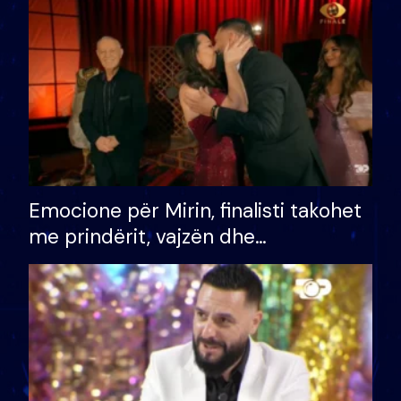
të fituar çmimin e madh
Emocione për Mirin, finalisti takohet
me prindërit, vajzën dhe
bashkëshorten: S’kemi ndonjë letër
divorci apo jo?