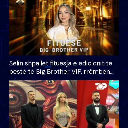
Selin shpallet fituesja e edicionit të
pestë të Big Brother VIP, rrëmben
çmimin e madh prej 100 mijë eurosh