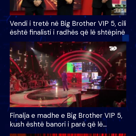
Vendi i tretë në Big Brother VIP 5, cili
është finalisti i radhës që lë shtëpinë
Finalja e madhe e Big Brother VIP 5,
kush është banori i parë që lë
shtëpinë dhe humb mundësinë për