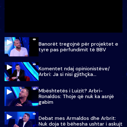
Banorët tregojnë për projektet e
tyre pas përfundimit të BBV
Komentet ndaj opinionistëve/
Arbri: Ja si nisi gjithçka…
Mbështetës i Luizit? Arbri-
Ronaldos: Thoje që nuk ka asnjë
gabim
Debat mes Armaldos dhe Arbrit:
Nuk doja të bëhesha ushtar i askujt