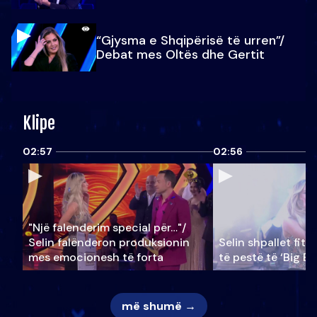
“Gjysma e Shqipërisë të urren”/
Debat mes Oltës dhe Gertit
Klipe
02:57
02:56
"Një falenderim special për…"/
Selin falënderon produksionin
Selin shpallet fitu
mes emocionesh të forta
të pestë të ‘Big Br
më shumë →