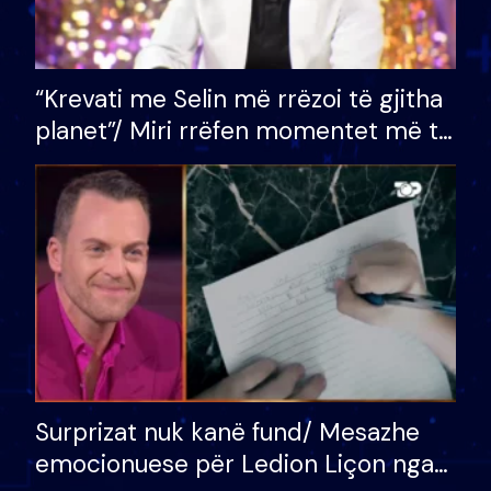
“Krevati me Selin më rrëzoi të gjitha
planet”/ Miri rrëfen momentet më të
bukura në shtëpinë e BB VIP: Do më
mungojë zilja e mëngjesit kur…
Surprizat nuk kanë fund/ Mesazhe
emocionuese për Ledion Liçon nga