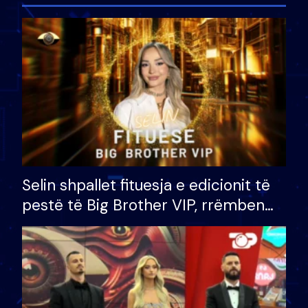
Selin shpallet fituesja e edicionit të
pestë të Big Brother VIP, rrëmben
çmimin e madh prej 100 mijë eurosh