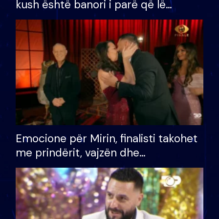
kush është banori i parë që lë
shtëpinë dhe humb mundësinë për
të fituar çmimin e madh
Emocione për Mirin, finalisti takohet
me prindërit, vajzën dhe
bashkëshorten: S’kemi ndonjë letër
divorci apo jo?