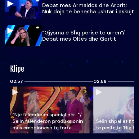
Debat mes Armaldos dhe Arbrit:
Nuk doja të bëhesha ushtar i askujt
“Gjysma e Shqipërisë të urren”/
Debat mes Oltës dhe Gertit
Klipe
02:57
02:56
"Një falenderim special për…"/
Selin falënderon produksionin
Selin shpallet fitu
mes emocionesh të forta
të pestë të ‘Big Br