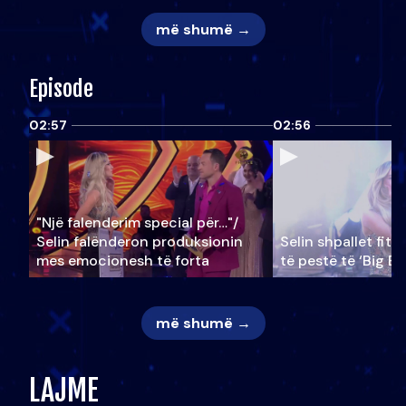
më shumë →
Episode
02:57
02:56
"Një falenderim special për…"/
Selin falënderon produksionin
Selin shpallet fitu
mes emocionesh të forta
të pestë të ‘Big Br
më shumë →
LAJME