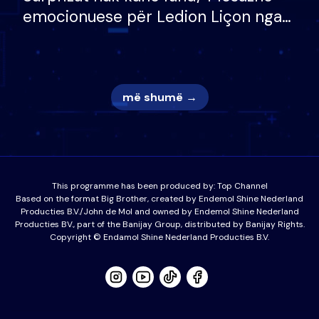
emocionuese për Ledion Liçon nga
nëna dhe fëmijët e tij, moderatori
nuk i mban dot lotët: Nuk meritoj…
më shumë →
This programme has been produced by:
Top Channel
Based on the format Big Brother, created by Endemol Shine Nederland
Producties B.V./John de Mol and owned by Endemol Shine Nederland
Producties BV., part of the Banijay Group, distributed by Banijay Rights.
Copyright © Endamol Shine Nederland Producties B.V.