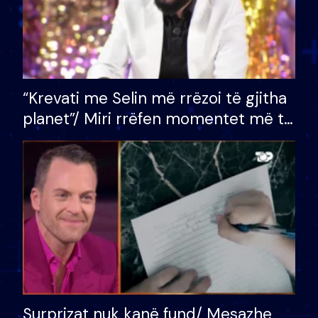
“Krevati me Selin më rrëzoi të gjitha
planet”/ Miri rrëfen momentet më të
bukura në shtëpinë e BB VIP: Do më
mungojë zilja e mëngjesit kur…
Surprizat nuk kanë fund/ Mesazhe