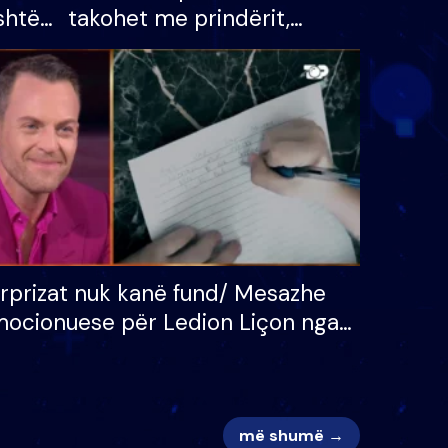
shtë
takohet me prindërit,
tëpinë
vajzën dhe bashkëshorten:
 për
S’kemi ndonjë letër divorci
adh
apo jo?
rprizat nuk kanë fund/ Mesazhe
ocionuese për Ledion Liçon nga
na dhe fëmijët e tij, moderatori
k i mban dot lotët: Nuk meritoj…
më shumë →