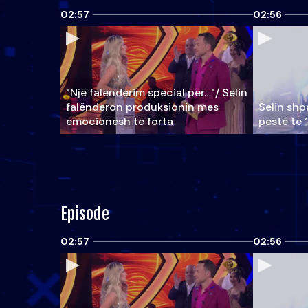
02:57
02:56
"Një falenderim special për…"/ Selin
falënderon produksionin mes
Selin shpa
emocionesh të forta
pestë të 
Episode
02:57
02:56