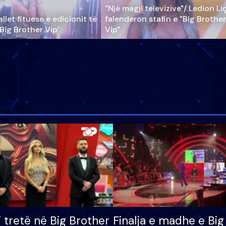
"Një magji televizive"/ Ledion Li
llet fituese e edicionit të
falenderon stafin e "Big Brother
‘Big Brother Vip’
Vip"
i tretë në Big Brother
Finalja e madhe e Big