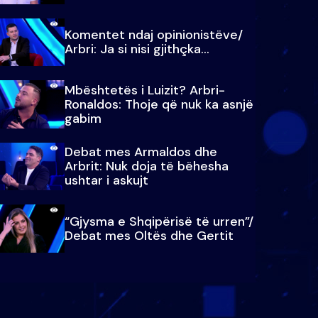
Komentet ndaj opinionistëve/
Arbri: Ja si nisi gjithçka…
Mbështetës i Luizit? Arbri-
Ronaldos: Thoje që nuk ka asnjë
gabim
Debat mes Armaldos dhe
Arbrit: Nuk doja të bëhesha
ushtar i askujt
“Gjysma e Shqipërisë të urren”/
Debat mes Oltës dhe Gertit