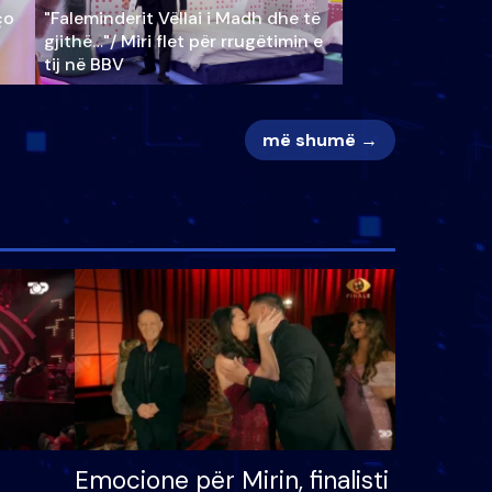
ço
"Faleminderit Vëllai i Madh dhe të
gjithë…"/ Miri flet për rrugëtimin e
tij në BBV
më shumë →
Emocione për Mirin, finalisti