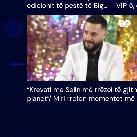
edicionit të pestë të Big
VIP 5, 
Brother VIP, rrëmben
radhës
çmimin e madh prej 100
mijë eurosh
“Krevati me Selin më rrëzoi të gjit
planet”/ Miri rrëfen momentet më 
bukura në shtëpinë e BB VIP: Do 
mungojë zilja e mëngjesit kur…