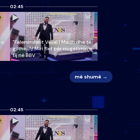
02:45
ço
"Faleminderit Vëllai i Madh dhe të
gjithë…"/ Miri flet për rrugëtimin e
tij në BBV
më shumë →
02:45