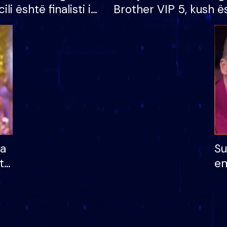
cili është finalisti i
Brother VIP 5, kush ë
 që lë shtëpinë
banori i parë që lë sh
dhe humb mundësinë
të fituar çmimin e m
ha
Su
të
em
më
në
nu