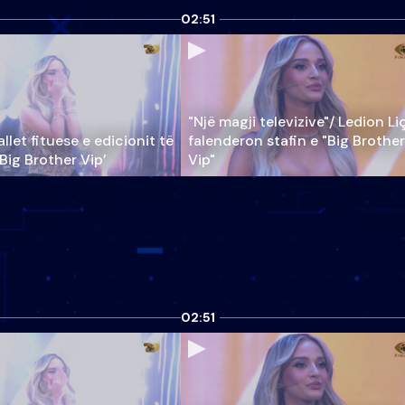
02:51
"Një magji televizive"/ Ledion Li
llet fituese e edicionit të
falenderon stafin e "Big Brother
‘Big Brother Vip’
Vip"
02:51