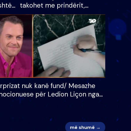
shtë
takohet me prindërit,
tëpinë
vajzën dhe bashkëshorten:
 për
S’kemi ndonjë letër divorci
adh
apo jo?
rprizat nuk kanë fund/ Mesazhe
ocionuese për Ledion Liçon nga
na dhe fëmijët e tij, moderatori
k i mban dot lotët: Nuk meritoj…
më shumë →