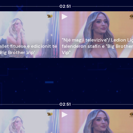
02:51
"Një magji televizive"/ Ledion Li
llet fituese e edicionit të
falenderon stafin e "Big Brother
‘Big Brother Vip’
Vip"
02:51