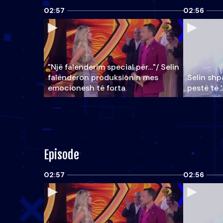
02:57
02:56
"Një falenderim special për…"/ Selin
falënderon produksionin mes
Selin shpa
emocionesh të forta
pestë të 
Episode
02:57
02:56