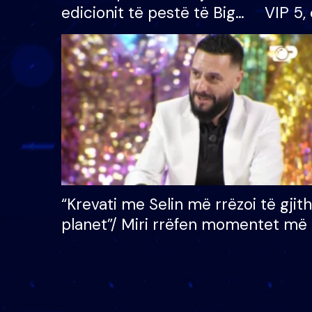
edicionit të pestë të Big
VIP 5, 
Brother VIP, rrëmben
radhës
çmimin e madh prej 100
mijë eurosh
“Krevati me Selin më rrëzoi të gjit
planet”/ Miri rrëfen momentet më 
bukura në shtëpinë e BB VIP: Do 
mungojë zilja e mëngjesit kur…