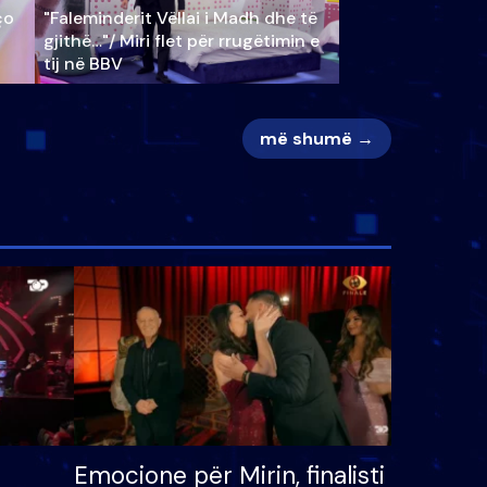
ço
"Faleminderit Vëllai i Madh dhe të
gjithë…"/ Miri flet për rrugëtimin e
tij në BBV
më shumë →
Emocione për Mirin, finalisti