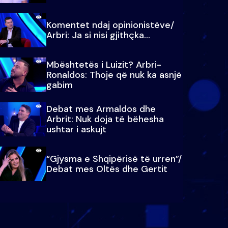
Komentet ndaj opinionistëve/
Arbri: Ja si nisi gjithçka…
Mbështetës i Luizit? Arbri-
Ronaldos: Thoje që nuk ka asnjë
gabim
Debat mes Armaldos dhe
Arbrit: Nuk doja të bëhesha
ushtar i askujt
“Gjysma e Shqipërisë të urren”/
Debat mes Oltës dhe Gertit