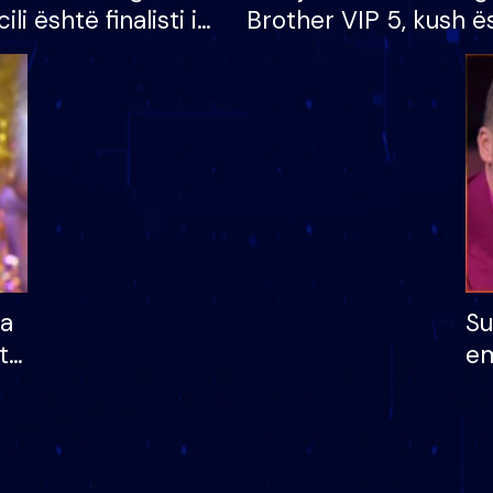
cili është finalisti i
Brother VIP 5, kush ë
 që lë shtëpinë
banori i parë që lë sh
dhe humb mundësinë
të fituar çmimin e m
ha
Su
të
em
më
në
nu