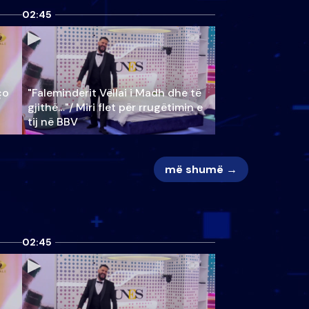
02:45
ço
"Faleminderit Vëllai i Madh dhe të
gjithë…"/ Miri flet për rrugëtimin e
tij në BBV
më shumë →
02:45