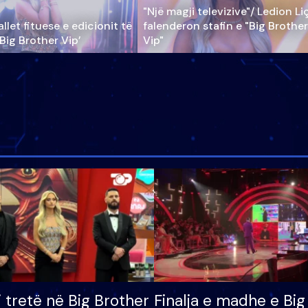
"Një magji televizive"/ Ledion Li
llet fituese e edicionit të
falenderon stafin e "Big Brother
‘Big Brother Vip’
Vip"
i tretë në Big Brother
Finalja e madhe e Big