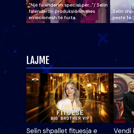
"Një falenderim special për…"/ Selin
falënderon produksionin mes
Selin shpa
emocionesh të forta
pestë të 
LAJME
Selin shpallet fituesja e
Vendi 