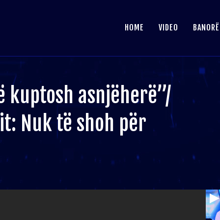
HOME
VIDEO
BANORË
ë kuptosh asnjëherë”/
zit: Nuk të shoh për