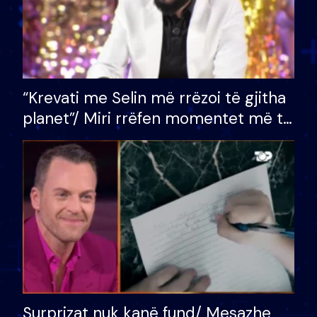
“Krevati me Selin më rrëzoi të gjitha
planet”/ Miri rrëfen momentet më të
bukura në shtëpinë e BB VIP: Do më
mungojë zilja e mëngjesit kur…
Surprizat nuk kanë fund/ Mesazhe