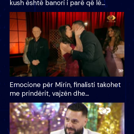
kush është banori i parë që lë
shtëpinë dhe humb mundësinë për
të fituar çmimin e madh
Emocione për Mirin, finalisti takohet
me prindërit, vajzën dhe
bashkëshorten: S’kemi ndonjë letër
divorci apo jo?