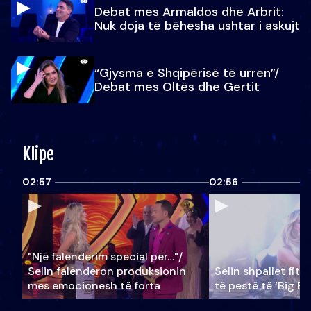
Debat mes Armaldos dhe Arbrit:
Nuk doja të bëhesha ushtar i askujt
“Gjysma e Shqipërisë të urren”/
Debat mes Oltës dhe Gertit
Klipe
02:57
02:56
"Një falenderim special për…"/
Selin falënderon produksionin
Selin shpallet fitu
mes emocionesh të forta
të pestë të ‘Big Br