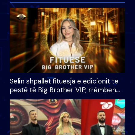
Selin shpallet fituesja e edicionit të
pestë të Big Brother VIP, rrëmben
çmimin e madh prej 100 mijë eurosh