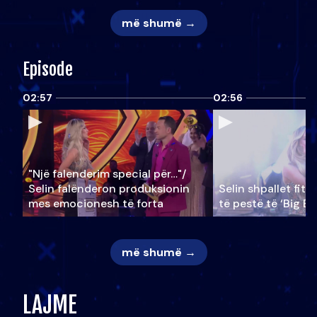
më shumë →
Episode
02:57
02:56
"Një falenderim special për…"/
Selin falënderon produksionin
Selin shpallet fitu
mes emocionesh të forta
të pestë të ‘Big Br
më shumë →
LAJME