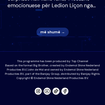
emocionuese për Ledion Liçon nga
nëna dhe fëmijët e tij, moderatori
nuk i mban dot lotët: Nuk meritoj…
më shumë →
This programme has been produced by:
Top Channel
Based on the format Big Brother, created by Endemol Shine Nederland
Producties B.V./John de Mol and owned by Endemol Shine Nederland
Producties BV., part of the Banijay Group, distributed by Banijay Rights.
Copyright © Endamol Shine Nederland Producties B.V.