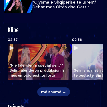
“Gjysma e Shqipërisë të urren”/
Debat mes Oltës dhe Gertit
Klipe
02:57
02:56
"Një falenderim special për…"/
Selin falënderon produksionin
Selin shpallet fitu
mes emocionesh të forta
të pestë të ‘Big Br
më shumë →