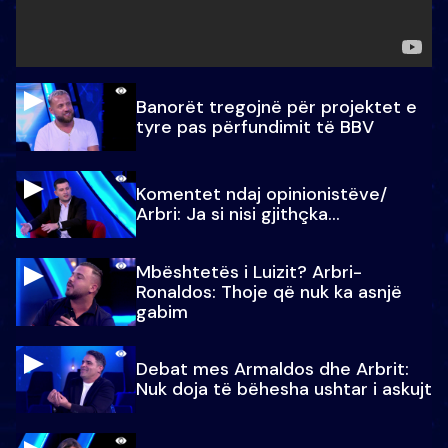
Banorët tregojnë për projektet e
tyre pas përfundimit të BBV
Komentet ndaj opinionistëve/
Arbri: Ja si nisi gjithçka…
Mbështetës i Luizit? Arbri-
Ronaldos: Thoje që nuk ka asnjë
gabim
Debat mes Armaldos dhe Arbrit:
Nuk doja të bëhesha ushtar i askujt