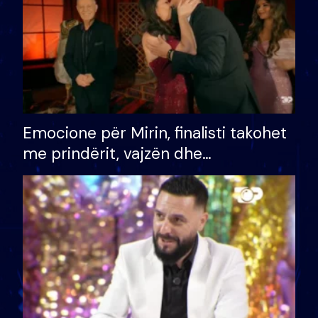
Emocione për Mirin, finalisti takohet
me prindërit, vajzën dhe
bashkëshorten: S’kemi ndonjë letër
divorci apo jo?