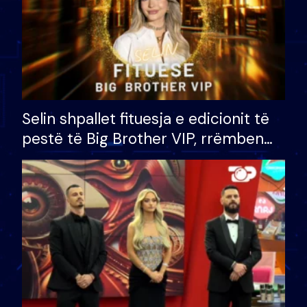
Selin shpallet fituesja e edicionit të
pestë të Big Brother VIP, rrëmben
çmimin e madh prej 100 mijë eurosh