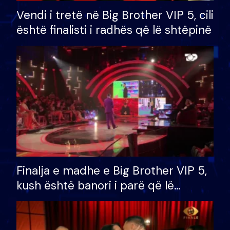
Vendi i tretë në Big Brother VIP 5, cili
është finalisti i radhës që lë shtëpinë
Finalja e madhe e Big Brother VIP 5,
kush është banori i parë që lë
shtëpinë dhe humb mundësinë për
të fituar çmimin e madh