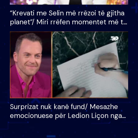
“Krevati me Selin më rrëzoi të gjitha
planet”/ Miri rrëfen momentet më të
bukura në shtëpinë e BB VIP: Do më
mungojë zilja e mëngjesit kur…
Surprizat nuk kanë fund/ Mesazhe
emocionuese për Ledion Liçon nga
nëna dhe fëmijët e tij, moderatori
nuk i mban dot lotët: Nuk meritoj…