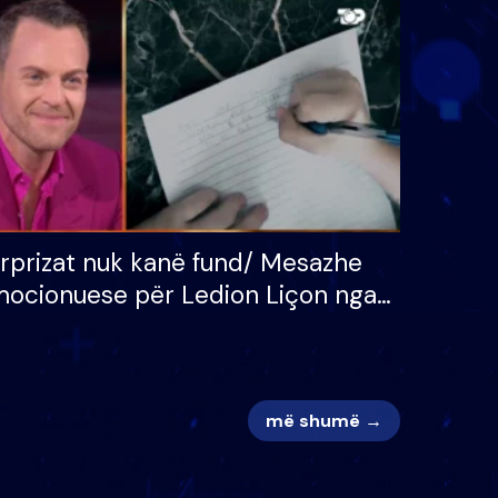
 për
S’kemi ndonjë letër divorci
adh
apo jo?
rprizat nuk kanë fund/ Mesazhe
ocionuese për Ledion Liçon nga
na dhe fëmijët e tij, moderatori
k i mban dot lotët: Nuk meritoj…
më shumë →