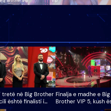
‘Big Brother Vip’
Vip"
i tretë në Big Brother
Finalja e madhe e Big
cili është finalisti i
Brother VIP 5, kush ë
 që lë shtëpinë
banori i parë që lë sh