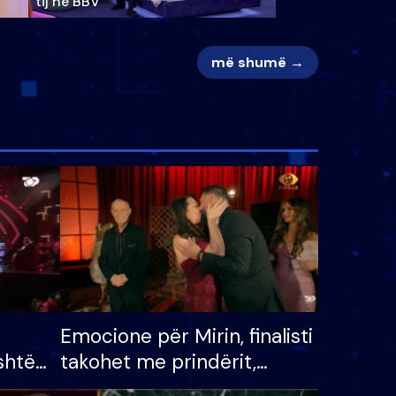
tij në BBV
më shumë →
Emocione për Mirin, finalisti
shtë
takohet me prindërit,
tëpinë
vajzën dhe bashkëshorten: