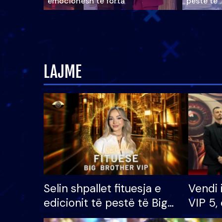
emocionesh të forta
pestë të 
LAJME
Selin shpallet fituesja e
Vendi 
edicionit të pestë të Big
VIP 5, 
Brother VIP, rrëmben
radhës