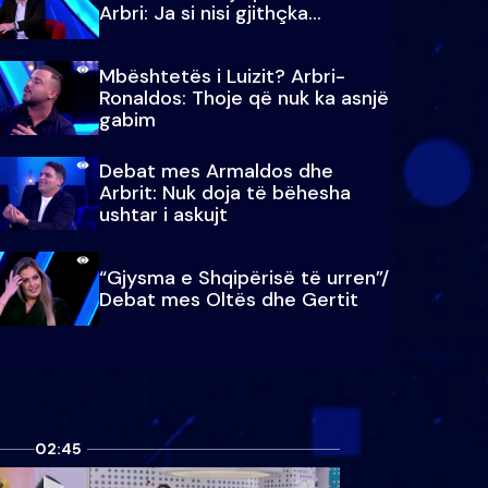
Arbri: Ja si nisi gjithçka…
Mbështetës i Luizit? Arbri-
Ronaldos: Thoje që nuk ka asnjë
gabim
Debat mes Armaldos dhe
Arbrit: Nuk doja të bëhesha
ushtar i askujt
“Gjysma e Shqipërisë të urren”/
Debat mes Oltës dhe Gertit
02:45