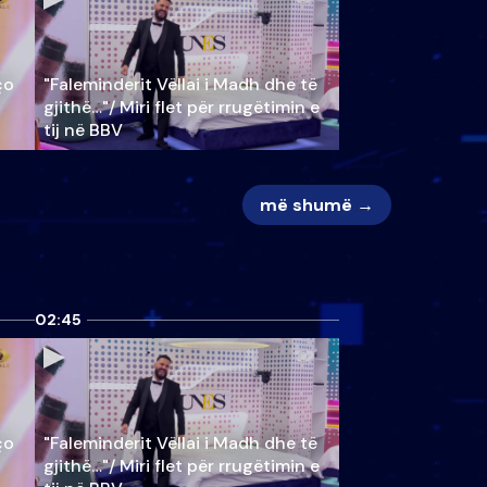
ço
"Faleminderit Vëllai i Madh dhe të
gjithë…"/ Miri flet për rrugëtimin e
tij në BBV
më shumë →
02:45
ço
"Faleminderit Vëllai i Madh dhe të
gjithë…"/ Miri flet për rrugëtimin e