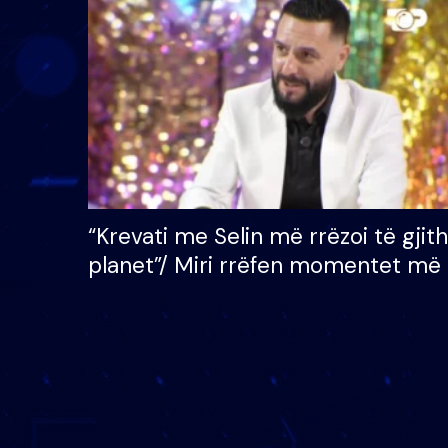
çmimin e madh prej 100
mijë eurosh
“Krevati me Selin më rrëzoi të gjit
planet”/ Miri rrëfen momentet më 
bukura në shtëpinë e BB VIP: Do 
mungojë zilja e mëngjesit kur…