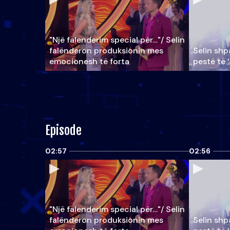
"Një falenderim special për…"/ Selin
falënderon produksionin mes
Selin shpa
emocionesh të forta
pestë të 
Episode
02:57
02:56
"Një falenderim special për…"/ Selin
falënderon produksionin mes
Selin shpa