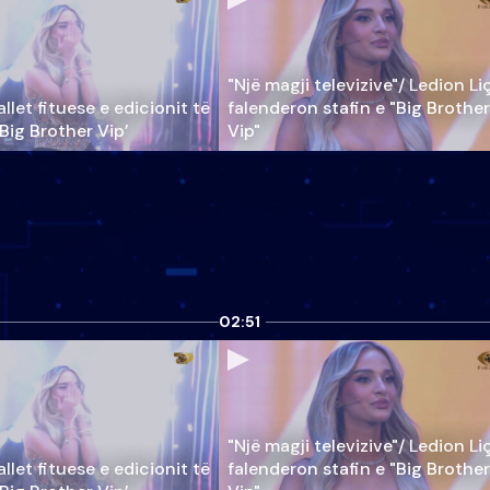
"Një magji televizive"/ Ledion Li
llet fituese e edicionit të
falenderon stafin e "Big Brother
‘Big Brother Vip’
Vip"
02:51
"Një magji televizive"/ Ledion Li
llet fituese e edicionit të
falenderon stafin e "Big Brother