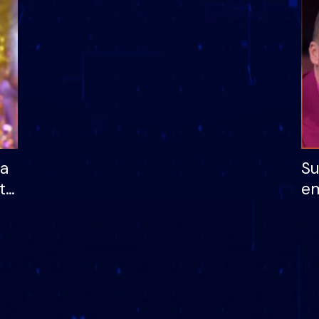
dhe humb mundësinë
të fituar çmimin e m
ha
Su
të
em
më
në
nu