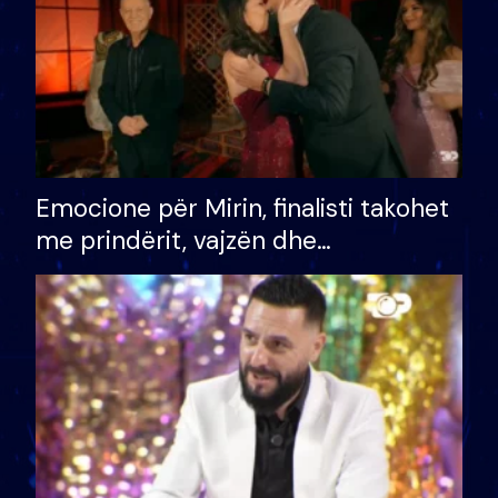
Emocione për Mirin, finalisti takohet
me prindërit, vajzën dhe
bashkëshorten: S’kemi ndonjë letër
divorci apo jo?