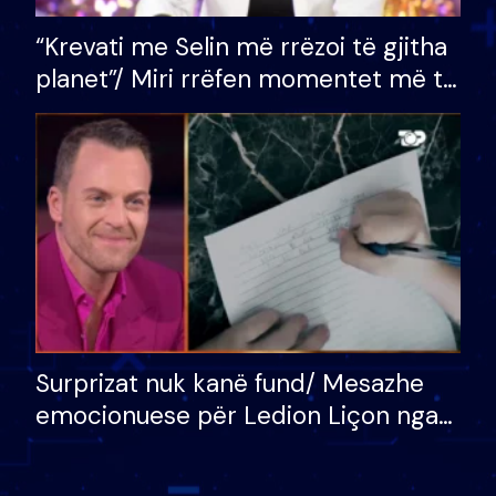
“Krevati me Selin më rrëzoi të gjitha
planet”/ Miri rrëfen momentet më të
bukura në shtëpinë e BB VIP: Do më
mungojë zilja e mëngjesit kur…
Surprizat nuk kanë fund/ Mesazhe
emocionuese për Ledion Liçon nga
nëna dhe fëmijët e tij, moderatori
nuk i mban dot lotët: Nuk meritoj…