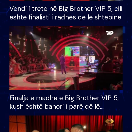
Vendi i tretë në Big Brother VIP 5, cili
është finalisti i radhës që lë shtëpinë
Finalja e madhe e Big Brother VIP 5,
kush është banori i parë që lë
shtëpinë dhe humb mundësinë për
të fituar çmimin e madh