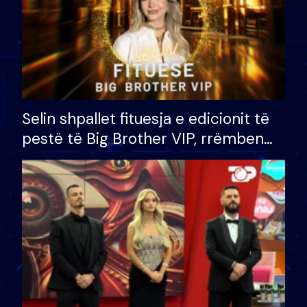
Selin shpallet fituesja e edicionit të
pestë të Big Brother VIP, rrëmben
çmimin e madh prej 100 mijë eurosh