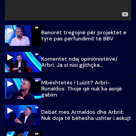
Banorët tregojnë për projektet e
tyre pas përfundimit të BBV
Komentet ndaj opinionistëve/
Arbri: Ja si nisi gjithçka…
Mbështetës i Luizit? Arbri-
Ronaldos: Thoje që nuk ka asnjë
gabim
Debat mes Armaldos dhe Arbrit:
Nuk doja të bëhesha ushtar i askujt