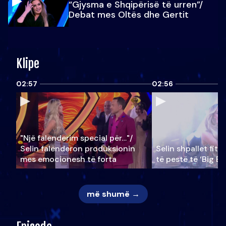
“Gjysma e Shqipërisë të urren”/
Debat mes Oltës dhe Gertit
Klipe
02:57
02:56
"Një falenderim special për…"/
Selin falënderon produksionin
Selin shpallet fitu
mes emocionesh të forta
të pestë të ‘Big Br
më shumë →