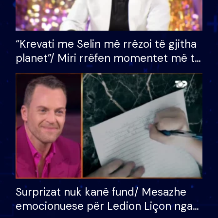
“Krevati me Selin më rrëzoi të gjitha
planet”/ Miri rrëfen momentet më të
bukura në shtëpinë e BB VIP: Do më
mungojë zilja e mëngjesit kur…
Surprizat nuk kanë fund/ Mesazhe
emocionuese për Ledion Liçon nga