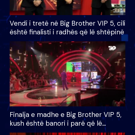
Vendi i tretë në Big Brother VIP 5, cili
është finalisti i radhës që lë shtëpinë
Finalja e madhe e Big Brother VIP 5,
kush është banori i parë që lë
shtëpinë dhe humb mundësinë për