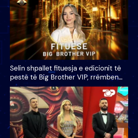
Selin shpallet fituesja e edicionit të
pestë të Big Brother VIP, rrëmben
çmimin e madh prej 100 mijë eurosh