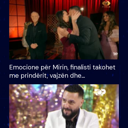
të fituar çmimin e madh
Emocione për Mirin, finalisti takohet
me prindërit, vajzën dhe
bashkëshorten: S’kemi ndonjë letër
divorci apo jo?