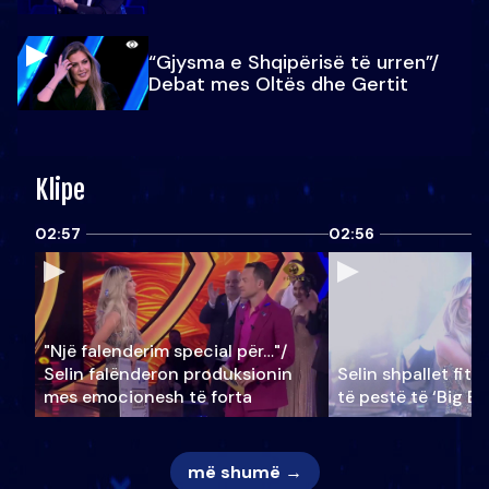
“Gjysma e Shqipërisë të urren”/
Debat mes Oltës dhe Gertit
Klipe
02:57
02:56
"Një falenderim special për…"/
Selin falënderon produksionin
Selin shpallet fitu
mes emocionesh të forta
të pestë të ‘Big Br
më shumë →