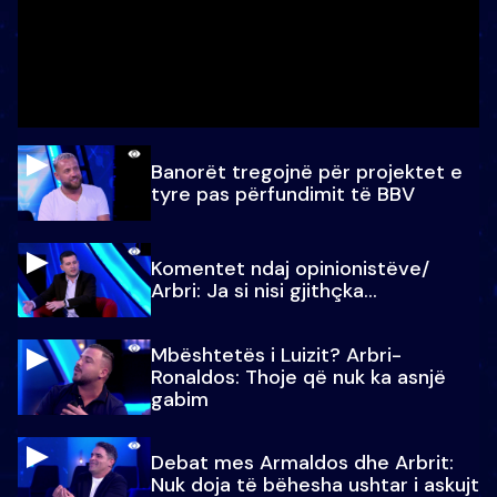
Banorët tregojnë për projektet e
tyre pas përfundimit të BBV
Komentet ndaj opinionistëve/
Arbri: Ja si nisi gjithçka…
Mbështetës i Luizit? Arbri-
Ronaldos: Thoje që nuk ka asnjë
gabim
Debat mes Armaldos dhe Arbrit:
Nuk doja të bëhesha ushtar i askujt