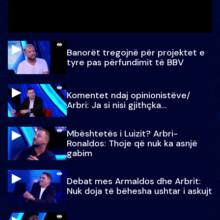
Banorët tregojnë për projektet e
tyre pas përfundimit të BBV
Komentet ndaj opinionistëve/
Arbri: Ja si nisi gjithçka…
Mbështetës i Luizit? Arbri-
Ronaldos: Thoje që nuk ka asnjë
gabim
Debat mes Armaldos dhe Arbrit:
Nuk doja të bëhesha ushtar i askujt