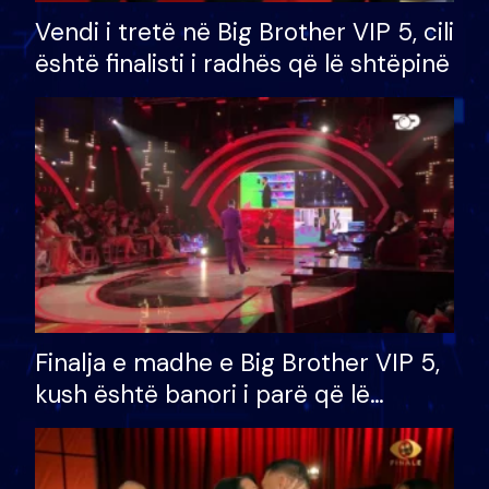
Vendi i tretë në Big Brother VIP 5, cili
është finalisti i radhës që lë shtëpinë
Finalja e madhe e Big Brother VIP 5,
kush është banori i parë që lë
shtëpinë dhe humb mundësinë për
të fituar çmimin e madh