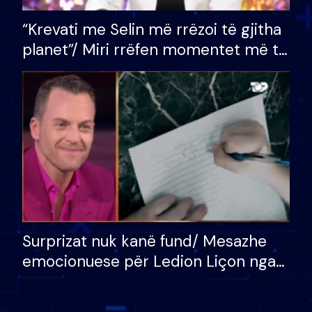
“Krevati me Selin më rrëzoi të gjitha
planet”/ Miri rrëfen momentet më të
bukura në shtëpinë e BB VIP: Do më
mungojë zilja e mëngjesit kur…
Surprizat nuk kanë fund/ Mesazhe
emocionuese për Ledion Liçon nga
nëna dhe fëmijët e tij, moderatori
nuk i mban dot lotët: Nuk meritoj…