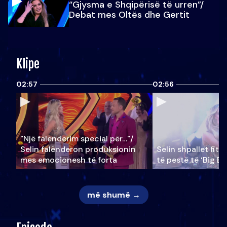
“Gjysma e Shqipërisë të urren”/
Debat mes Oltës dhe Gertit
Klipe
02:57
02:56
"Një falenderim special për…"/
Selin falënderon produksionin
Selin shpallet fitu
mes emocionesh të forta
të pestë të ‘Big Br
më shumë →