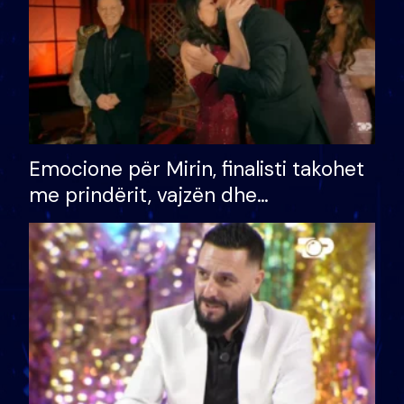
Emocione për Mirin, finalisti takohet
me prindërit, vajzën dhe
bashkëshorten: S’kemi ndonjë letër
divorci apo jo?