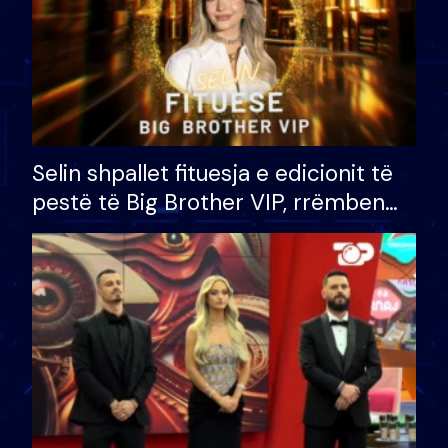
Selin shpallet fituesja e edicionit të
pestë të Big Brother VIP, rrëmben
çmimin e madh prej 100 mijë eurosh