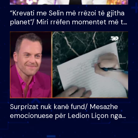
“Krevati me Selin më rrëzoi të gjitha
planet”/ Miri rrëfen momentet më të
bukura në shtëpinë e BB VIP: Do më
mungojë zilja e mëngjesit kur…
Surprizat nuk kanë fund/ Mesazhe
emocionuese për Ledion Liçon nga
nëna dhe fëmijët e tij, moderatori
nuk i mban dot lotët: Nuk meritoj…