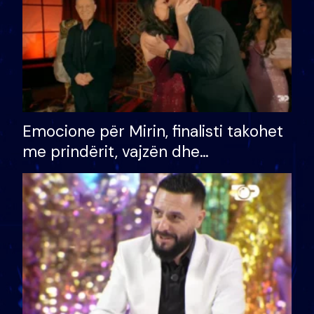
Emocione për Mirin, finalisti takohet
me prindërit, vajzën dhe
bashkëshorten: S’kemi ndonjë letër
divorci apo jo?