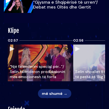
“Gjysma e Shqipërisë të urren”/
Debat mes Oltës dhe Gertit
Klipe
02:57
02:56
"Një falenderim special për…"/
Selin falënderon produksionin
Selin shpallet fitu
mes emocionesh të forta
të pestë të ‘Big Br
më shumë →