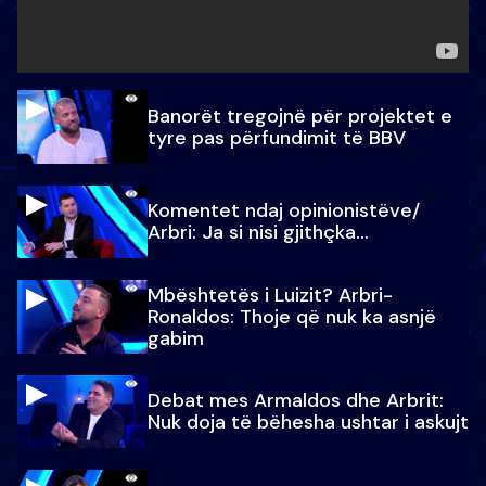
Banorët tregojnë për projektet e
tyre pas përfundimit të BBV
Komentet ndaj opinionistëve/
Arbri: Ja si nisi gjithçka…
Mbështetës i Luizit? Arbri-
Ronaldos: Thoje që nuk ka asnjë
gabim
Debat mes Armaldos dhe Arbrit:
Nuk doja të bëhesha ushtar i askujt