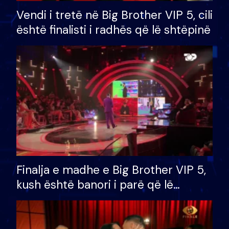
Vendi i tretë në Big Brother VIP 5, cili
është finalisti i radhës që lë shtëpinë
Finalja e madhe e Big Brother VIP 5,
kush është banori i parë që lë
shtëpinë dhe humb mundësinë për
të fituar çmimin e madh