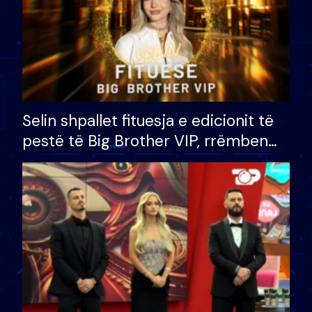
Selin shpallet fituesja e edicionit të
pestë të Big Brother VIP, rrëmben
çmimin e madh prej 100 mijë eurosh