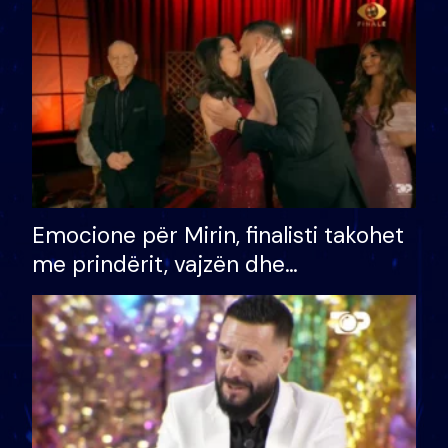
të fituar çmimin e madh
Emocione për Mirin, finalisti takohet
me prindërit, vajzën dhe
bashkëshorten: S’kemi ndonjë letër
divorci apo jo?