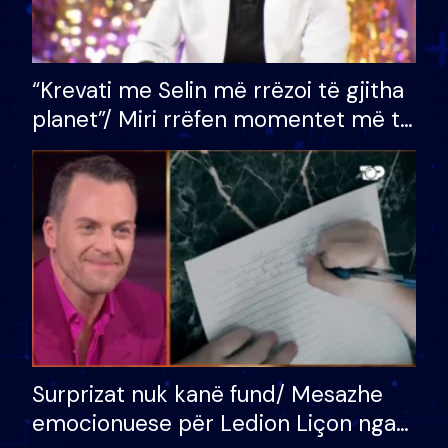
“Krevati me Selin më rrëzoi të gjitha
planet”/ Miri rrëfen momentet më të
bukura në shtëpinë e BB VIP: Do më
mungojë zilja e mëngjesit kur…
Surprizat nuk kanë fund/ Mesazhe
emocionuese për Ledion Liçon nga