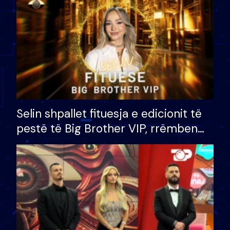
Selin shpallet fituesja e edicionit të
pestë të Big Brother VIP, rrëmben
çmimin e madh prej 100 mijë eurosh