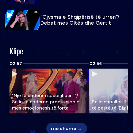
“Gjysma e Shqipërisë të urren”/
Debat mes Oltës dhe Gertit
Klipe
02:57
02:56
"Një falenderim special për…"/
Selin falënderon produksionin
Selin shpallet fitu
mes emocionesh të forta
të pestë të ‘Big Br
më shumë →