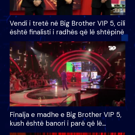
Vendi i tretë në Big Brother VIP 5, cili
është finalisti i radhës që lë shtëpinë
Finalja e madhe e Big Brother VIP 5,
kush është banori i parë që lë
shtëpinë dhe humb mundësinë për