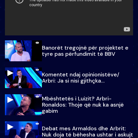
Banorët tregojnë për projektet e
tyre pas përfundimit të BBV
Komentet ndaj opinionistëve/
Arbri: Ja si nisi gjithçka…
Mbështetës i Luizit? Arbri-
Ronaldos: Thoje që nuk ka asnjë
gabim
Debat mes Armaldos dhe Arbrit:
Nuk doja të bëhesha ushtar i askujt