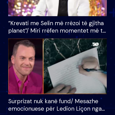
“Krevati me Selin më rrëzoi të gjitha
planet”/ Miri rrëfen momentet më të
bukura në shtëpinë e BB VIP: Do më
mungojë zilja e mëngjesit kur…
Surprizat nuk kanë fund/ Mesazhe
emocionuese për Ledion Liçon nga