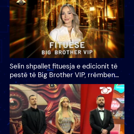
Selin shpallet fituesja e edicionit të
pestë të Big Brother VIP, rrëmben
çmimin e madh prej 100 mijë eurosh