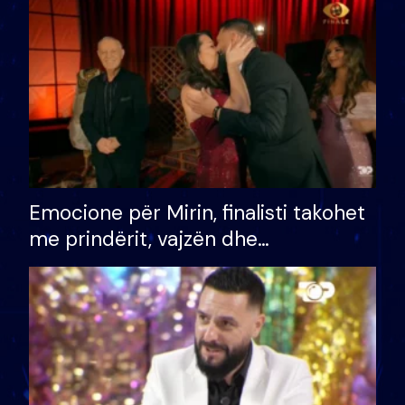
të fituar çmimin e madh
Emocione për Mirin, finalisti takohet
me prindërit, vajzën dhe
bashkëshorten: S’kemi ndonjë letër
divorci apo jo?