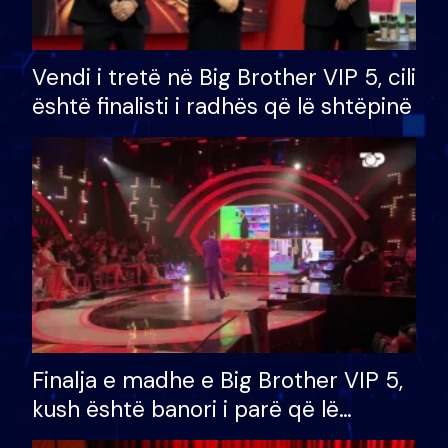
Vendi i tretë në Big Brother VIP 5, cili
është finalisti i radhës që lë shtëpinë
Finalja e madhe e Big Brother VIP 5,
kush është banori i parë që lë
shtëpinë dhe humb mundësinë për