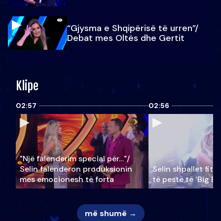
“Gjysma e Shqipërisë të urren”/
Debat mes Oltës dhe Gertit
Klipe
02:57
02:56
"Një falenderim special për…"/
Selin falënderon produksionin
Selin shpallet fitu
mes emocionesh të forta
të pestë të ‘Big Br
më shumë →