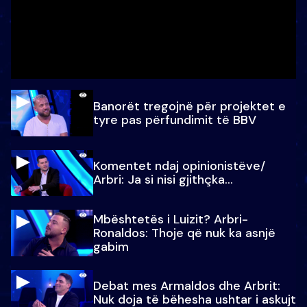
Banorët tregojnë për projektet e
tyre pas përfundimit të BBV
Komentet ndaj opinionistëve/
Arbri: Ja si nisi gjithçka…
Mbështetës i Luizit? Arbri-
Ronaldos: Thoje që nuk ka asnjë
gabim
Debat mes Armaldos dhe Arbrit:
Nuk doja të bëhesha ushtar i askujt