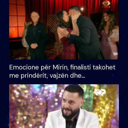
të fituar çmimin e madh
Emocione për Mirin, finalisti takohet
me prindërit, vajzën dhe
bashkëshorten: S’kemi ndonjë letër
divorci apo jo?