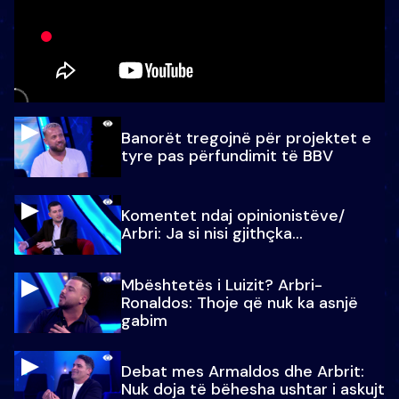
Banorët tregojnë për projektet e
tyre pas përfundimit të BBV
Komentet ndaj opinionistëve/
Arbri: Ja si nisi gjithçka…
Mbështetës i Luizit? Arbri-
Ronaldos: Thoje që nuk ka asnjë
gabim
Debat mes Armaldos dhe Arbrit:
Nuk doja të bëhesha ushtar i askujt