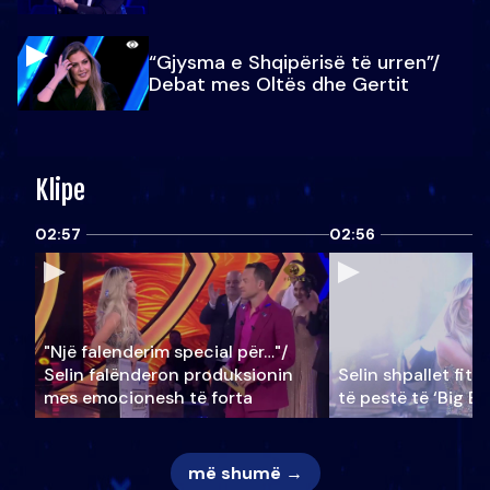
“Gjysma e Shqipërisë të urren”/
Debat mes Oltës dhe Gertit
Klipe
02:57
02:56
"Një falenderim special për…"/
Selin falënderon produksionin
Selin shpallet fitu
mes emocionesh të forta
të pestë të ‘Big Br
më shumë →