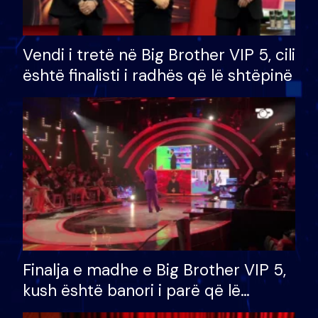
Vendi i tretë në Big Brother VIP 5, cili
është finalisti i radhës që lë shtëpinë
Finalja e madhe e Big Brother VIP 5,
kush është banori i parë që lë
shtëpinë dhe humb mundësinë për