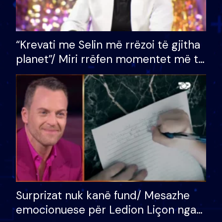
“Krevati me Selin më rrëzoi të gjitha
planet”/ Miri rrëfen momentet më të
bukura në shtëpinë e BB VIP: Do më
mungojë zilja e mëngjesit kur…
Surprizat nuk kanë fund/ Mesazhe
emocionuese për Ledion Liçon nga