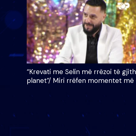
çmimin e madh prej 100
mijë eurosh
“Krevati me Selin më rrëzoi të gjit
planet”/ Miri rrëfen momentet më 
bukura në shtëpinë e BB VIP: Do 
mungojë zilja e mëngjesit kur…