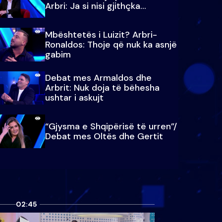
Arbri: Ja si nisi gjithçka…
Mbështetës i Luizit? Arbri-
Ronaldos: Thoje që nuk ka asnjë
gabim
Debat mes Armaldos dhe
Arbrit: Nuk doja të bëhesha
ushtar i askujt
“Gjysma e Shqipërisë të urren”/
Debat mes Oltës dhe Gertit
02:45