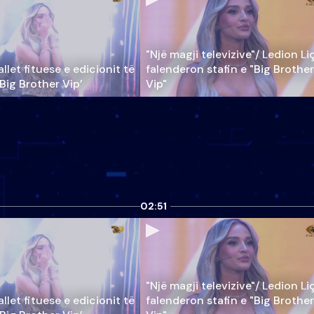
"Një magji televizive"/ Ledion Li
llet fituese e edicionit të
falenderon stafin e "Big Brother
‘Big Brother Vip’
Vip"
02:51
"Një magji televizive"/ Ledion Li
llet fituese e edicionit të
falenderon stafin e "Big Brother