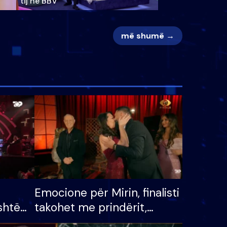
tij në BBV
më shumë →
Emocione për Mirin, finalisti
shtë
takohet me prindërit,
tëpinë
vajzën dhe bashkëshorten: