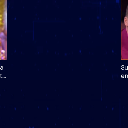
dhe humb mundësinë
të fituar çmimin e m
ha
Su
të
em
më
në
nu