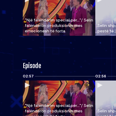
"Një falenderim special për…"/ Selin
falënderon produksionin mes
Selin shpa
emocionesh të forta
pestë të 
Episode
02:57
02:56
"Një falenderim special për…"/ Selin
falënderon produksionin mes
Selin shpa