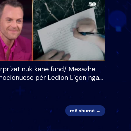
 për
S’kemi ndonjë letër divorci
adh
apo jo?
rprizat nuk kanë fund/ Mesazhe
ocionuese për Ledion Liçon nga
na dhe fëmijët e tij, moderatori
k i mban dot lotët: Nuk meritoj…
më shumë →