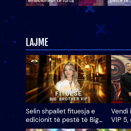
emocionesh të forta
pestë të 
LAJME
Selin shpallet fituesja e
Vendi 
edicionit të pestë të Big
VIP 5, 
Brother VIP, rrëmben
radhës