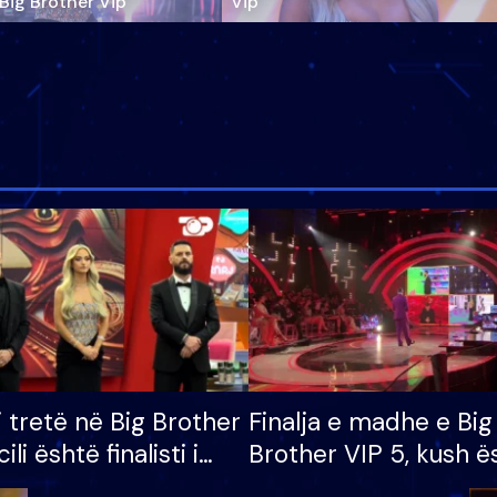
‘Big Brother Vip’
Vip"
i tretë në Big Brother
Finalja e madhe e Big
cili është finalisti i
Brother VIP 5, kush ë
 që lë shtëpinë
banori i parë që lë sh