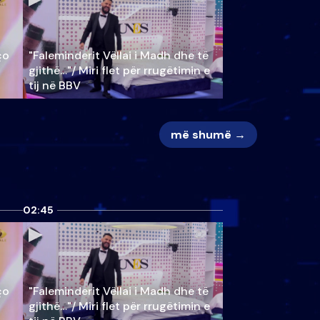
ço
"Faleminderit Vëllai i Madh dhe të
gjithë…"/ Miri flet për rrugëtimin e
tij në BBV
më shumë →
02:45
ço
"Faleminderit Vëllai i Madh dhe të
gjithë…"/ Miri flet për rrugëtimin e