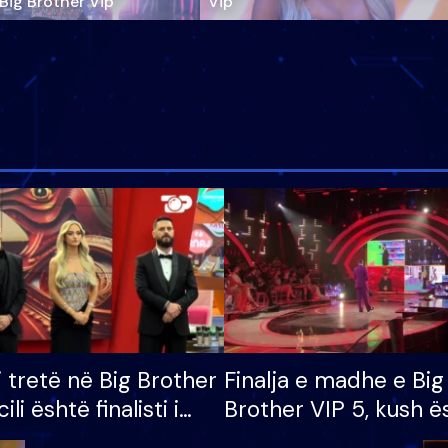
‘Big Brother Vip’
Vip"
i tretë në Big Brother
Finalja e madhe e Big
cili është finalisti i
Brother VIP 5, kush ë
 që lë shtëpinë
banori i parë që lë sh