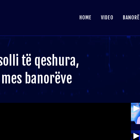
HOME
VIDEO
BANORË
solli të qeshura,
m mes banorëve