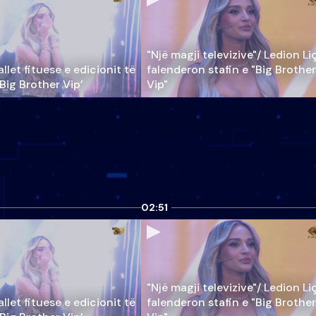
"Një magji televizive"/ Ledion Li
llet fituese e edicionit të
falenderon stafin e "Big Brother
‘Big Brother Vip’
Vip"
02:51
"Një magji televizive"/ Ledion Li
llet fituese e edicionit të
falenderon stafin e "Big Brother