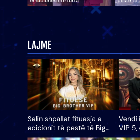
emocionesh të forta
pestë të 
LAJME
Selin shpallet fituesja e
Vendi 
edicionit të pestë të Big
VIP 5, 
Brother VIP, rrëmben
radhës