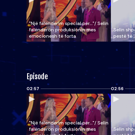
"Një falenderim special për…"/ Selin
falënderon produksionin mes
Selin shpa
emocionesh të forta
pestë të 
Episode
02:57
02:56
"Një falenderim special për…"/ Selin
falënderon produksionin mes
Selin shpa