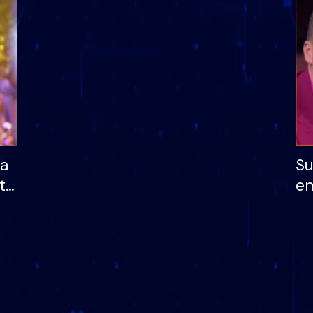
dhe humb mundësinë
të fituar çmimin e m
ha
Su
të
em
më
në
nu