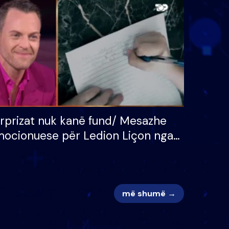
 për
S’kemi ndonjë letër divorci
adh
apo jo?
rprizat nuk kanë fund/ Mesazhe
ocionuese për Ledion Liçon nga
na dhe fëmijët e tij, moderatori
k i mban dot lotët: Nuk meritoj…
më shumë →