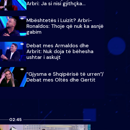
Arbri: Ja si nisi gjithçka…
Mbështetës i Luizit? Arbri-
Ronaldos: Thoje që nuk ka asnjë
gabim
Debat mes Armaldos dhe
Arbrit: Nuk doja të bëhesha
ushtar i askujt
“Gjysma e Shqipërisë të urren”/
Debat mes Oltës dhe Gertit
02:45