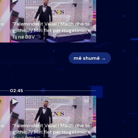
ço
"Faleminderit Vëllai i Madh dhe të
gjithë…"/ Miri flet për rrugëtimin e
tij në BBV
më shumë →
02:45
ço
"Faleminderit Vëllai i Madh dhe të
gjithë…"/ Miri flet për rrugëtimin e