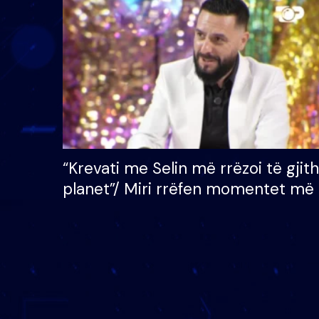
çmimin e madh prej 100
mijë eurosh
“Krevati me Selin më rrëzoi të gjit
planet”/ Miri rrëfen momentet më 
bukura në shtëpinë e BB VIP: Do 
mungojë zilja e mëngjesit kur…