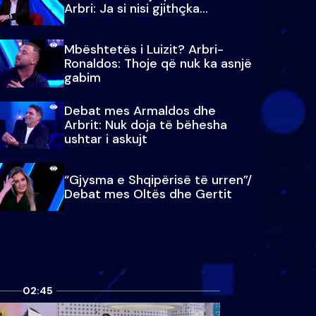
Arbri: Ja si nisi gjithçka…
Mbështetës i Luizit? Arbri-
Ronaldos: Thoje që nuk ka asnjë
gabim
Debat mes Armaldos dhe
Arbrit: Nuk doja të bëhesha
ushtar i askujt
“Gjysma e Shqipërisë të urren”/
Debat mes Oltës dhe Gertit
02:45