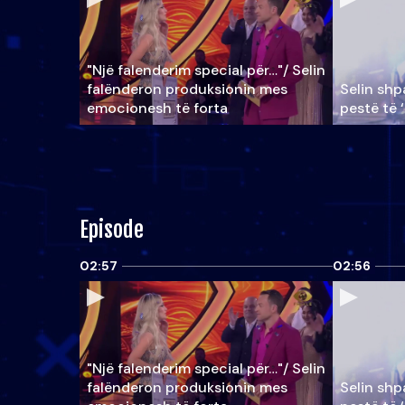
"Një falenderim special për…"/ Selin
falënderon produksionin mes
Selin shpa
emocionesh të forta
pestë të 
Episode
02:57
02:56
"Një falenderim special për…"/ Selin
falënderon produksionin mes
Selin shpa