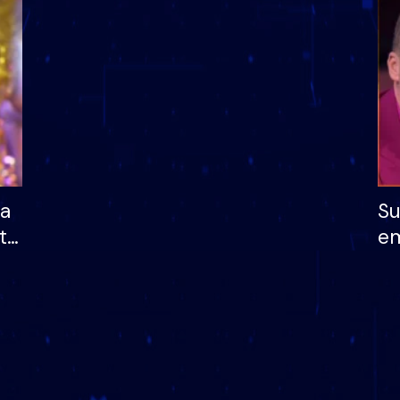
dhe humb mundësinë
të fituar çmimin e m
ha
Su
të
em
më
në
nu