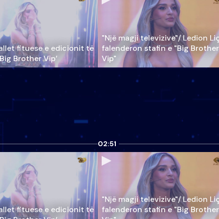
"Një magji televizive"/ Ledion Li
llet fituese e edicionit të
falenderon stafin e "Big Brother
‘Big Brother Vip’
Vip"
02:51
"Një magji televizive"/ Ledion Li
llet fituese e edicionit të
falenderon stafin e "Big Brother