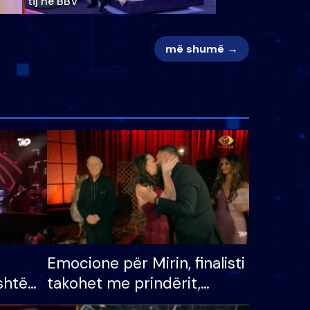
tij në BBV
më shumë →
Emocione për Mirin, finalisti
shtë
takohet me prindërit,
tëpinë
vajzën dhe bashkëshorten: