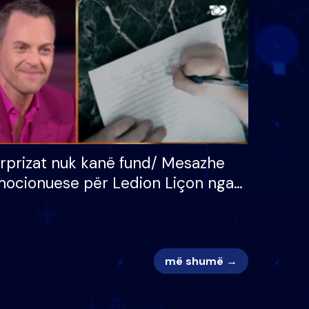
 për
S’kemi ndonjë letër divorci
adh
apo jo?
rprizat nuk kanë fund/ Mesazhe
ocionuese për Ledion Liçon nga
na dhe fëmijët e tij, moderatori
k i mban dot lotët: Nuk meritoj…
më shumë →