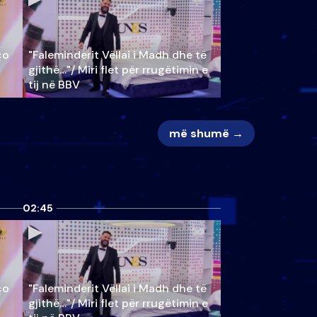
ço
"Faleminderit Vëllai i Madh dhe të
gjithë…"/ Miri flet për rrugëtimin e
tij në BBV
më shumë →
02:45
ço
"Faleminderit Vëllai i Madh dhe të
gjithë…"/ Miri flet për rrugëtimin e