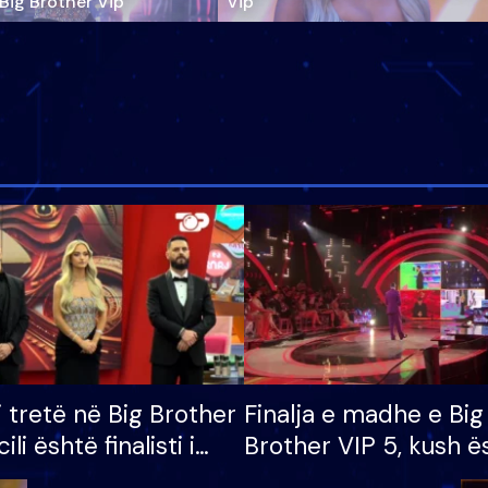
‘Big Brother Vip’
Vip"
i tretë në Big Brother
Finalja e madhe e Big
cili është finalisti i
Brother VIP 5, kush ë
 që lë shtëpinë
banori i parë që lë sh