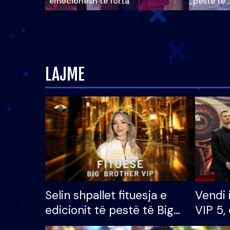
emocionesh të forta
pestë të 
LAJME
Selin shpallet fituesja e
Vendi 
edicionit të pestë të Big
VIP 5, 
Brother VIP, rrëmben
radhës