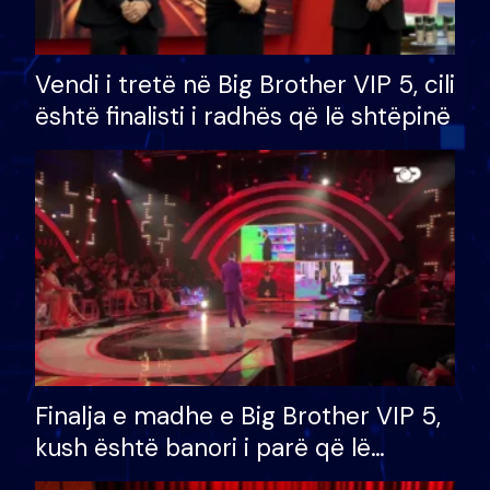
Vendi i tretë në Big Brother VIP 5, cili
është finalisti i radhës që lë shtëpinë
Finalja e madhe e Big Brother VIP 5,
kush është banori i parë që lë
shtëpinë dhe humb mundësinë për