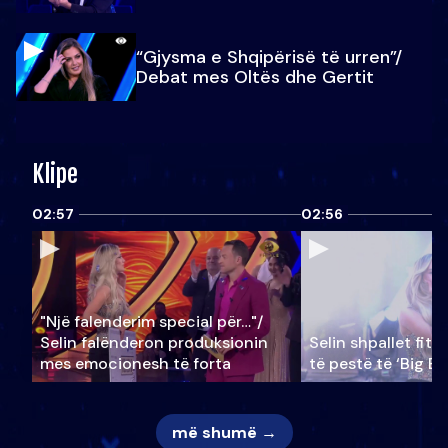
“Gjysma e Shqipërisë të urren”/
Debat mes Oltës dhe Gertit
Klipe
02:57
02:56
"Një falenderim special për…"/
Selin falënderon produksionin
Selin shpallet fitu
mes emocionesh të forta
të pestë të ‘Big Br
më shumë →