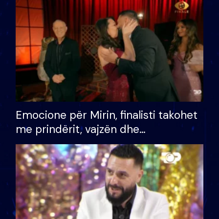
të fituar çmimin e madh
Emocione për Mirin, finalisti takohet
me prindërit, vajzën dhe
bashkëshorten: S’kemi ndonjë letër
divorci apo jo?