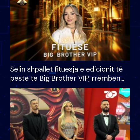
Selin shpallet fituesja e edicionit të
pestë të Big Brother VIP, rrëmben
çmimin e madh prej 100 mijë eurosh