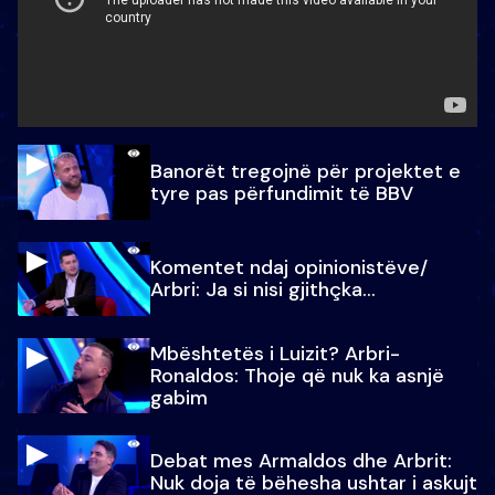
Banorët tregojnë për projektet e
tyre pas përfundimit të BBV
Komentet ndaj opinionistëve/
Arbri: Ja si nisi gjithçka…
Mbështetës i Luizit? Arbri-
Ronaldos: Thoje që nuk ka asnjë
gabim
Debat mes Armaldos dhe Arbrit:
Nuk doja të bëhesha ushtar i askujt