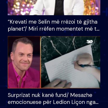
“Krevati me Selin më rrëzoi të gjitha
planet”/ Miri rrëfen momentet më të
bukura në shtëpinë e BB VIP: Do më
mungojë zilja e mëngjesit kur…
Surprizat nuk kanë fund/ Mesazhe
emocionuese për Ledion Liçon nga