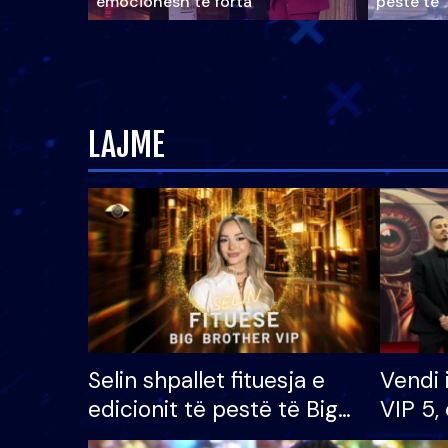
emocionesh të forta
pestë të 
LAJME
Selin shpallet fituesja e
Vendi 
edicionit të pestë të Big
VIP 5, 
Brother VIP, rrëmben
radhës