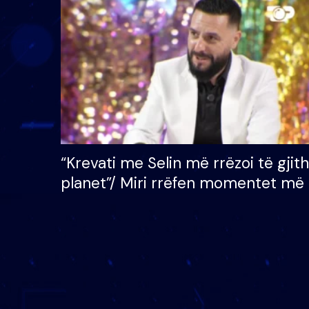
çmimin e madh prej 100
mijë eurosh
“Krevati me Selin më rrëzoi të gjit
planet”/ Miri rrëfen momentet më 
bukura në shtëpinë e BB VIP: Do 
mungojë zilja e mëngjesit kur…