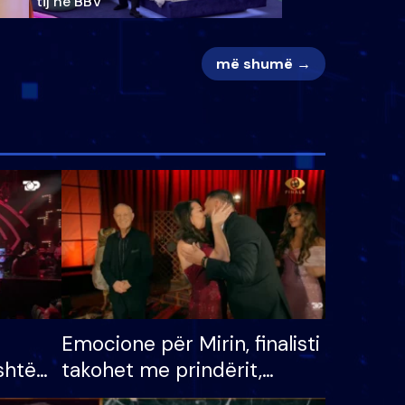
tij në BBV
më shumë →
Emocione për Mirin, finalisti
shtë
takohet me prindërit,
tëpinë
vajzën dhe bashkëshorten: