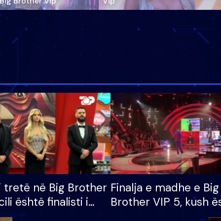
‘Big Brother Vip’
Vip"
i tretë në Big Brother
Finalja e madhe e Big
cili është finalisti i
Brother VIP 5, kush ë
 që lë shtëpinë
banori i parë që lë sh