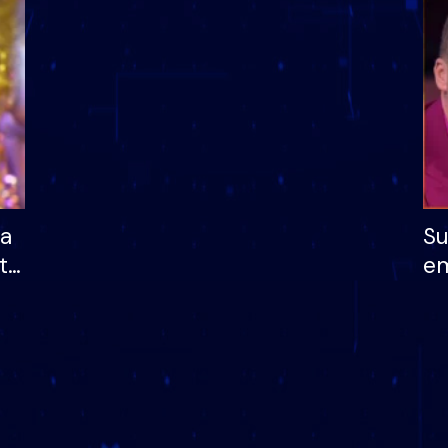
dhe humb mundësinë
të fituar çmimin e m
ha
Su
të
em
më
në
nu