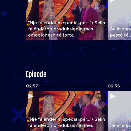
"Një falenderim special për…"/ Selin
falënderon produksionin mes
Selin shpa
emocionesh të forta
pestë të 
Episode
02:57
02:56
"Një falenderim special për…"/ Selin
falënderon produksionin mes
Selin shpa