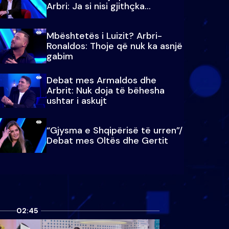
Arbri: Ja si nisi gjithçka…
Mbështetës i Luizit? Arbri-
Ronaldos: Thoje që nuk ka asnjë
gabim
Debat mes Armaldos dhe
Arbrit: Nuk doja të bëhesha
ushtar i askujt
“Gjysma e Shqipërisë të urren”/
Debat mes Oltës dhe Gertit
02:45