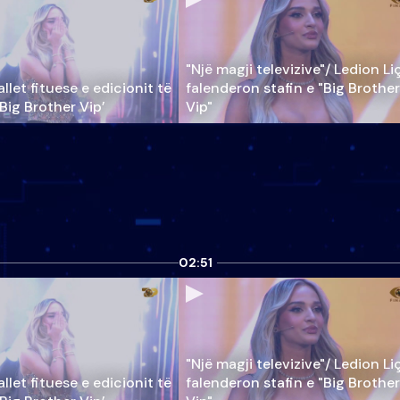
"Një magji televizive"/ Ledion Li
llet fituese e edicionit të
falenderon stafin e "Big Brother
‘Big Brother Vip’
Vip"
02:51
"Një magji televizive"/ Ledion Li
llet fituese e edicionit të
falenderon stafin e "Big Brother