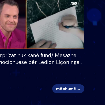
 për
S’kemi ndonjë letër divorci
adh
apo jo?
rprizat nuk kanë fund/ Mesazhe
ocionuese për Ledion Liçon nga
na dhe fëmijët e tij, moderatori
k i mban dot lotët: Nuk meritoj…
më shumë →