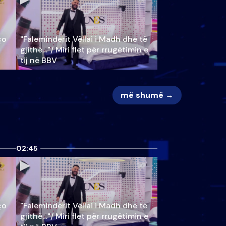
ço
"Faleminderit Vëllai i Madh dhe të
gjithë…"/ Miri flet për rrugëtimin e
tij në BBV
më shumë →
02:45
ço
"Faleminderit Vëllai i Madh dhe të
gjithë…"/ Miri flet për rrugëtimin e