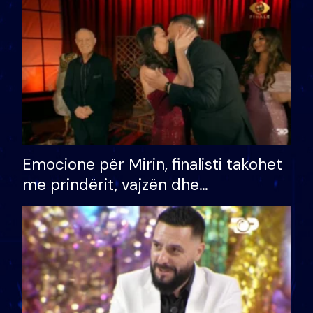
të fituar çmimin e madh
Emocione për Mirin, finalisti takohet
me prindërit, vajzën dhe
bashkëshorten: S’kemi ndonjë letër
divorci apo jo?