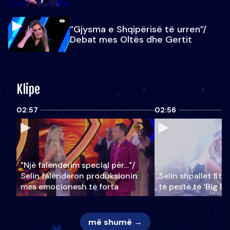
“Gjysma e Shqipërisë të urren”/
Debat mes Oltës dhe Gertit
Klipe
02:57
02:56
"Një falenderim special për…"/
Selin falënderon produksionin
Selin shpallet fitu
mes emocionesh të forta
të pestë të ‘Big Br
më shumë →