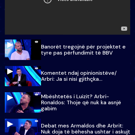
Banorët tregojnë për projektet e
tyre pas përfundimit të BBV
Komentet ndaj opinionistëve/
Arbri: Ja si nisi gjithçka…
Mbështetës i Luizit? Arbri-
Ronaldos: Thoje që nuk ka asnjë
gabim
Debat mes Armaldos dhe Arbrit:
Nuk doja të bëhesha ushtar i askujt