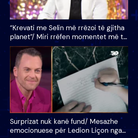
“Krevati me Selin më rrëzoi të gjitha
planet”/ Miri rrëfen momentet më të
bukura në shtëpinë e BB VIP: Do më
mungojë zilja e mëngjesit kur…
Surprizat nuk kanë fund/ Mesazhe
emocionuese për Ledion Liçon nga