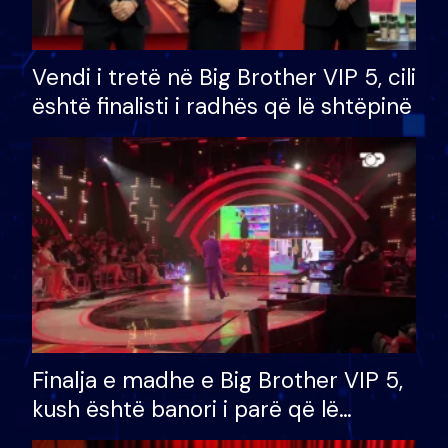
Vendi i tretë në Big Brother VIP 5, cili
është finalisti i radhës që lë shtëpinë
Finalja e madhe e Big Brother VIP 5,
kush është banori i parë që lë
shtëpinë dhe humb mundësinë për