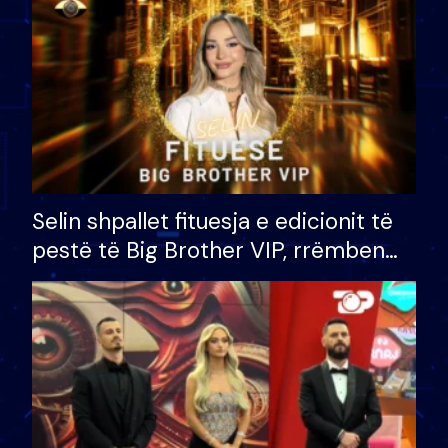
Selin shpallet fituesja e edicionit të
pestë të Big Brother VIP, rrëmben
çmimin e madh prej 100 mijë eurosh