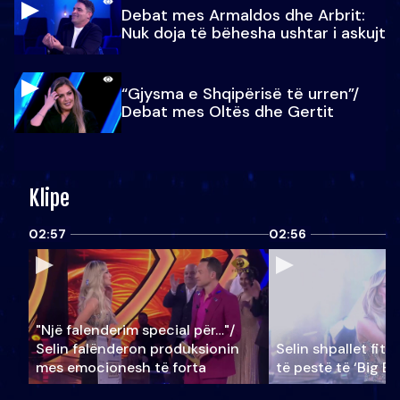
Debat mes Armaldos dhe Arbrit:
Nuk doja të bëhesha ushtar i askujt
“Gjysma e Shqipërisë të urren”/
Debat mes Oltës dhe Gertit
Klipe
02:57
02:56
"Një falenderim special për…"/
Selin falënderon produksionin
Selin shpallet fitu
mes emocionesh të forta
të pestë të ‘Big Br