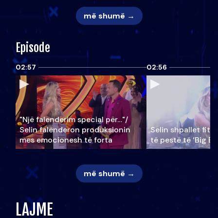
më shumë →
Episode
02:57
02:56
"Një falenderim special për…"/
Selin falënderon produksionin
Selin shpallet fitu
mes emocionesh të forta
të pestë të ‘Big Br
më shumë →
LAJME