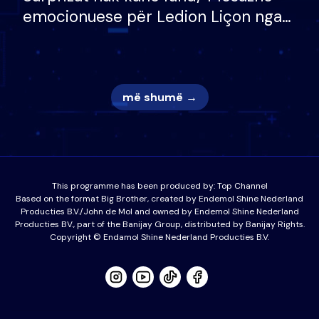
emocionuese për Ledion Liçon nga
nëna dhe fëmijët e tij, moderatori
nuk i mban dot lotët: Nuk meritoj…
më shumë →
This programme has been produced by:
Top Channel
Based on the format Big Brother, created by Endemol Shine Nederland
Producties B.V./John de Mol and owned by Endemol Shine Nederland
Producties BV., part of the Banijay Group, distributed by Banijay Rights.
Copyright © Endamol Shine Nederland Producties B.V.