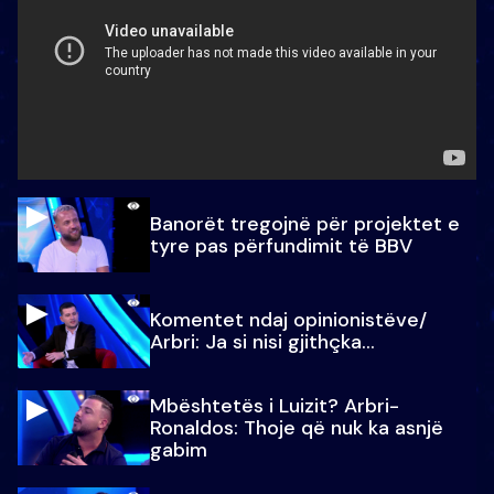
Banorët tregojnë për projektet e
tyre pas përfundimit të BBV
Komentet ndaj opinionistëve/
Arbri: Ja si nisi gjithçka…
Mbështetës i Luizit? Arbri-
Ronaldos: Thoje që nuk ka asnjë
gabim