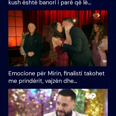
kush është banori i parë që lë
shtëpinë dhe humb mundësinë për
të fituar çmimin e madh
Emocione për Mirin, finalisti takohet
me prindërit, vajzën dhe
bashkëshorten: S’kemi ndonjë letër
divorci apo jo?