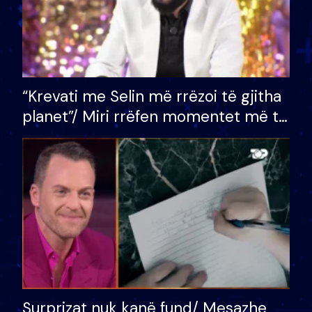
“Krevati me Selin më rrëzoi të gjitha
planet”/ Miri rrëfen momentet më të
bukura në shtëpinë e BB VIP: Do më
mungojë zilja e mëngjesit kur…
Surprizat nuk kanë fund/ Mesazhe