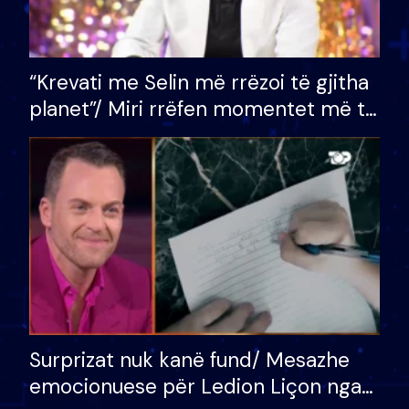
“Krevati me Selin më rrëzoi të gjitha
planet”/ Miri rrëfen momentet më të
bukura në shtëpinë e BB VIP: Do më
mungojë zilja e mëngjesit kur…
Surprizat nuk kanë fund/ Mesazhe
emocionuese për Ledion Liçon nga