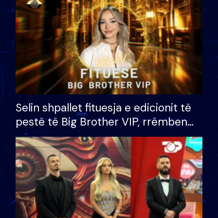
Selin shpallet fituesja e edicionit të
pestë të Big Brother VIP, rrëmben
çmimin e madh prej 100 mijë eurosh