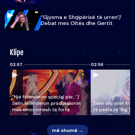
“Gjysma e Shqipërisë të urren”/
Debat mes Oltës dhe Gertit
Klipe
02:57
02:56
"Një falenderim special për…"/
Selin falënderon produksionin
Selin shpallet fitu
mes emocionesh të forta
të pestë të ‘Big Br
më shumë →