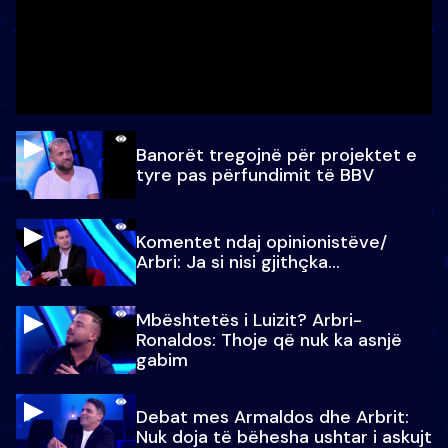
Banorët tregojnë për projektet e
tyre pas përfundimit të BBV
Komentet ndaj opinionistëve/
Arbri: Ja si nisi gjithçka…
Mbështetës i Luizit? Arbri-
Ronaldos: Thoje që nuk ka asnjë
gabim
Debat mes Armaldos dhe Arbrit:
Nuk doja të bëhesha ushtar i askujt