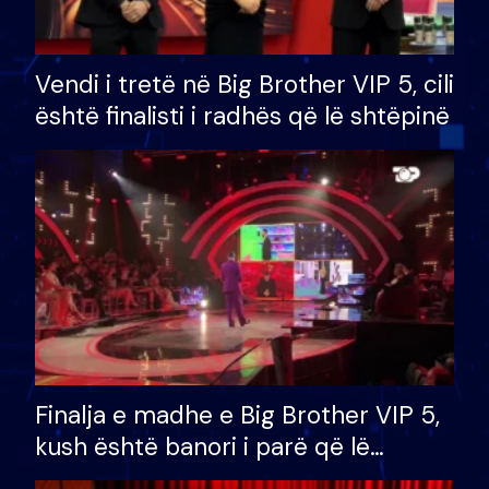
Vendi i tretë në Big Brother VIP 5, cili
është finalisti i radhës që lë shtëpinë
Finalja e madhe e Big Brother VIP 5,
kush është banori i parë që lë
shtëpinë dhe humb mundësinë për