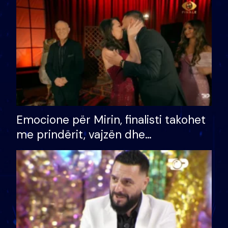
të fituar çmimin e madh
Emocione për Mirin, finalisti takohet
me prindërit, vajzën dhe
bashkëshorten: S’kemi ndonjë letër
divorci apo jo?