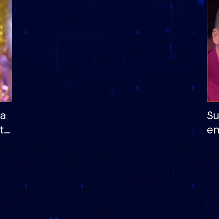
dhe humb mundësinë
të fituar çmimin e m
ha
Su
të
em
më
në
nu