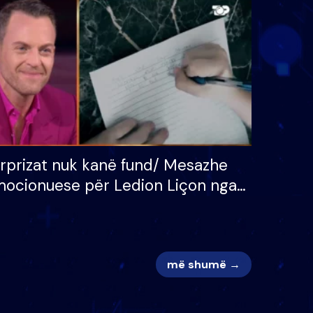
 për
S’kemi ndonjë letër divorci
adh
apo jo?
rprizat nuk kanë fund/ Mesazhe
ocionuese për Ledion Liçon nga
na dhe fëmijët e tij, moderatori
k i mban dot lotët: Nuk meritoj…
më shumë →