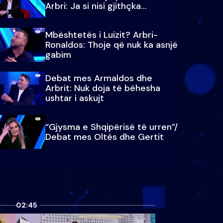
Arbri: Ja si nisi gjithçka…
Mbështetës i Luizit? Arbri-
Ronaldos: Thoje që nuk ka asnjë
gabim
Debat mes Armaldos dhe
Arbrit: Nuk doja të bëhesha
ushtar i askujt
“Gjysma e Shqipërisë të urren”/
Debat mes Oltës dhe Gertit
02:45