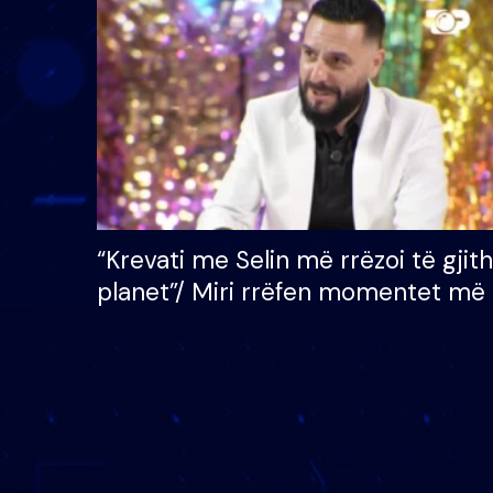
çmimin e madh prej 100
mijë eurosh
“Krevati me Selin më rrëzoi të gjit
planet”/ Miri rrëfen momentet më 
bukura në shtëpinë e BB VIP: Do 
mungojë zilja e mëngjesit kur…