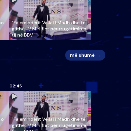
ço
"Faleminderit Vëllai i Madh dhe të
gjithë…"/ Miri flet për rrugëtimin e
tij në BBV
më shumë →
02:45
ço
"Faleminderit Vëllai i Madh dhe të
gjithë…"/ Miri flet për rrugëtimin e