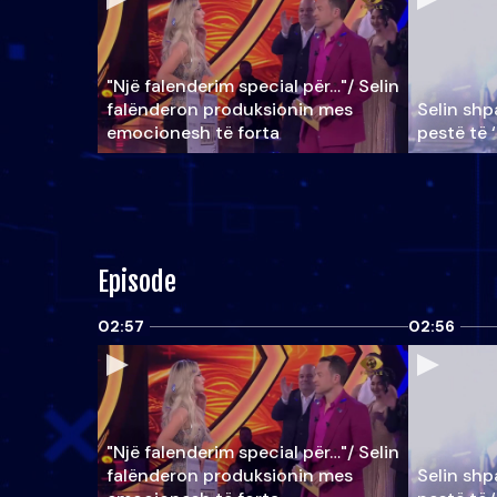
"Një falenderim special për…"/ Selin
falënderon produksionin mes
Selin shpa
emocionesh të forta
pestë të 
Episode
02:57
02:56
"Një falenderim special për…"/ Selin
falënderon produksionin mes
Selin shpa