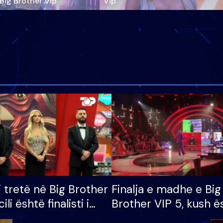
‘Big Brother Vip’
Vip"
i tretë në Big Brother
Finalja e madhe e Big
cili është finalisti i
Brother VIP 5, kush ë
 që lë shtëpinë
banori i parë që lë sh