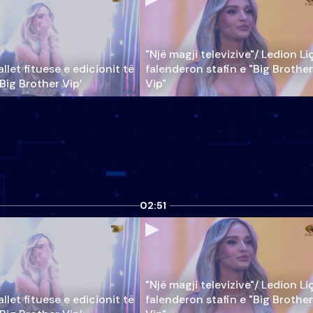
"Një magji televizive"/ Ledion Li
llet fituese e edicionit të
falenderon stafin e "Big Brother
‘Big Brother Vip’
Vip"
02:51
"Një magji televizive"/ Ledion Li
llet fituese e edicionit të
falenderon stafin e "Big Brother