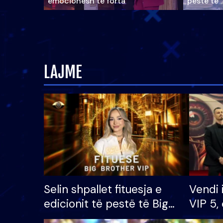
emocionesh të forta
pestë të 
LAJME
Selin shpallet fituesja e
Vendi 
edicionit të pestë të Big
VIP 5, 
Brother VIP, rrëmben
radhës