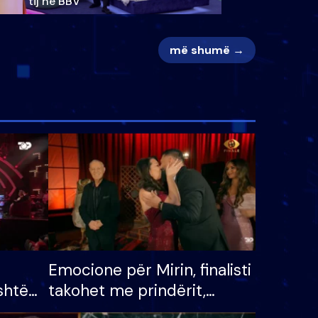
tij në BBV
më shumë →
Emocione për Mirin, finalisti
shtë
takohet me prindërit,
tëpinë
vajzën dhe bashkëshorten: