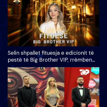
Selin shpallet fituesja e edicionit të
pestë të Big Brother VIP, rrëmben
çmimin e madh prej 100 mijë eurosh