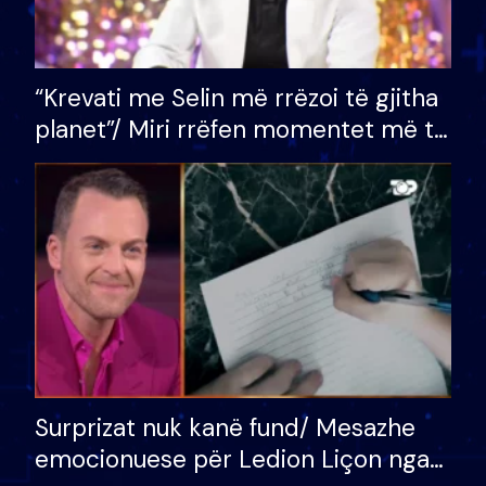
“Krevati me Selin më rrëzoi të gjitha
planet”/ Miri rrëfen momentet më të
bukura në shtëpinë e BB VIP: Do më
mungojë zilja e mëngjesit kur…
Surprizat nuk kanë fund/ Mesazhe
emocionuese për Ledion Liçon nga