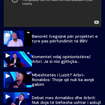
Banorët tregojnë për projektet e
tyre pas përfundimit të BBV
Komentet ndaj opinionistëve/
Arbri: Ja si nisi gjithçka…
Mbështetës i Luizit? Arbri-
Ronaldos: Thoje që nuk ka asnjë
gabim
Debat mes Armaldos dhe Arbrit:
Nuk doja të bëhesha ushtar i askujt