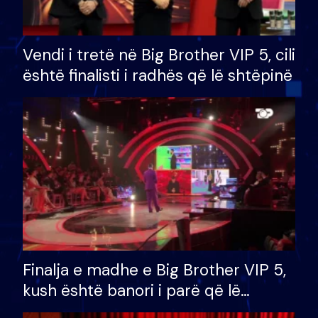
Vendi i tretë në Big Brother VIP 5, cili
është finalisti i radhës që lë shtëpinë
Finalja e madhe e Big Brother VIP 5,
kush është banori i parë që lë
shtëpinë dhe humb mundësinë për