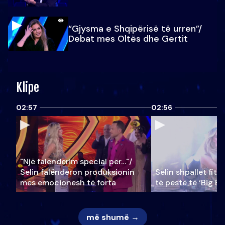
“Gjysma e Shqipërisë të urren”/
Debat mes Oltës dhe Gertit
Klipe
02:57
02:56
"Një falenderim special për…"/
Selin falënderon produksionin
Selin shpallet fitu
mes emocionesh të forta
të pestë të ‘Big Br
më shumë →