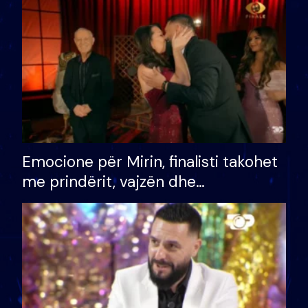
të fituar çmimin e madh
Emocione për Mirin, finalisti takohet
me prindërit, vajzën dhe
bashkëshorten: S’kemi ndonjë letër
divorci apo jo?