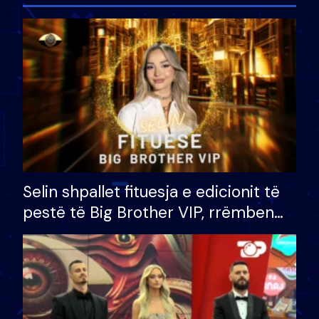
Selin shpallet fituesja e edicionit të
pestë të Big Brother VIP, rrëmben
çmimin e madh prej 100 mijë eurosh