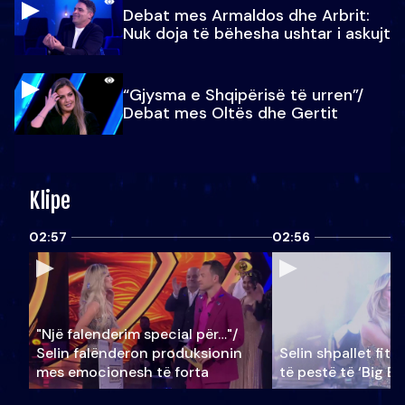
Debat mes Armaldos dhe Arbrit:
Nuk doja të bëhesha ushtar i askujt
“Gjysma e Shqipërisë të urren”/
Debat mes Oltës dhe Gertit
Klipe
02:57
02:56
"Një falenderim special për…"/
Selin falënderon produksionin
Selin shpallet fitu
mes emocionesh të forta
të pestë të ‘Big Br