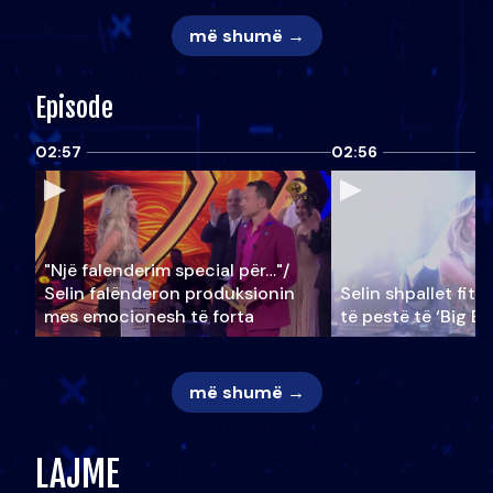
më shumë →
Episode
02:57
02:56
"Një falenderim special për…"/
Selin falënderon produksionin
Selin shpallet fitu
mes emocionesh të forta
të pestë të ‘Big Br
më shumë →
LAJME