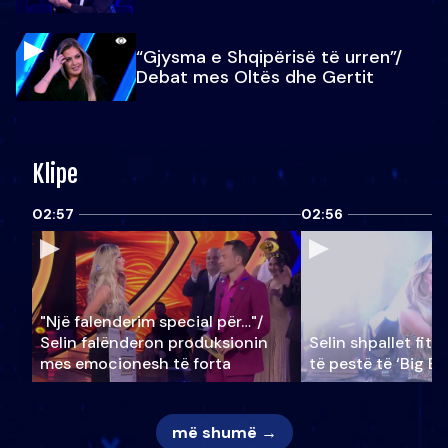
“Gjysma e Shqipërisë të urren”/
Debat mes Oltës dhe Gertit
Klipe
02:57
02:56
"Një falenderim special për…"/
Selin falënderon produksionin
Selin shpallet fitu
mes emocionesh të forta
të pestë të ‘Big Br
më shumë →