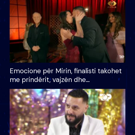
të fituar çmimin e madh
Emocione për Mirin, finalisti takohet
me prindërit, vajzën dhe
bashkëshorten: S’kemi ndonjë letër
divorci apo jo?