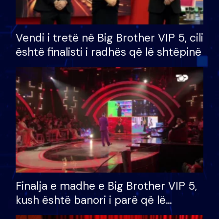
Vendi i tretë në Big Brother VIP 5, cili
është finalisti i radhës që lë shtëpinë
Finalja e madhe e Big Brother VIP 5,
kush është banori i parë që lë
shtëpinë dhe humb mundësinë për