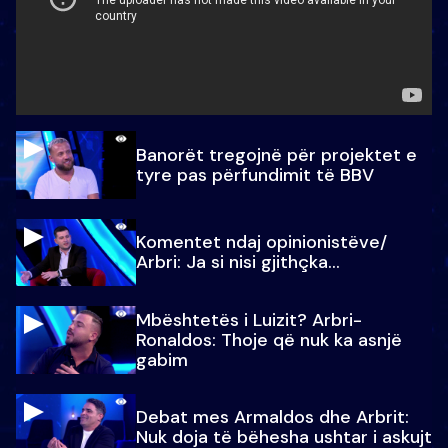
Banorët tregojnë për projektet e
tyre pas përfundimit të BBV
Komentet ndaj opinionistëve/
Arbri: Ja si nisi gjithçka…
Mbështetës i Luizit? Arbri-
Ronaldos: Thoje që nuk ka asnjë
gabim
Debat mes Armaldos dhe Arbrit:
Nuk doja të bëhesha ushtar i askujt