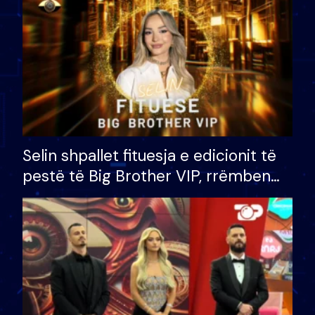
Selin shpallet fituesja e edicionit të
pestë të Big Brother VIP, rrëmben
çmimin e madh prej 100 mijë eurosh