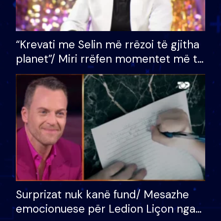
“Krevati me Selin më rrëzoi të gjitha
planet”/ Miri rrëfen momentet më të
bukura në shtëpinë e BB VIP: Do më
mungojë zilja e mëngjesit kur…
Surprizat nuk kanë fund/ Mesazhe
emocionuese për Ledion Liçon nga