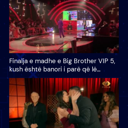
Finalja e madhe e Big Brother VIP 5,
kush është banori i parë që lë
shtëpinë dhe humb mundësinë për
të fituar çmimin e madh