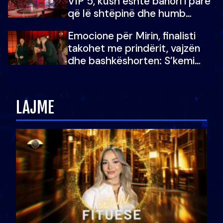
VIP 5, kush është banori i parë
që lë shtëpinë dhe humb
mundësinë për të fituar
Emocione për Mirin, finalisti
çmimin e madh
takohet me prindërit, vajzën
dhe bashkëshorten: S’kemi
ndonjë letër divorci apo jo?
LAJME