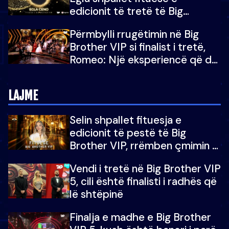
edicionit të tretë të Big
Brother Albania VIP
Përmbylli rrugëtimin në Big
Brother VIP si finalist i tretë,
Romeo: Një eksperiencë që do
e kujtoj gjithë jetën...
LAJME
Selin shpallet fituesja e
edicionit të pestë të Big
Brother VIP, rrëmben çmimin e
madh prej 100 mijë eurosh
Vendi i tretë në Big Brother VIP
5, cili është finalisti i radhës që
lë shtëpinë
Finalja e madhe e Big Brother