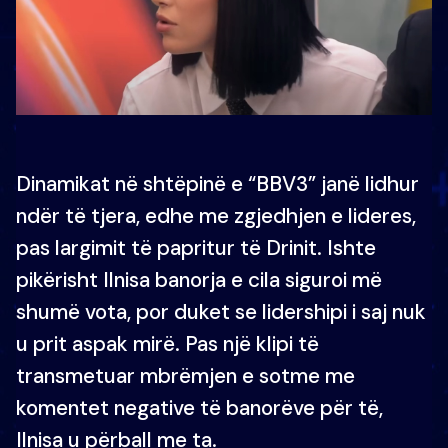
Dinamikat në shtëpinë e “BBV3” janë lidhur
ndër të tjera, edhe me zgjedhjen e lideres,
pas largimit të papritur të Drinit. Ishte
pikërisht Ilnisa banorja e cila siguroi më
shumë vota, por duket se lidershipi i saj nuk
u prit aspak mirë. Pas një klipi të
transmetuar mbrëmjen e sotme me
komentet negative të banorëve për të,
Ilnisa u përball me ta.