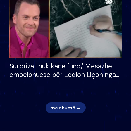
mungojë zilja e mëngjesit kur…
Surprizat nuk kanë fund/ Mesazhe
emocionuese për Ledion Liçon nga
nëna dhe fëmijët e tij, moderatori
nuk i mban dot lotët: Nuk meritoj…
më shumë →