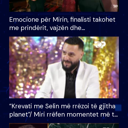
Emocione për Mirin, finalisti takohet
me prindërit, vajzën dhe
bashkëshorten: S’kemi ndonjë letër
divorci apo jo?
“Krevati me Selin më rrëzoi të gjitha
planet”/ Miri rrëfen momentet më të
bukura në shtëpinë e BB VIP: Do më