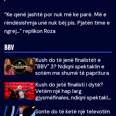
“Ke qenë jashtë por nuk më ke parë. Më e
rëndësishmja unë nuk bëj pis. Pjatën time e
ngrej…” replikon Roza
BBV
Kush do të jenë finalistët e
"BBV" 3? Ndiqni spektaklin e
sotëm me shumë të papritura
Kush do jetë finalisti i dytë?
Vetëm një hap larg
gjysmëfinales, ndiqni spektaklin
e “Big Brother Vip”
Sonte do të ketë një televotim