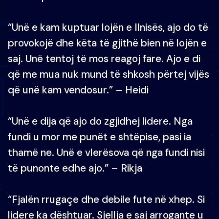
“Unë e kam kuptuar lojën e Ilnisës, ajo do të
provokojë dhe këta të gjithë bien në lojën e
saj. Unë tentoj të mos reagoj fare. Ajo e di
që me mua nuk mund të shkosh përtej vijës
që unë kam vendosur.” – Heidi
“Unë e dija që ajo do zgjidhej lidere. Nga
fundi u mor me punët e shtëpise, pasi ia
thamë ne. Unë e vlerësova që nga fundi nisi
të punonte edhe ajo.” – Rikja
“Fjalën rrugaçe dhe debile fute në xhep. Si
lidere ka dështuar. Sjellja e saj arrogante u