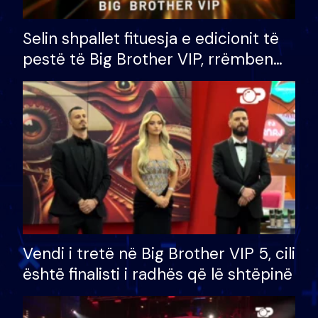
Selin shpallet fituesja e edicionit të
pestë të Big Brother VIP, rrëmben
çmimin e madh prej 100 mijë eurosh
Vendi i tretë në Big Brother VIP 5, cili
është finalisti i radhës që lë shtëpinë