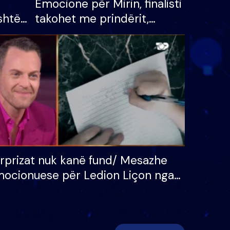
Emocione për Mirin, finalisti
shtë
takohet me prindërit,
tëpinë
vajzën dhe bashkëshorten:
 për
S’kemi ndonjë letër divorci
adh
apo jo?
rprizat nuk kanë fund/ Mesazhe
ocionuese për Ledion Liçon nga
na dhe fëmijët e tij, moderatori
k i mban dot lotët: Nuk meritoj…