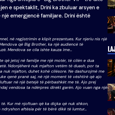
en e spektaklit, Drini ka zbuluar arsyen e
me një emergjencë familjare. Drini është
l, në regjistrimin e klipit prezantues. Kur njeriu nis një
 Mendova që Big Brother, ka një audiencë të
LA
uzë. Mendova se cila ishte kauza ime…
 që jetoj në familje me një motër, të cilën e dua
etë. Ndonjëherë nuk mjafton vetëm të duash, por ta
ha nuk mjafton, duhet kohë cilësore. Ne dashurojmë me
uke qenë pranë saj, në një moment të vështirë që ajo
uftuar në një betejë të përbashkët me të. Ajo prej
 ndaj vendosa ta ndërpres direkt garën. Ajo vuan nga një
të. Kur më njoftuan që ka diçka që nuk shkon,
ndryshon aftësia për të bërë dikë të lumtur…