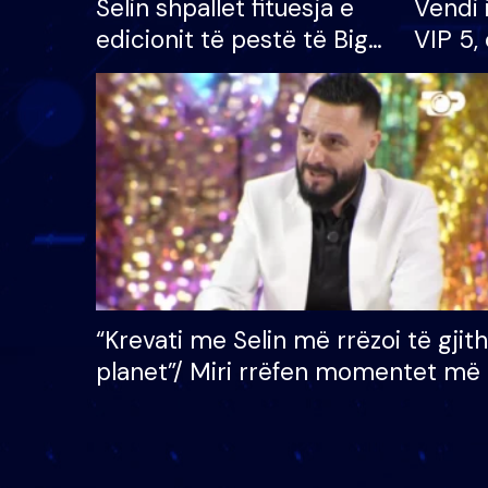
Selin shpallet fituesja e
Vendi 
edicionit të pestë të Big
VIP 5, 
Brother VIP, rrëmben
radhës
çmimin e madh prej 100
mijë eurosh
“Krevati me Selin më rrëzoi të gjit
planet”/ Miri rrëfen momentet më 
bukura në shtëpinë e BB VIP: Do 
mungojë zilja e mëngjesit kur…