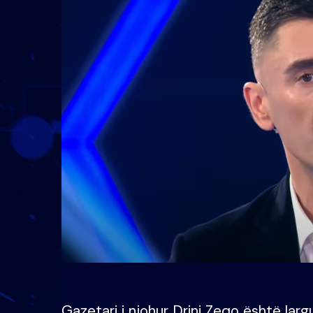
Gazetari i njohur Drini Zeqo është larg