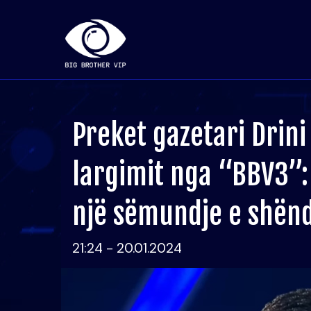
Preket gazetari Drini
largimit nga “BBV3”
një sëmundje e shën
21:24 - 20.01.2024