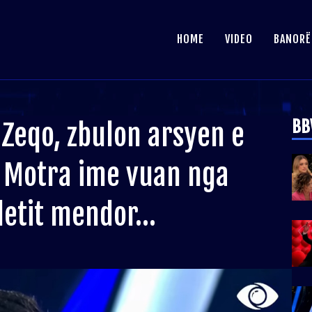
HOME
VIDEO
BANORË
BB
 Zeqo, zbulon arsyen e
: Motra ime vuan nga
detit mendor…