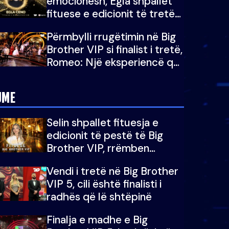
emocionesh, Egla shpallet
fituese e edicionit të tretë
të Big Brother Albania VIP
Përmbylli rrugëtimin në Big
Brother VIP si finalist i tretë,
Romeo: Një eksperiencë që
do e kujtoj gjithë jetën...
JME
Selin shpallet fituesja e
edicionit të pestë të Big
Brother VIP, rrëmben
çmimin e madh prej 100
Vendi i tretë në Big Brother
mijë eurosh
VIP 5, cili është finalisti i
radhës që lë shtëpinë
Finalja e madhe e Big