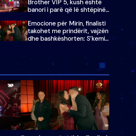
Brother VIP 5, kush është
banori i parë që lë shtëpinë
dhe humb mundësinë për të
Emocione për Mirin, finalisti
fituar çmimin e madh
takohet me prindërit, vajzën
dhe bashkëshorten: S’kemi
ndonjë letër divorci apo jo?