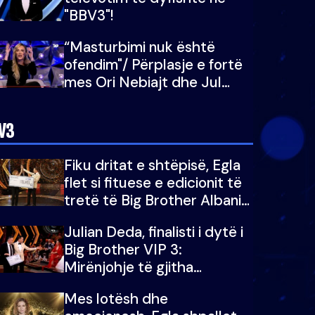
"BBV3"!
“Masturbimi nuk është
ofendim"/ Përplasje e fortë
mes Ori Nebiajt dhe Jul
Dedës: Nuk dua ta dëgjoj
fare mendimin tënd
V3
Fiku dritat e shtëpisë, Egla
flet si fituese e edicionit të
tretë të Big Brother Albania
VIP: Falenderoj që...
Julian Deda, finalisti i dytë i
Big Brother VIP 3:
Mirënjohje të gjitha
zemrave të mija...
Mes lotësh dhe