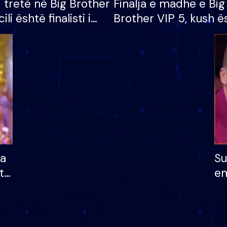
i tretë në Big Brother
Finalja e madhe e Big
cili është finalisti i
Brother VIP 5, kush ë
 që lë shtëpinë
banori i parë që lë sh
dhe humb mundësinë
të fituar çmimin e m
ha
Su
të
em
më
në
nu