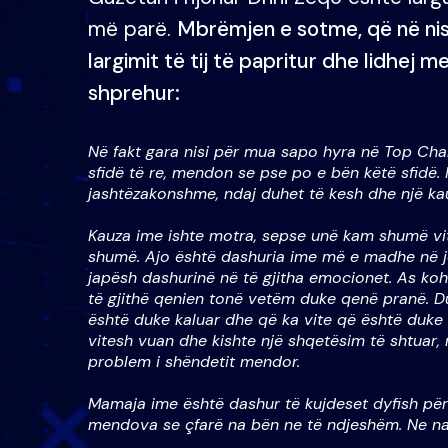
më parë.
Mbrëmjen e sotme, që në nisj
largimit të tij të papritur dhe lidhej 
shprehur:
Në fakt gara nisi për mua sapo hyra në Top Channe
sfidë të re, mendon se pse po e bën këtë sfidë.
jashtëzakonshme, ndaj duhet të kesh dhe një ka
Kauza ime ishte motra, sepse unë kam shumë vite
shumë. Ajo është dashuria ime më e madhe në j
japësh dashurinë në të gjitha emocionet. As ko
të gjithë qenien tonë vetëm duke qenë pranë. D
është duke kaluar dhe që ka vite që është duke l
vitesh vuan dhe kishte një shqetësim të shtuar,
problem i shëndetit mendor.
Mamaja ime është dashur të kujdeset dyfish për 
mendova se çfarë na bën ne të ndjeshëm. Ne na 