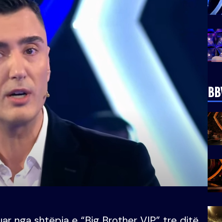
BB
uar nga shtëpia e “Big Brother VIP” tre ditë