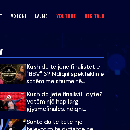
YOUTUBE
DIGITALB
T
VOTONI
LAJME
V
Kush do të jenë finalistët e
"BBV" 3? Ndiqni spektaklin e
sotëm me shumë të
papritura
Kush do jetë finalisti i dytë?
Vetëm një hap larg
gjysmëfinales, ndiqni
spektaklin e “Big Brother
Sonte do të ketë një
Vip”
televotim të dyfishtë në