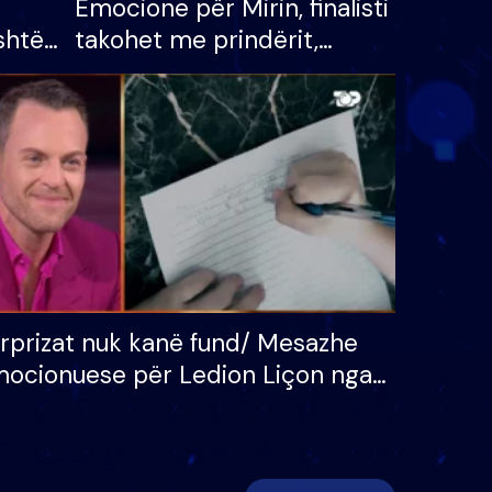
Emocione për Mirin, finalisti
shtë
takohet me prindërit,
tëpinë
vajzën dhe bashkëshorten:
 për
S’kemi ndonjë letër divorci
adh
apo jo?
rprizat nuk kanë fund/ Mesazhe
ocionuese për Ledion Liçon nga
na dhe fëmijët e tij, moderatori
k i mban dot lotët: Nuk meritoj…