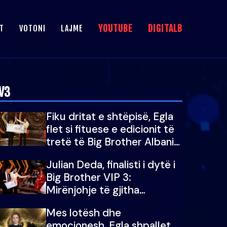
YOUTUBE
DIGITALB
T
VOTONI
LAJME
V3
Fiku dritat e shtëpisë, Egla
flet si fituese e edicionit të
tretë të Big Brother Albania
VIP: Falenderoj që...
Julian Deda, finalisti i dytë i
Big Brother VIP 3:
Mirënjohje të gjitha
zemrave të mija...
Mes lotësh dhe
emocionesh, Egla shpallet