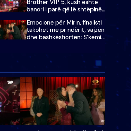
Brother VIP 5, kush është
banori i parë që lë shtëpinë
dhe humb mundësinë për të
Emocione për Mirin, finalisti
fituar çmimin e madh
takohet me prindërit, vajzën
dhe bashkëshorten: S’kemi
ndonjë letër divorci apo jo?