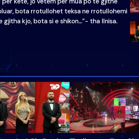
 për këtë, jo vetëm për mua po të gjithë
luar, bota rrotullohet teksa ne rrotullohemi
e gjitha kjo, bota si e shikon…”- tha Ilnisa.