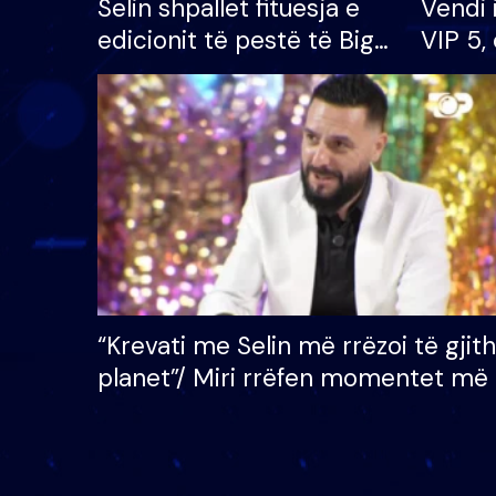
Selin shpallet fituesja e
Vendi 
edicionit të pestë të Big
VIP 5, 
Brother VIP, rrëmben
radhës
çmimin e madh prej 100
mijë eurosh
“Krevati me Selin më rrëzoi të gjit
planet”/ Miri rrëfen momentet më 
bukura në shtëpinë e BB VIP: Do 
mungojë zilja e mëngjesit kur…