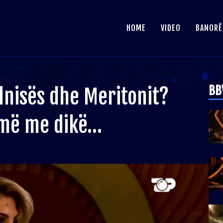
HOME
VIDEO
BANORË
BB
lnisës dhe Meritonit?
umë me dikë…