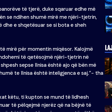
banorëve të tjerë, duke sqaruar edhe më
n se ndihen shumë mirë me njëri-tjetrin,
htë dhe e shqetësuar se si bota e sheh
LA
ë të mirë për momentin miqësor. Kalojmë
dohemi të qetësojmë njëri-tjetrin në
shpesh sepse Ilnisa është ajo që bën më
më te Ilnisa është inteligjenca e saj.”- tha
t këtu, ti kupton se mund të lidhesh
inuar të pëlqejmë njerëz që na bëjnë të