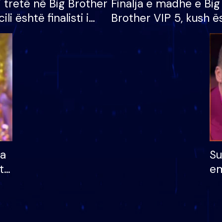
i tretë në Big Brother
Finalja e madhe e Big
cili është finalisti i
Brother VIP 5, kush ë
 që lë shtëpinë
banori i parë që lë sh
dhe humb mundësinë
të fituar çmimin e m
ha
Su
të
em
më
në
nu