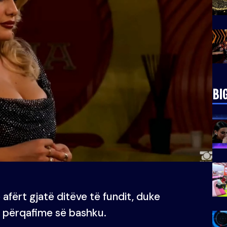
BI
 afërt gjatë ditëve të fundit, duke
përqafime së bashku.