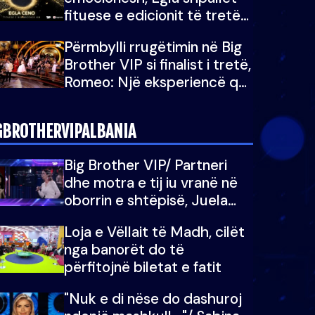
fituese e edicionit të tretë
të Big Brother Albania VIP
Përmbylli rrugëtimin në Big
Brother VIP si finalist i tretë,
Romeo: Një eksperiencë që
do e kujtoj gjithë jetën...
GBROTHERVIPALBANIA
Big Brother VIP/ Partneri
dhe motra e tij iu vranë në
oborrin e shtëpisë, Juela
bën rrëfimin tronditës: Nuk
Loja e Vëllait të Madh, cilët
e doja më jetën, do të
nga banorët do të
martoheshim, por zemra mu
përfitojnë biletat e fatit
copëtua
"Nuk e di nëse do dashuroj