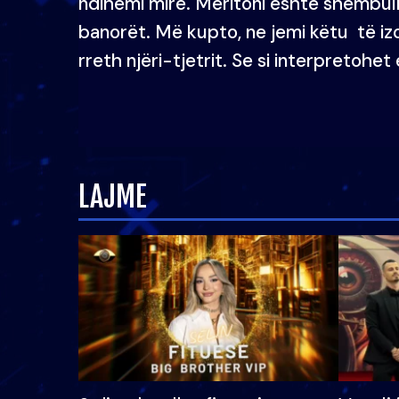
ndihemi mirë. Meritoni është shembull
banorët. Më kupto, ne jemi këtu të izo
rreth njëri-tjetrit. Se si interpretohet 
LAJME