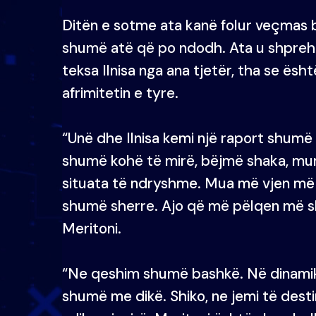
Ditën e sotme ata kanë folur veçmas 
shumë atë që po ndodh. Ata u shprehë
teksa Ilnisa nga ana tjetër, tha se ës
afrimitetin e tyre.
“Unë dhe Ilnisa kemi një raport shum
shumë kohë të mirë, bëjmë shaka, mun
situata të ndryshme. Mua më vjen më 
shumë sherre. Ajo që më pëlqen më shu
Meritoni.
“Ne qeshim shumë bashkë. Në dinamika
shumë me dikë. Shiko, ne jemi të dest