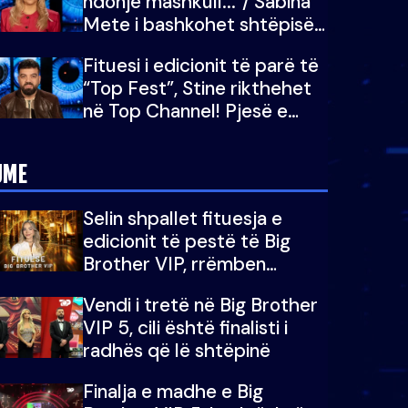
ndonjë mashkull..."/ Sabina
Mete i bashkohet shtëpisë
së “Big Brother VIP 5”:
Fituesi i edicionit të parë të
Ëmbëlsira për në fund!
“Top Fest”, Stine rikthehet
në Top Channel! Pjesë e
sezonit të 5-të të "Big
Brother VIP"
JME
Selin shpallet fituesja e
edicionit të pestë të Big
Brother VIP, rrëmben
çmimin e madh prej 100
Vendi i tretë në Big Brother
mijë eurosh
VIP 5, cili është finalisti i
radhës që lë shtëpinë
Finalja e madhe e Big