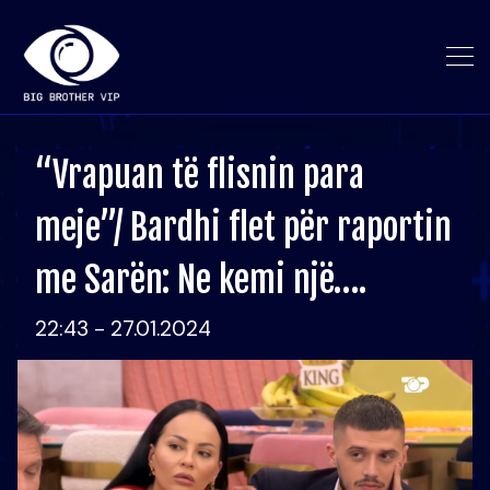
“Vrapuan të flisnin para
meje”/ Bardhi flet për raportin
me Sarën: Ne kemi një….
22:43 - 27.01.2024