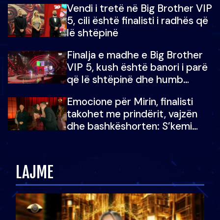
Vendi i tretë në Big Brother VIP
5, cili është finalisti i radhës që
lë shtëpinë
Finalja e madhe e Big Brother
VIP 5, kush është banori i parë
që lë shtëpinë dhe humb
mundësinë për të fituar
Emocione për Mirin, finalisti
çmimin e madh
takohet me prindërit, vajzën
dhe bashkëshorten: S’kemi
ndonjë letër divorci apo jo?
LAJME