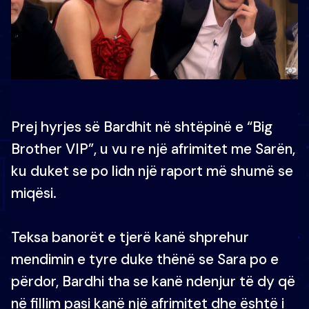
Prej hyrjes së Bardhit në shtëpinë e “Big
Brother VIP”, u vu re një afrimitet me Sarën,
ku duket se po lidn një raport më shumë se
miqësi.
Teksa banorët e tjerë kanë shprehur
mendimin e tyre duke thënë se Sara po e
përdor, Bardhi tha se kanë ndenjur të dy që
në fillim pasi kanë një afrimitet dhe është i