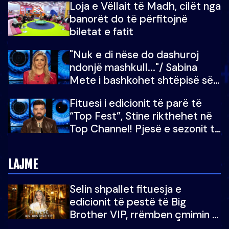
Loja e Vëllait të Madh, cilët nga
do të martoheshim, por zemra
banorët do të përfitojnë
mu copëtua
biletat e fatit
"Nuk e di nëse do dashuroj
ndonjë mashkull..."/ Sabina
Mete i bashkohet shtëpisë së
“Big Brother VIP 5”: Ëmbëlsira
Fituesi i edicionit të parë të
për në fund!
“Top Fest”, Stine rikthehet në
Top Channel! Pjesë e sezonit të
5-të të "Big Brother VIP"
LAJME
Selin shpallet fituesja e
edicionit të pestë të Big
Brother VIP, rrëmben çmimin e
madh prej 100 mijë eurosh