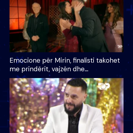
Emocione për Mirin, finalisti takohet
me prindërit, vajzën dhe
bashkëshorten: S’kemi ndonjë letër
divorci apo jo?