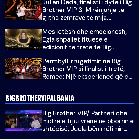
Julian Deda, finalisti i dytë i Big
Brother VIP 3: Mirënjohje të
gjitha zemrave të mija...
Mes lotësh dhe emocionesh,
Egla shpallet fituese e
edicionit të tretë të Big
Brother Albania VIP
Përmbylli rrugëtimin në Big
Brother VIP si finalist i tretë,
Romeo: Një eksperiencë që do
e kujtoj gjithë jetën...
BIGBROTHERVIPALBANIA
Big Brother VIP/ Partneri dhe
motra e tij iu vranë në oborrin e
shtëpisë, Juela bën rrëfimin
tronditës: Nuk e doja më jetën,