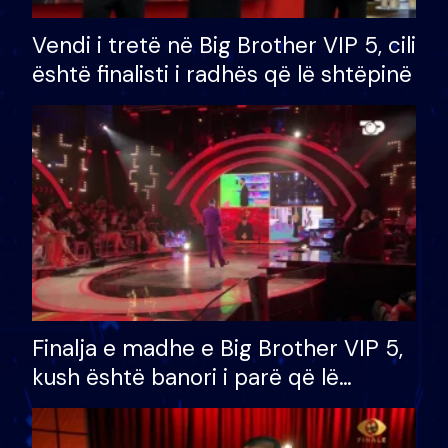
Vendi i tretë në Big Brother VIP 5, cili
është finalisti i radhës që lë shtëpinë
Finalja e madhe e Big Brother VIP 5,
kush është banori i parë që lë
shtëpinë dhe humb mundësinë për
të fituar çmimin e madh