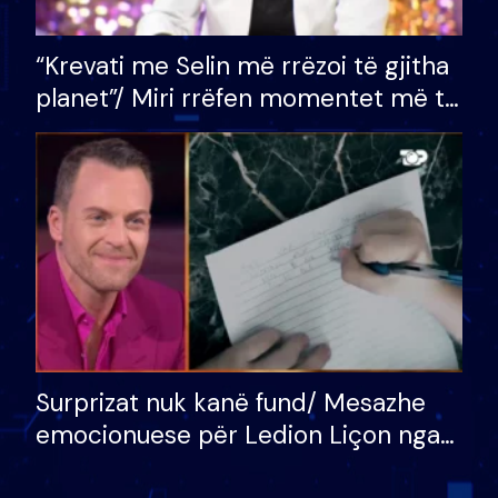
“Krevati me Selin më rrëzoi të gjitha
planet”/ Miri rrëfen momentet më të
bukura në shtëpinë e BB VIP: Do më
mungojë zilja e mëngjesit kur…
Surprizat nuk kanë fund/ Mesazhe
emocionuese për Ledion Liçon nga
nëna dhe fëmijët e tij, moderatori