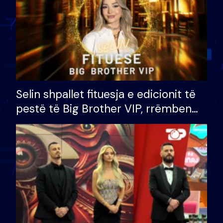
Selin shpallet fituesja e edicionit të
pestë të Big Brother VIP, rrëmben
çmimin e madh prej 100 mijë eurosh