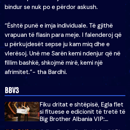
bindur se nuk po e përdor askush.
“Është punë e imja individuale. Të gjithë
vrapuan të flasin para meje. I falenderoj që
u përkujdesët sepse ju kam miq dhe e
vlerësoj. Unë me Sarën kemi ndenjur që në
fillim bashkë, shkojmë mirë, kemi një
afrimitet.”- tha Bardhi.
BBV3
Fiku dritat e shtëpisë, Egla flet
si fituese e edicionit të tretë të
Big Brother Albania VIP:
Falenderoj që...