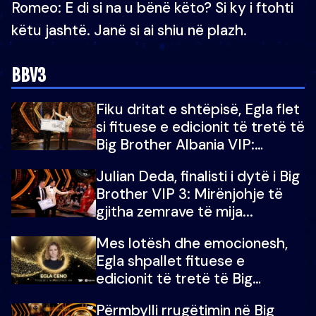
Romeo: E di si na u bënë këto? Si ky i ftohti
këtu jashtë. Janë si ai shiu në plazh.
BBV3
Fiku dritat e shtëpisë, Egla flet
si fituese e edicionit të tretë të
Big Brother Albania VIP:
Falenderoj që...
Julian Deda, finalisti i dytë i Big
Brother VIP 3: Mirënjohje të
gjitha zemrave të mija...
Mes lotësh dhe emocionesh,
Egla shpallet fituese e
edicionit të tretë të Big
Brother Albania VIP
Përmbylli rrugëtimin në Big