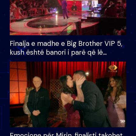
Finalja e madhe e Big Brother VIP 5,
kush është banori i parë që lë
shtëpinë dhe humb mundësinë për
të fituar çmimin e madh
Emocione për Mirin, finalisti takohet