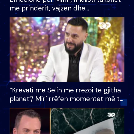
me prindërit, vajzën dhe
bashkëshorten: S’kemi ndonjë letër
divorci apo jo?
“Krevati me Selin më rrëzoi të gjitha
planet”/ Miri rrëfen momentet më të
bukura në shtëpinë e BB VIP: Do më
mungojë zilja e mëngjesit kur…