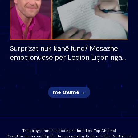
Surprizat nuk kanë fund/ Mesazhe
emocionuese për Ledion Liçon nga
nëna dhe fëmijët e tij, moderatori
nuk i mban dot lotët: Nuk meritoj…
më shumë →
This programme has been produced by:
Top Channel
Based on the format Big Brother, created by Endemol Shine Nederland