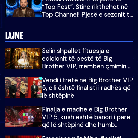
për në fund!
“Top Fest”, Stine rikthehet në
Top Channel! Pjesë e sezonit të
5-të të "Big Brother VIP"
LAJME
Selin shpallet fituesja e
edicionit të pestë të Big
Brother VIP, rrëmben çmimin e
madh prej 100 mijë eurosh
Vendi i tretë në Big Brother VIP
5, cili është finalisti i radhës që
lë shtëpinë
Finalja e madhe e Big Brother
VIP 5, kush është banori i parë
që lë shtëpinë dhe humb
mundësinë për të fituar