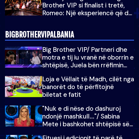
Brother VIP si finalist i tretë,
Romeo: Një eksperiencë që do
e kujtoj gjithë jetën...
BIGBROTHERVIPALBANIA
Big Brother VIP/ Partneri dhe
motra e tij iu vranë në oborrin e
shtëpisë, Juela bën rrëfimin
tronditës: Nuk e doja më jetën,
Loja e Vëllait të Madh, cilët nga
do të martoheshim, por zemra
banorët do të përfitojnë
mu copëtua
biletat e fatit
"Nuk e di nëse do dashuroj
ndonjë mashkull..."/ Sabina
Mete i bashkohet shtëpisë së
“Big Brother VIP 5”: Ëmbëlsira
Fituesi i edicionit të parë të