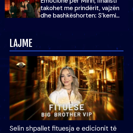
Emocione për Mirin, finalisti
çmimin e madh
takohet me prindërit, vajzën
dhe bashkëshorten: S’kemi
ndonjë letër divorci apo jo?
LAJME
Selin shpallet fituesja e edicionit të