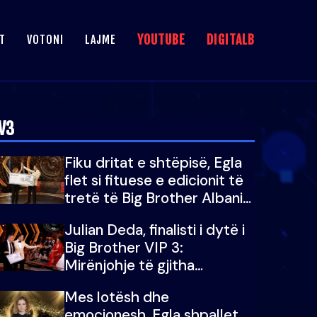
YOUTUBE
DIGITALB
T
VOTONI
LAJME
V3
Fiku dritat e shtëpisë, Egla
flet si fituese e edicionit të
tretë të Big Brother Albania
VIP: Falenderoj që...
Julian Deda, finalisti i dytë i
Big Brother VIP 3:
Mirënjohje të gjitha
zemrave të mija...
Mes lotësh dhe
emocionesh, Egla shpallet