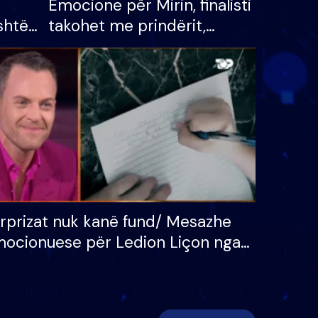
Emocione për Mirin, finalisti
shtë
takohet me prindërit,
tëpinë
vajzën dhe bashkëshorten:
 për
S’kemi ndonjë letër divorci
adh
apo jo?
rprizat nuk kanë fund/ Mesazhe
ocionuese për Ledion Liçon nga
na dhe fëmijët e tij, moderatori
k i mban dot lotët: Nuk meritoj…