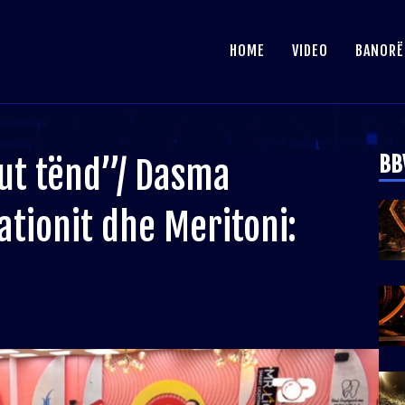
HOME
VIDEO
BANORË
BB
ut tënd”/ Dasma
ationit dhe Meritoni: