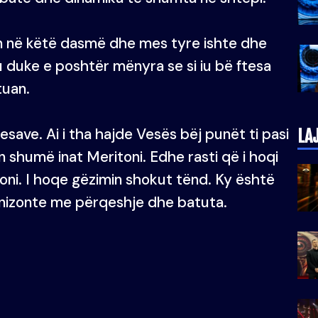
n në këtë dasmë dhe mes tyre ishte dhe
iu duke e poshtër mënyra se si iu bë ftesa
tuan.
esave. Ai i tha hajde Vesës bëj punët ti pasi
LA
 shumë inat Meritoni. Edhe rasti që i hoqi
ni. I hoqe gëzimin shokut tënd. Ky është
ironizonte me përqeshje dhe batuta.