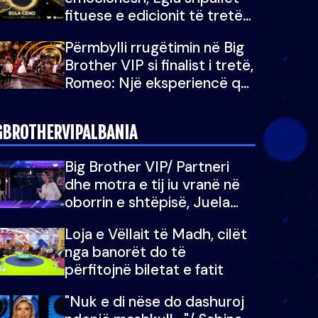
fituese e edicionit të tretë
të Big Brother Albania VIP
Përmbylli rrugëtimin në Big
Brother VIP si finalist i tretë,
Romeo: Një eksperiencë që
do e kujtoj gjithë jetën...
GBROTHERVIPALBANIA
Big Brother VIP/ Partneri
dhe motra e tij iu vranë në
oborrin e shtëpisë, Juela
bën rrëfimin tronditës: Nuk
Loja e Vëllait të Madh, cilët
e doja më jetën, do të
nga banorët do të
martoheshim, por zemra mu
përfitojnë biletat e fatit
copëtua
"Nuk e di nëse do dashuroj