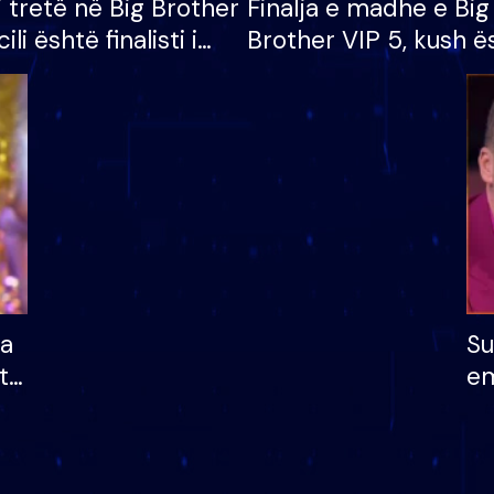
i tretë në Big Brother
Finalja e madhe e Big
cili është finalisti i
Brother VIP 5, kush ë
 që lë shtëpinë
banori i parë që lë sh
dhe humb mundësinë
të fituar çmimin e m
ha
Su
të
em
më
në
nu