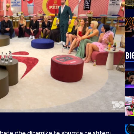
BI
debate dhe dinamika të shumta në shtëpi.