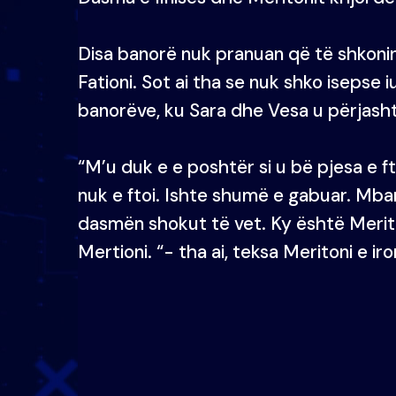
Disa banorë nuk pranuan që të shkoni
Fationi. Sot ai tha se nuk shko isepse 
banorëve, ku Sara dhe Vesa u përjash
“M’u duk e e poshtër si u bë pjesa e ft
nuk e ftoi. Ishte shumë e gabuar. Mban
dasmën shokut të vet. Ky është Merito
Mertioni. “- tha ai, teksa Meritoni e 