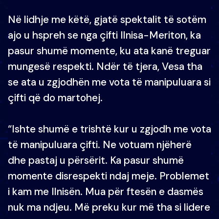
Në lidhje me këtë, gjatë spektalit të sotëm
ajo u hspreh se nga çifti Ilnisa-Meriton, ka
pasur shumë momente, ku ata kanë treguar
mungesë respekti. Ndër të tjera, Vesa tha
se ata u zgjodhën me vota të manipuluara si
çifti që do martohej.
“Ishte shumë e trishtë kur u zgjodh me vota
të manipuluara çifti. Ne votuam njëherë
dhe pastaj u përsërit. Ka pasur shumë
momente disrespekti ndaj meje. Problemet
i kam me Ilnisën. Mua për ftesën e dasmës
nuk ma ndjeu. Më preku kur më tha si lidere