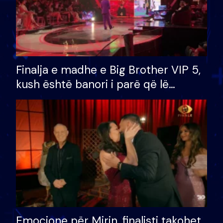
Finalja e madhe e Big Brother VIP 5,
kush është banori i parë që lë
shtëpinë dhe humb mundësinë për
të fituar çmimin e madh
Emocione për Mirin, finalisti takohet