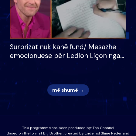
Surprizat nuk kanë fund/ Mesazhe
emocionuese për Ledion Liçon nga
nëna dhe fëmijët e tij, moderatori
nuk i mban dot lotët: Nuk meritoj…
më shumë →
This programme has been produced by:
Top Channel
Based on the format Big Brother, created by Endemol Shine Nederland