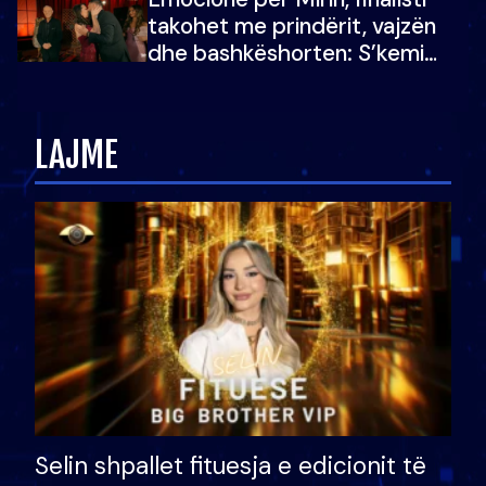
çmimin e madh
takohet me prindërit, vajzën
dhe bashkëshorten: S’kemi
ndonjë letër divorci apo jo?
LAJME
Selin shpallet fituesja e edicionit të