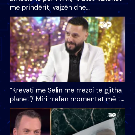
me prindërit, vajzën dhe
bashkëshorten: S’kemi ndonjë letër
divorci apo jo?
“Krevati me Selin më rrëzoi të gjitha
planet”/ Miri rrëfen momentet më të
bukura në shtëpinë e BB VIP: Do më
mungojë zilja e mëngjesit kur…