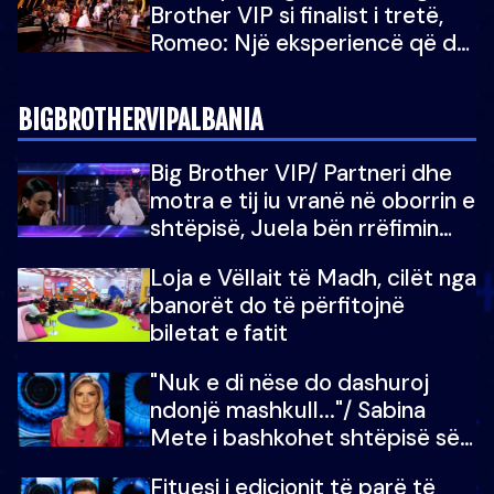
Brother VIP si finalist i tretë,
Romeo: Një eksperiencë që do
e kujtoj gjithë jetën...
BIGBROTHERVIPALBANIA
Big Brother VIP/ Partneri dhe
motra e tij iu vranë në oborrin e
shtëpisë, Juela bën rrëfimin
tronditës: Nuk e doja më jetën,
Loja e Vëllait të Madh, cilët nga
do të martoheshim, por zemra
banorët do të përfitojnë
mu copëtua
biletat e fatit
"Nuk e di nëse do dashuroj
ndonjë mashkull..."/ Sabina
Mete i bashkohet shtëpisë së
“Big Brother VIP 5”: Ëmbëlsira
Fituesi i edicionit të parë të
për në fund!