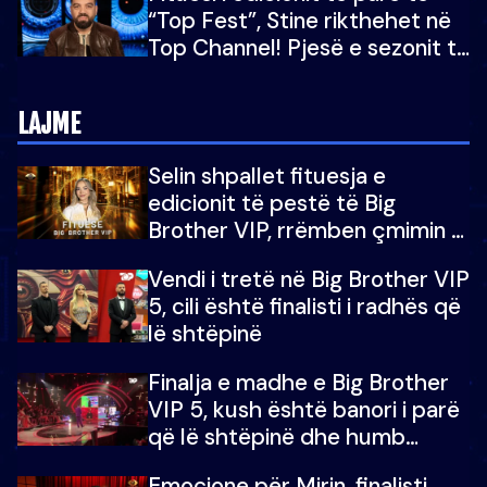
“Top Fest”, Stine rikthehet në
Top Channel! Pjesë e sezonit të
5-të të "Big Brother VIP"
LAJME
Selin shpallet fituesja e
edicionit të pestë të Big
Brother VIP, rrëmben çmimin e
madh prej 100 mijë eurosh
Vendi i tretë në Big Brother VIP
5, cili është finalisti i radhës që
lë shtëpinë
Finalja e madhe e Big Brother
VIP 5, kush është banori i parë
që lë shtëpinë dhe humb
mundësinë për të fituar
Emocione për Mirin, finalisti