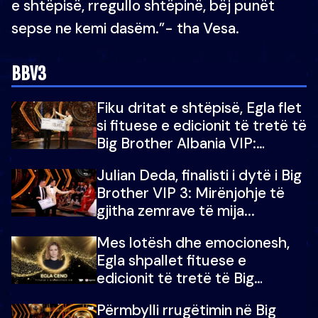
e shtëpisë, rregullo shtëpinë, bëj punët
sepse ne kemi dasëm.”- tha Vesa.
BBV3
Fiku dritat e shtëpisë, Egla flet
si fituese e edicionit të tretë të
Big Brother Albania VIP:
Falenderoj që...
Julian Deda, finalisti i dytë i Big
Brother VIP 3: Mirënjohje të
gjitha zemrave të mija...
Mes lotësh dhe emocionesh,
Egla shpallet fituese e
edicionit të tretë të Big
Brother Albania VIP
Përmbylli rrugëtimin në Big