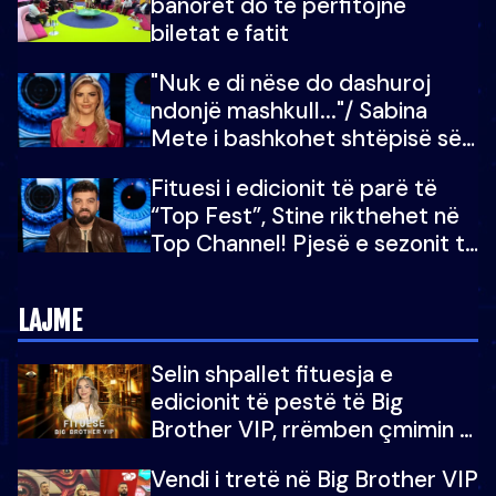
banorët do të përfitojnë
mu copëtua
biletat e fatit
"Nuk e di nëse do dashuroj
ndonjë mashkull..."/ Sabina
Mete i bashkohet shtëpisë së
“Big Brother VIP 5”: Ëmbëlsira
Fituesi i edicionit të parë të
për në fund!
“Top Fest”, Stine rikthehet në
Top Channel! Pjesë e sezonit të
5-të të "Big Brother VIP"
LAJME
Selin shpallet fituesja e
edicionit të pestë të Big
Brother VIP, rrëmben çmimin e
madh prej 100 mijë eurosh
Vendi i tretë në Big Brother VIP