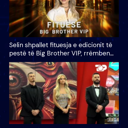
Selin shpallet fituesja e edicionit të
pestë të Big Brother VIP, rrëmben
çmimin e madh prej 100 mijë eurosh