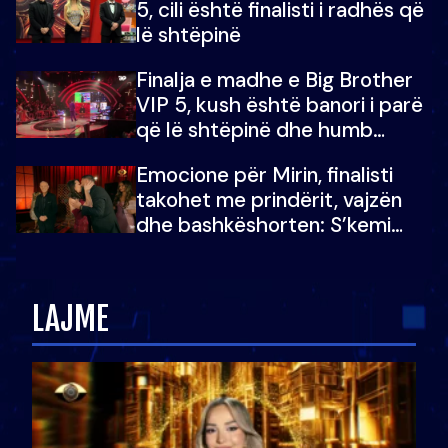
5, cili është finalisti i radhës që
lë shtëpinë
Finalja e madhe e Big Brother
VIP 5, kush është banori i parë
që lë shtëpinë dhe humb
mundësinë për të fituar
Emocione për Mirin, finalisti
çmimin e madh
takohet me prindërit, vajzën
dhe bashkëshorten: S’kemi
ndonjë letër divorci apo jo?
LAJME