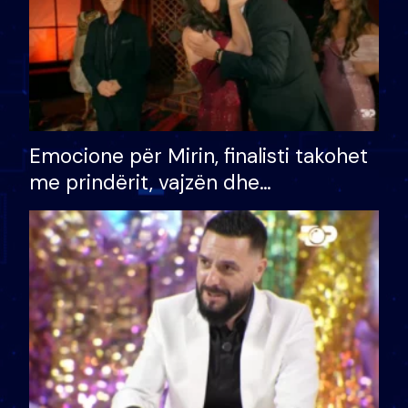
Emocione për Mirin, finalisti takohet
me prindërit, vajzën dhe
bashkëshorten: S’kemi ndonjë letër
divorci apo jo?