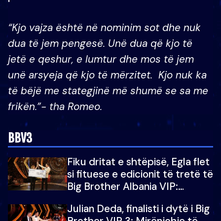
“Kjo vajza është në nominim sot dhe nuk
dua të jem pengesë. Unë dua që kjo të
jetë e qeshur, e lumtur dhe mos të jem
unë arsyeja që kjo të mërzitet. Kjo nuk ka
të bëjë me stategjinë më shumë se sa me
frikën.”- tha Romeo.
BBV3
Fiku dritat e shtëpisë, Egla flet
si fituese e edicionit të tretë të
Big Brother Albania VIP:
Falenderoj që...
Julian Deda, finalisti i dytë i Big
Brother VIP 3: Mirënjohje të