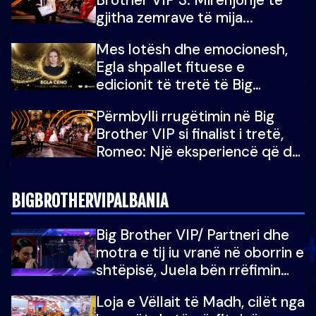
gjitha zemrave të mija...
Mes lotësh dhe emocionesh,
Egla shpallet fituese e
edicionit të tretë të Big
Brother Albania VIP
Përmbylli rrugëtimin në Big
Brother VIP si finalist i tretë,
Romeo: Një eksperiencë që do
e kujtoj gjithë jetën...
BIGBROTHERVIPALBANIA
Big Brother VIP/ Partneri dhe
motra e tij iu vranë në oborrin e
shtëpisë, Juela bën rrëfimin
tronditës: Nuk e doja më jetën,
Loja e Vëllait të Madh, cilët nga
do të martoheshim, por zemra