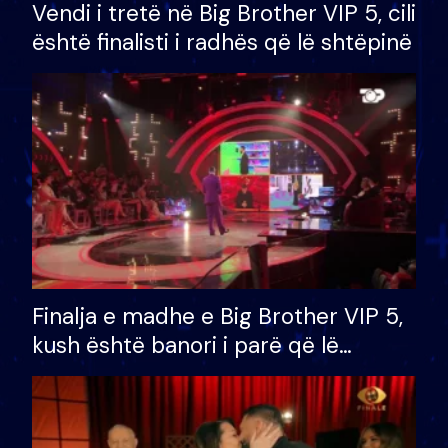
Vendi i tretë në Big Brother VIP 5, cili
është finalisti i radhës që lë shtëpinë
Finalja e madhe e Big Brother VIP 5,
kush është banori i parë që lë
shtëpinë dhe humb mundësinë për
të fituar çmimin e madh