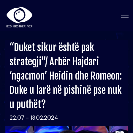
“Duket sikur është pak
strategji”/ Arbër Hajdari
‘ngacmon’ Heidin dhe Romeon:
Duke u larë në pishinë pse nuk
u puthët?
22:07 - 13.02.2024