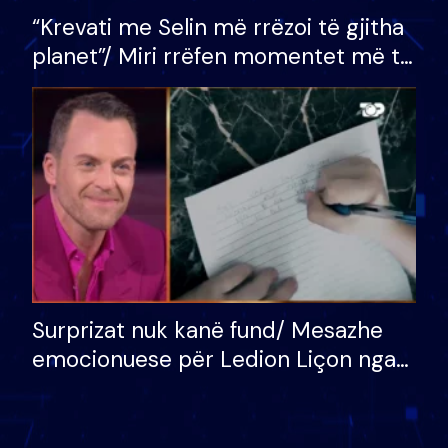
“Krevati me Selin më rrëzoi të gjitha
planet”/ Miri rrëfen momentet më të
bukura në shtëpinë e BB VIP: Do më
mungojë zilja e mëngjesit kur…
Surprizat nuk kanë fund/ Mesazhe
emocionuese për Ledion Liçon nga
nëna dhe fëmijët e tij, moderatori
nuk i mban dot lotët: Nuk meritoj…