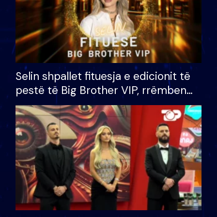
Selin shpallet fituesja e edicionit të
pestë të Big Brother VIP, rrëmben
çmimin e madh prej 100 mijë eurosh