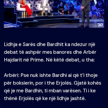
Lidhja e Sarës dhe Bardhit ka ndezur një
debat të ashpër mes banores dhe Arbër
Hajdarit në Prime. Në këtë debat, u tha:
Arbëri: Pse nuk ishte Bardhi ai që t’i thoje
për boksierin, por i the Erjolës. Gjatë kohës
që je me Bardhin, ti mban varësen. Ti i ke
thënë Erjolës që ke një lidhje jashtë.