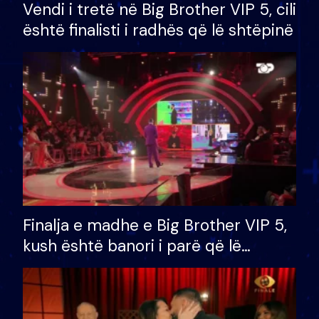
Vendi i tretë në Big Brother VIP 5, cili
është finalisti i radhës që lë shtëpinë
Finalja e madhe e Big Brother VIP 5,
kush është banori i parë që lë
shtëpinë dhe humb mundësinë për
të fituar çmimin e madh