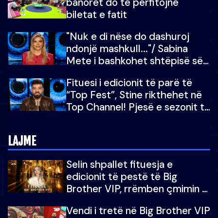
banorët do të përfitojnë
mu copëtua
biletat e fatit
"Nuk e di nëse do dashuroj
ndonjë mashkull..."/ Sabina
Mete i bashkohet shtëpisë së
“Big Brother VIP 5”: Ëmbëlsira
Fituesi i edicionit të parë të
për në fund!
“Top Fest”, Stine rikthehet në
Top Channel! Pjesë e sezonit të
5-të të "Big Brother VIP"
LAJME
Selin shpallet fituesja e
edicionit të pestë të Big
Brother VIP, rrëmben çmimin e
madh prej 100 mijë eurosh
Vendi i tretë në Big Brother VIP