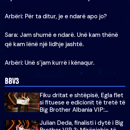
Arbëri: Për ta ditur, je e ndarë apo jo?
Sara: Jam shumë e ndarë. Unë kam thënë
që kam lënë një lidhje jashtë.
Arbëri: Unë s’jam kurrë i kënaqur.
BBV3
Fiku dritat e shtëpisë, Egla flet
si fituese e edicionit të tretë të
Big Brother Albania VIP:
Falenderoj që...
Julian Deda, finalisti i dytë i Big
Brother VIP 3: Mirënjohje të