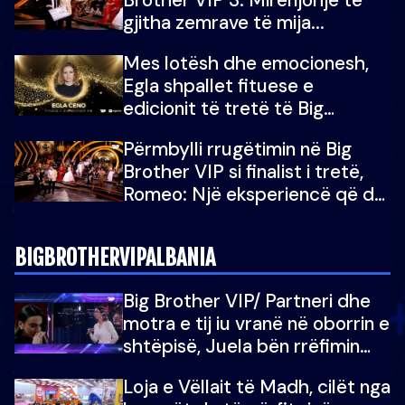
gjitha zemrave të mija...
Mes lotësh dhe emocionesh,
Egla shpallet fituese e
edicionit të tretë të Big
Brother Albania VIP
Përmbylli rrugëtimin në Big
Brother VIP si finalist i tretë,
Romeo: Një eksperiencë që do
e kujtoj gjithë jetën...
BIGBROTHERVIPALBANIA
Big Brother VIP/ Partneri dhe
motra e tij iu vranë në oborrin e
shtëpisë, Juela bën rrëfimin
tronditës: Nuk e doja më jetën,
Loja e Vëllait të Madh, cilët nga
do të martoheshim, por zemra