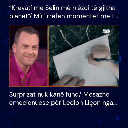
“Krevati me Selin më rrëzoi të gjitha
planet”/ Miri rrëfen momentet më të
bukura në shtëpinë e BB VIP: Do më
mungojë zilja e mëngjesit kur…
Surprizat nuk kanë fund/ Mesazhe
emocionuese për Ledion Liçon nga
nëna dhe fëmijët e tij, moderatori
nuk i mban dot lotët: Nuk meritoj…