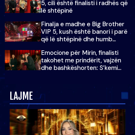
5, cili është finalisti i radhës që
lë shtëpinë
Finalja e madhe e Big Brother
VIP 5, kush është banori i parë
që lë shtëpinë dhe humb
mundësinë për të fituar
Emocione për Mirin, finalisti
çmimin e madh
takohet me prindërit, vajzën
dhe bashkëshorten: S’kemi
ndonjë letër divorci apo jo?
LAJME