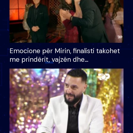
Emocione për Mirin, finalisti takohet
me prindërit, vajzën dhe
bashkëshorten: S’kemi ndonjë letër
divorci apo jo?