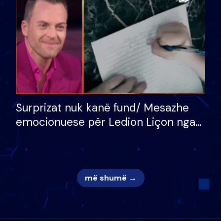
mungojë zilja e mëngjesit kur…
Surprizat nuk kanë fund/ Mesazhe
emocionuese për Ledion Liçon nga
nëna dhe fëmijët e tij, moderatori
nuk i mban dot lotët: Nuk meritoj…
më shumë →