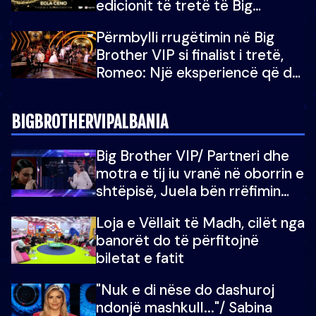
edicionit të tretë të Big
Brother Albania VIP
Përmbylli rrugëtimin në Big
Brother VIP si finalist i tretë,
Romeo: Një eksperiencë që do
e kujtoj gjithë jetën...
BIGBROTHERVIPALBANIA
Big Brother VIP/ Partneri dhe
motra e tij iu vranë në oborrin e
shtëpisë, Juela bën rrëfimin
tronditës: Nuk e doja më jetën,
Loja e Vëllait të Madh, cilët nga
do të martoheshim, por zemra
banorët do të përfitojnë
mu copëtua
biletat e fatit
"Nuk e di nëse do dashuroj
ndonjë mashkull..."/ Sabina