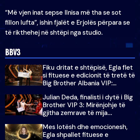
“Më vjen inat sepse Ilnisa më tha se sot
fillon lufta”, ishin fjalët e Erjolës përpara se
të rikthehej në shtëpi nga studio.
BBV3
Fiku dritat e shtëpisë, Egla flet
si fituese e edicionit të tretë të
Big Brother Albania VIP:
Falenderoj që...
Julian Deda, finalisti i dytë i Big
Brother VIP 3: Mirënjohje të
gjitha zemrave të mija...
Mes lotësh dhe emocionesh,
Egla shpallet fituese e