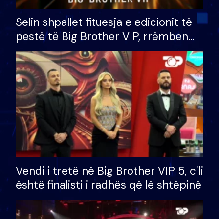
Selin shpallet fituesja e edicionit të
pestë të Big Brother VIP, rrëmben
çmimin e madh prej 100 mijë eurosh
Vendi i tretë në Big Brother VIP 5, cili
është finalisti i radhës që lë shtëpinë