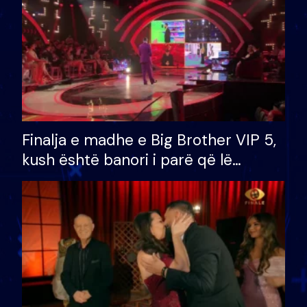
Finalja e madhe e Big Brother VIP 5,
kush është banori i parë që lë
shtëpinë dhe humb mundësinë për
të fituar çmimin e madh