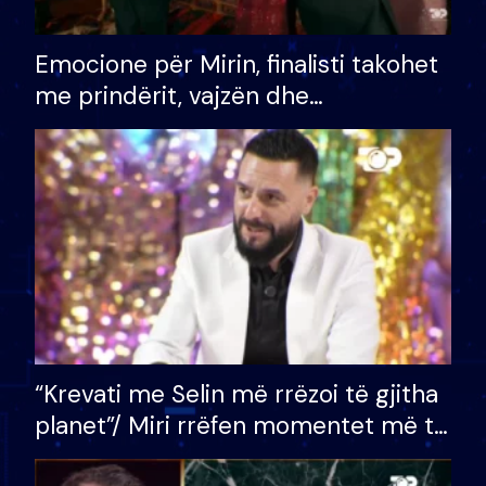
Emocione për Mirin, finalisti takohet
me prindërit, vajzën dhe
bashkëshorten: S’kemi ndonjë letër
divorci apo jo?
“Krevati me Selin më rrëzoi të gjitha
planet”/ Miri rrëfen momentet më të
bukura në shtëpinë e BB VIP: Do më