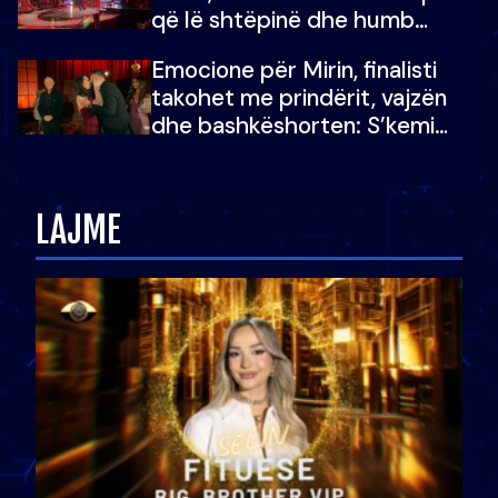
që lë shtëpinë dhe humb
mundësinë për të fituar
Emocione për Mirin, finalisti
çmimin e madh
takohet me prindërit, vajzën
dhe bashkëshorten: S’kemi
ndonjë letër divorci apo jo?
LAJME