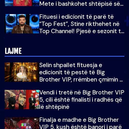
Mete i bashkohet shtëpisë së
“Big Brother VIP 5”: Ëmbëlsira
Fituesi i edicionit të parë të
për në fund!
“Top Fest”, Stine rikthehet në
Top Channel! Pjesë e sezonit të
5-të të "Big Brother VIP"
LAJME
Selin shpallet fituesja e
edicionit të pestë të Big
Brother VIP, rrëmben çmimin e
madh prej 100 mijë eurosh
Vendi i tretë në Big Brother VIP
5, cili është finalisti i radhës që
lë shtëpinë
Finalja e madhe e Big Brother
VIP 5, kush është banori i parë