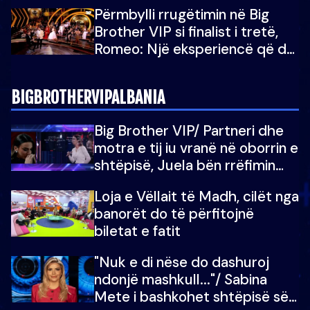
Brother Albania VIP
Përmbylli rrugëtimin në Big
Brother VIP si finalist i tretë,
Romeo: Një eksperiencë që do
e kujtoj gjithë jetën...
BIGBROTHERVIPALBANIA
Big Brother VIP/ Partneri dhe
motra e tij iu vranë në oborrin e
shtëpisë, Juela bën rrëfimin
tronditës: Nuk e doja më jetën,
Loja e Vëllait të Madh, cilët nga
do të martoheshim, por zemra
banorët do të përfitojnë
mu copëtua
biletat e fatit
"Nuk e di nëse do dashuroj
ndonjë mashkull..."/ Sabina
Mete i bashkohet shtëpisë së