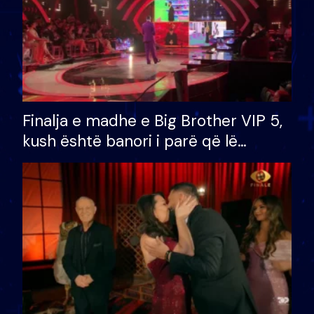
Finalja e madhe e Big Brother VIP 5,
kush është banori i parë që lë
shtëpinë dhe humb mundësinë për
të fituar çmimin e madh