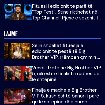
“Big Brother VIP 5”: Ëmbëlsira
Fituesi i edicionit të parë të
për në fund!
“Top Fest”, Stine rikthehet në
Top Channel! Pjesë e sezonit të
5-të të "Big Brother VIP"
LAJME
Selin shpallet fituesja e
edicionit të pestë të Big
Brother VIP, rrëmben çmimin e
madh prej 100 mijë eurosh
Vendi i tretë në Big Brother VIP
5, cili është finalisti i radhës që
lë shtëpinë
Finalja e madhe e Big Brother
VIP 5, kush është banori i parë
që lë shtëpinë dhe humb