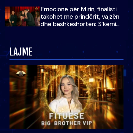
mundësinë për të fituar
Emocione për Mirin, finalisti
çmimin e madh
takohet me prindërit, vajzën
dhe bashkëshorten: S’kemi
ndonjë letër divorci apo jo?
LAJME