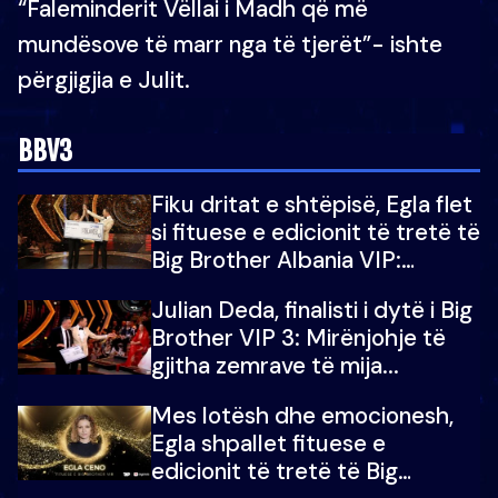
“Faleminderit Vëllai i Madh që më
mundësove të marr nga të tjerët”- ishte
përgjigjia e Julit.
BBV3
Fiku dritat e shtëpisë, Egla flet
si fituese e edicionit të tretë të
Big Brother Albania VIP:
Falenderoj që...
Julian Deda, finalisti i dytë i Big
Brother VIP 3: Mirënjohje të
gjitha zemrave të mija...
Mes lotësh dhe emocionesh,
Egla shpallet fituese e
edicionit të tretë të Big