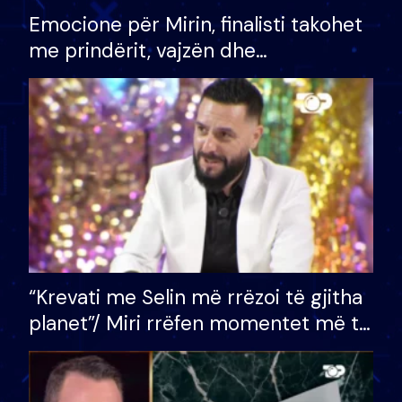
Emocione për Mirin, finalisti takohet
me prindërit, vajzën dhe
bashkëshorten: S’kemi ndonjë letër
divorci apo jo?
“Krevati me Selin më rrëzoi të gjitha
planet”/ Miri rrëfen momentet më të
bukura në shtëpinë e BB VIP: Do më
mungojë zilja e mëngjesit kur…