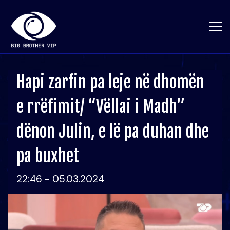
Hapi zarfin pa leje në dhomën
e rrëfimit/ “Vëllai i Madh”
dënon Julin, e lë pa duhan dhe
pa buxhet
22:46 - 05.03.2024