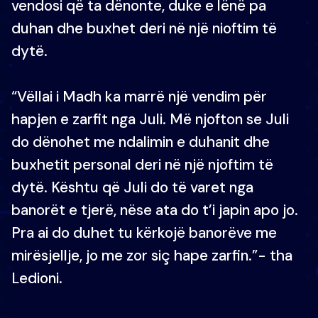
vendosi që ta dënonte, duke e lënë pa
duhan dhe buxhet deri në një nioftim të
dytë.
“Vëllai i Madh ka marrë një vendim për
hapjen e zarfit nga Juli. Më njofton se Juli
do dënohet me ndalimin e duhanit dhe
buxhetit personal deri në një njoftim të
dytë. Kështu që Juli do të varet nga
banorët e tjerë, nëse ata do t’i japin apo jo.
Pra ai do duhet tu kërkojë banorëve me
mirësjellje, jo me zor siç hape zarfin.”- tha
Ledioni.