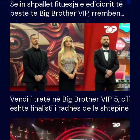
Selin shpallet fituesja e edicionit të
pestë të Big Brother VIP, rrëmben
çmimin e madh prej 100 mijë eurosh
Vendi i tretë në Big Brother VIP 5, cili
është finalisti i radhës që lë shtëpinë