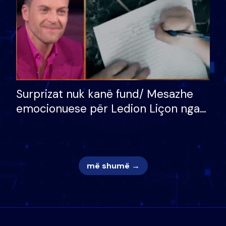
Surprizat nuk kanë fund/ Mesazhe
emocionuese për Ledion Liçon nga
nëna dhe fëmijët e tij, moderatori
nuk i mban dot lotët: Nuk meritoj…
më shumë →