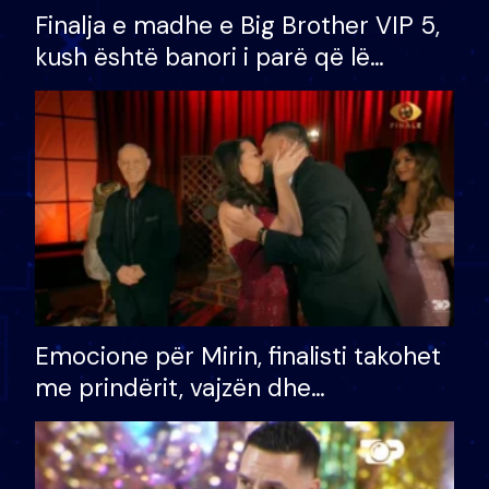
Finalja e madhe e Big Brother VIP 5,
kush është banori i parë që lë
shtëpinë dhe humb mundësinë për
të fituar çmimin e madh
Emocione për Mirin, finalisti takohet
me prindërit, vajzën dhe
bashkëshorten: S’kemi ndonjë letër
divorci apo jo?