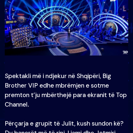
Spektakli më i ndjekur në Shqipëri, Big
Brother VIP edhe mbrëmjen e sotme
premton t’ju mbërthejë para ekranit të Top
Channel.
Përçarja e grupit të Julit, kush sundon kë?
Dy banorët më të rinj, Liami dhe Jetmiri