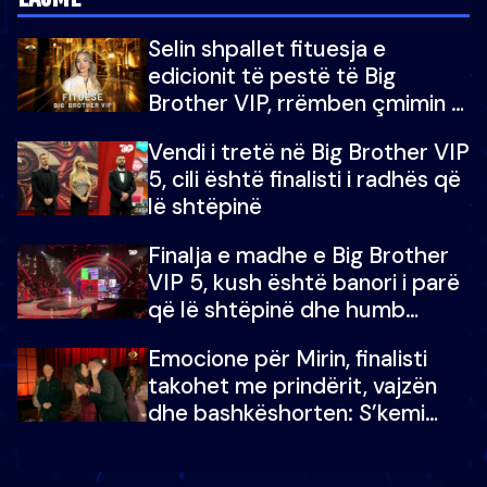
Selin shpallet fituesja e
edicionit të pestë të Big
Brother VIP, rrëmben çmimin e
madh prej 100 mijë eurosh
Vendi i tretë në Big Brother VIP
5, cili është finalisti i radhës që
lë shtëpinë
Finalja e madhe e Big Brother
VIP 5, kush është banori i parë
që lë shtëpinë dhe humb
mundësinë për të fituar
Emocione për Mirin, finalisti
çmimin e madh
takohet me prindërit, vajzën
dhe bashkëshorten: S’kemi
ndonjë letër divorci apo jo?