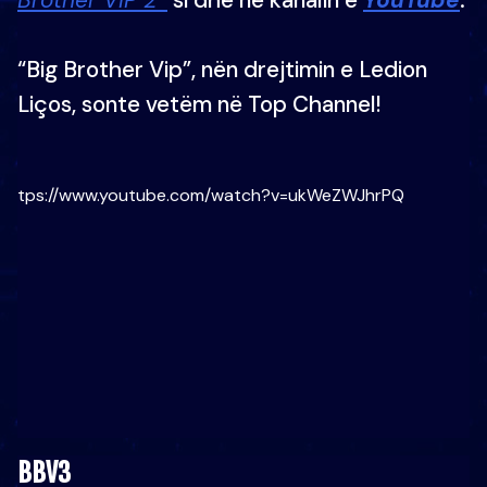
“Big Brother Vip”, nën drejtimin e Ledion
Liços, sonte vetëm në Top Channel!
https://www.youtube.com/watch?v=ukWeZWJhrPQ
BBV3