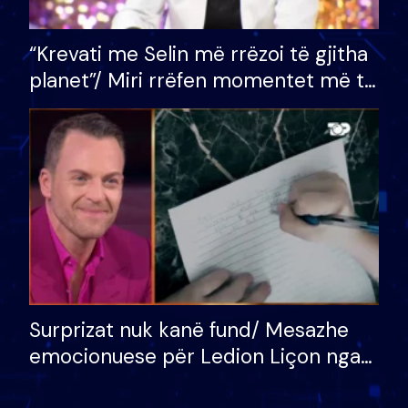
“Krevati me Selin më rrëzoi të gjitha
planet”/ Miri rrëfen momentet më të
bukura në shtëpinë e BB VIP: Do më
mungojë zilja e mëngjesit kur…
Surprizat nuk kanë fund/ Mesazhe
emocionuese për Ledion Liçon nga
nëna dhe fëmijët e tij, moderatori