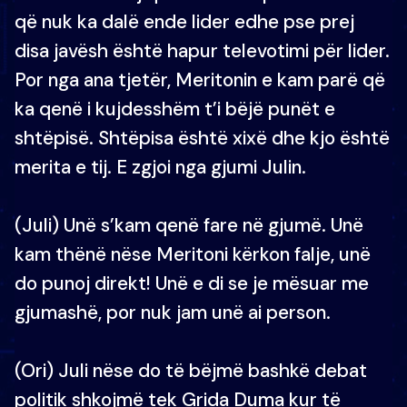
që nuk ka dalë ende lider edhe pse prej
disa javësh është hapur televotimi për lider.
Por nga ana tjetër, Meritonin e kam parë që
ka qenë i kujdesshëm t’i bëjë punët e
shtëpisë. Shtëpisa është xixë dhe kjo është
merita e tij. E zgjoi nga gjumi Julin.
(Juli) Unë s’kam qenë fare në gjumë. Unë
kam thënë nëse Meritoni kërkon falje, unë
do punoj direkt! Unë e di se je mësuar me
gjumashë, por nuk jam unë ai person.
(Ori) Juli nëse do të bëjmë bashkë debat
politik shkojmë tek Grida Duma kur të