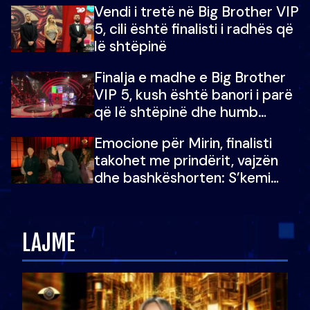
Vendi i tretë në Big Brother VIP
5, cili është finalisti i radhës që
lë shtëpinë
Finalja e madhe e Big Brother
VIP 5, kush është banori i parë
që lë shtëpinë dhe humb
mundësinë për të fituar
Emocione për Mirin, finalisti
çmimin e madh
takohet me prindërit, vajzën
dhe bashkëshorten: S’kemi
ndonjë letër divorci apo jo?
LAJME