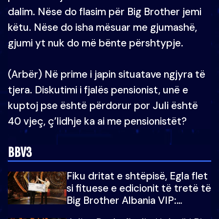
dalim. Nëse do flasim për Big Brother jemi
këtu. Nëse do isha mësuar me gjumashë,
gjumi yt nuk do më bënte përshtypje.
(Arbër) Në prime i japin situatave ngjyra të
tjera. Diskutimi i fjalës pensionist, unë e
kuptoj pse është përdorur por Juli është
40 vjeç, ç’lidhje ka ai me pensionistët?
BBV3
Fiku dritat e shtëpisë, Egla flet
si fituese e edicionit të tretë të
Big Brother Albania VIP:
Falenderoj që...