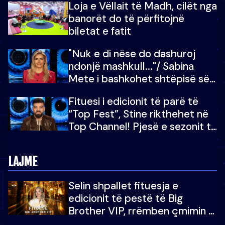
Loja e Vëllait të Madh, cilët nga
do të martoheshim, por zemra
banorët do të përfitojnë
mu copëtua
biletat e fatit
"Nuk e di nëse do dashuroj
ndonjë mashkull..."/ Sabina
Mete i bashkohet shtëpisë së
“Big Brother VIP 5”: Ëmbëlsira
Fituesi i edicionit të parë të
për në fund!
“Top Fest”, Stine rikthehet në
Top Channel! Pjesë e sezonit të
5-të të "Big Brother VIP"
LAJME
Selin shpallet fituesja e
edicionit të pestë të Big
Brother VIP, rrëmben çmimin e
madh prej 100 mijë eurosh