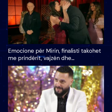
Emocione për Mirin, finalisti takohet
me prindërit, vajzën dhe
bashkëshorten: S’kemi ndonjë letër
divorci apo jo?