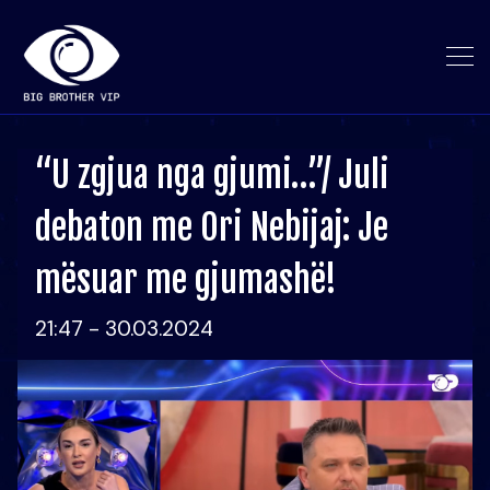
“U zgjua nga gjumi…”/ Juli
debaton me Ori Nebijaj: Je
mësuar me gjumashë!
21:47 - 30.03.2024