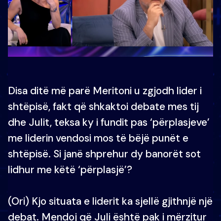
Disa ditë më parë Meritoni u zgjodh lider i
shtëpisë, fakt që shkaktoi debate mes tij
dhe Julit, teksa ky i fundit pas ‘përplasjeve’
me liderin vendosi mos të bëjë punët e
shtëpisë. Si janë shprehur dy banorët sot
lidhur me këtë ‘përplasjë’?
(Ori) Kjo situata e liderit ka sjellë gjithnjë një
debat. Mendoj që Juli është pak i mërzitur