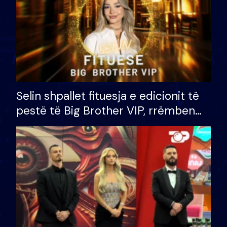
Selin shpallet fituesja e edicionit të
pestë të Big Brother VIP, rrëmben
çmimin e madh prej 100 mijë eurosh