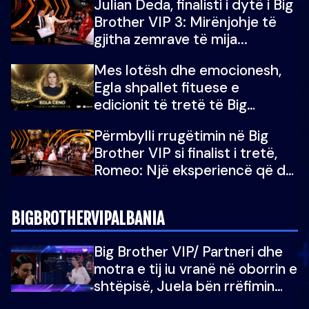
Julian Deda, finalisti i dytë i Big
Brother VIP 3: Mirënjohje të
gjitha zemrave të mija...
Mes lotësh dhe emocionesh,
Egla shpallet fituese e
edicionit të tretë të Big
Brother Albania VIP
Përmbylli rrugëtimin në Big
Brother VIP si finalist i tretë,
Romeo: Një eksperiencë që do
e kujtoj gjithë jetën...
BIGBROTHERVIPALBANIA
Big Brother VIP/ Partneri dhe
motra e tij iu vranë në oborrin e
shtëpisë, Juela bën rrëfimin
tronditës: Nuk e doja më jetën,