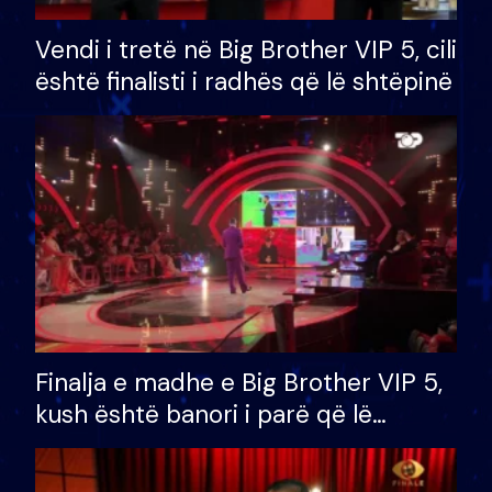
Vendi i tretë në Big Brother VIP 5, cili
është finalisti i radhës që lë shtëpinë
Finalja e madhe e Big Brother VIP 5,
kush është banori i parë që lë
shtëpinë dhe humb mundësinë për
të fituar çmimin e madh