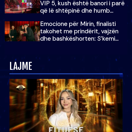
VIP 5, kush është banori i parë
që lë shtëpinë dhe humb
mundësinë për të fituar
Emocione për Mirin, finalisti
çmimin e madh
takohet me prindërit, vajzën
dhe bashkëshorten: S’kemi
ndonjë letër divorci apo jo?
LAJME