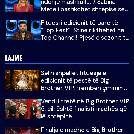
ndonjë mashkull..."/ Sabina
Mete i bashkohet shtëpisë së
“Big Brother VIP 5”: Ëmbëlsira
Fituesi i edicionit të parë të
për në fund!
“Top Fest”, Stine rikthehet në
Top Channel! Pjesë e sezonit të
5-të të "Big Brother VIP"
LAJME
Selin shpallet fituesja e
edicionit të pestë të Big
Brother VIP, rrëmben çmimin e
madh prej 100 mijë eurosh
Vendi i tretë në Big Brother VIP
5, cili është finalisti i radhës që
lë shtëpinë
Finalja e madhe e Big Brother