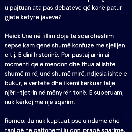
u pajtuan ata pas debateve që kanë patur
gjatë këtyre javëve?
Heidi: Unë në fillim doja të sqaroheshim
sepse kam qenë shumë konfuze me sjelljen
e tij. E dini historinë. Por pastaj arrin ai
momenti që e mendon dhe thua ai ishte
shumë mirë, unë shumë mirë, ndjesia ishte e
bukur, e vërtetë dhe i kemi kërkuar falje
njëri-tjetrin në mënyrën tonë. E superuam,
nuk kërkoj më një sqarim.
Romeo: Ju nuk kuptuat pse u ndamë dhe
tani që ne pajtohemi ju doni prapë sqarime.