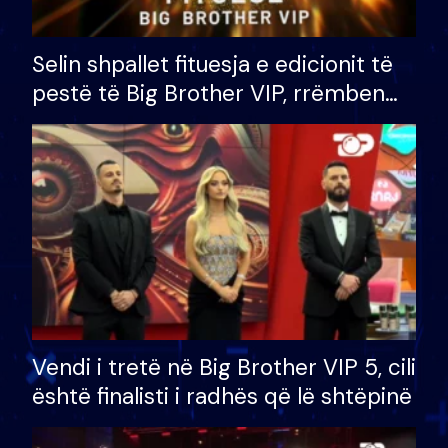
Selin shpallet fituesja e edicionit të
pestë të Big Brother VIP, rrëmben
çmimin e madh prej 100 mijë eurosh
Vendi i tretë në Big Brother VIP 5, cili
është finalisti i radhës që lë shtëpinë