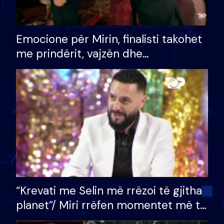
Emocione për Mirin, finalisti takohet
me prindërit, vajzën dhe
bashkëshorten: S’kemi ndonjë letër
divorci apo jo?
“Krevati me Selin më rrëzoi të gjitha
planet”/ Miri rrëfen momentet më të
bukura në shtëpinë e BB VIP: Do më