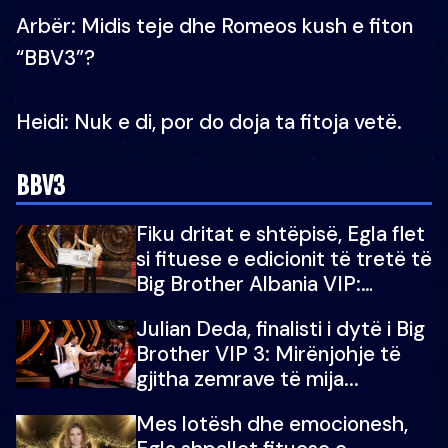
Arbër: Midis teje dhe Romeos kush e fiton
“BBV3”?
Heidi: Nuk e di, por do doja ta fitoja vetë.
BBV3
Fiku dritat e shtëpisë, Egla flet
si fituese e edicionit të tretë të
Big Brother Albania VIP:
Falenderoj që...
Julian Deda, finalisti i dytë i Big
Brother VIP 3: Mirënjohje të
gjitha zemrave të mija...
Mes lotësh dhe emocionesh,