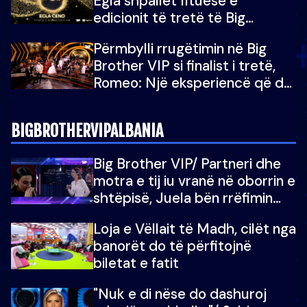
Egla shpallet fituese e
edicionit të tretë të Big
Brother Albania VIP
Përmbylli rrugëtimin në Big
Brother VIP si finalist i tretë,
Romeo: Një eksperiencë që do
e kujtoj gjithë jetën...
BIGBROTHERVIPALBANIA
Big Brother VIP/ Partneri dhe
motra e tij iu vranë në oborrin e
shtëpisë, Juela bën rrëfimin
tronditës: Nuk e doja më jetën,
Loja e Vëllait të Madh, cilët nga
do të martoheshim, por zemra
banorët do të përfitojnë
mu copëtua
biletat e fatit
"Nuk e di nëse do dashuroj