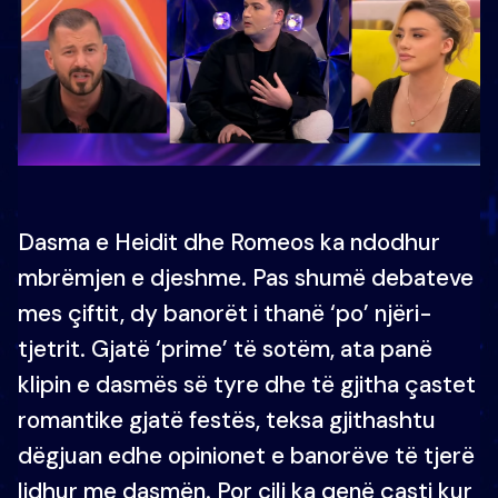
Dasma e Heidit dhe Romeos ka ndodhur
mbrëmjen e djeshme. Pas shumë debateve
mes çiftit, dy banorët i thanë ‘po’ njëri-
tjetrit. Gjatë ‘prime’ të sotëm, ata panë
klipin e dasmës së tyre dhe të gjitha çastet
romantike gjatë festës, teksa gjithashtu
dëgjuan edhe opinionet e banorëve të tjerë
lidhur me dasmën. Por cili ka qenë çasti kur