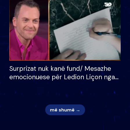
mungojë zilja e mëngjesit kur…
Surprizat nuk kanë fund/ Mesazhe
emocionuese për Ledion Liçon nga
nëna dhe fëmijët e tij, moderatori
nuk i mban dot lotët: Nuk meritoj…
më shumë →