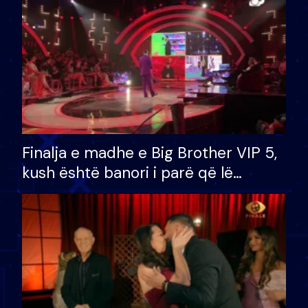
Finalja e madhe e Big Brother VIP 5,
kush është banori i parë që lë
shtëpinë dhe humb mundësinë për
të fituar çmimin e madh