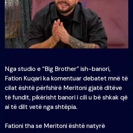
Nga studio e “Big Brother” ish-banori,
Fation Kuqari ka komentuar debatet mnë të
cilat është përfshirë Meritoni gjatë ditëve
të fundit, pikërisht banori i cili u bë shkak që
ai të dilt vetë nga shtëpia.
Fationi tha se Meritoni është natyrë