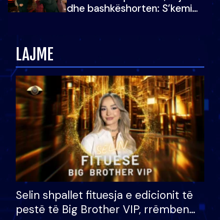
dhe bashkëshorten: S’kemi
ndonjë letër divorci apo jo?
LAJME
Selin shpallet fituesja e edicionit të
pestë të Big Brother VIP, rrëmben