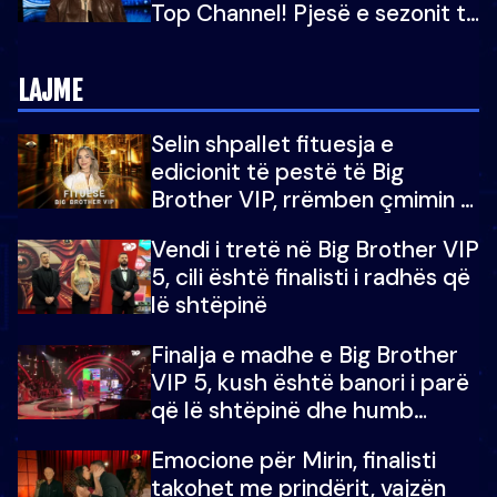
Top Channel! Pjesë e sezonit të
5-të të "Big Brother VIP"
LAJME
Selin shpallet fituesja e
edicionit të pestë të Big
Brother VIP, rrëmben çmimin e
madh prej 100 mijë eurosh
Vendi i tretë në Big Brother VIP
5, cili është finalisti i radhës që
lë shtëpinë
Finalja e madhe e Big Brother
VIP 5, kush është banori i parë
që lë shtëpinë dhe humb
mundësinë për të fituar
Emocione për Mirin, finalisti
çmimin e madh
takohet me prindërit, vajzën