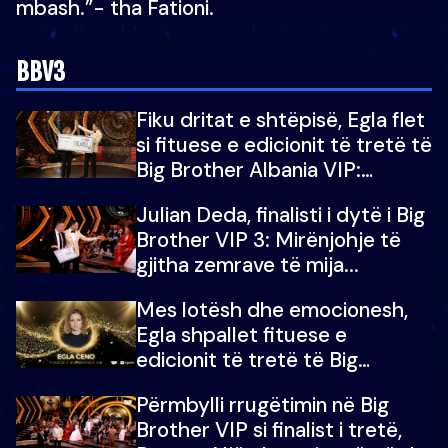
mbash.”- tha Fationi.
BBV3
Fiku dritat e shtëpisë, Egla flet
si fituese e edicionit të tretë të
Big Brother Albania VIP:
Falenderoj që...
Julian Deda, finalisti i dytë i Big
Brother VIP 3: Mirënjohje të
gjitha zemrave të mija...
Mes lotësh dhe emocionesh,
Egla shpallet fituese e
edicionit të tretë të Big
Brother Albania VIP
Përmbylli rrugëtimin në Big
Brother VIP si finalist i tretë,