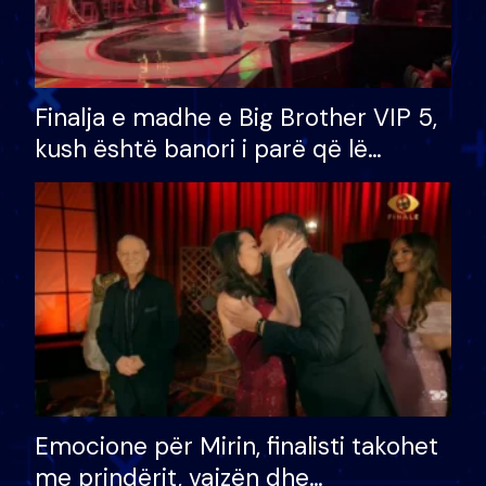
Finalja e madhe e Big Brother VIP 5,
kush është banori i parë që lë
shtëpinë dhe humb mundësinë për
të fituar çmimin e madh
Emocione për Mirin, finalisti takohet
me prindërit, vajzën dhe