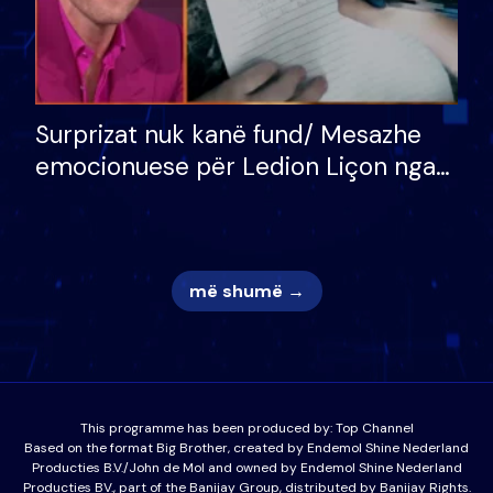
Surprizat nuk kanë fund/ Mesazhe
emocionuese për Ledion Liçon nga
nëna dhe fëmijët e tij, moderatori
nuk i mban dot lotët: Nuk meritoj…
më shumë →
This programme has been produced by:
Top Channel
Based on the format Big Brother, created by Endemol Shine Nederland
Producties B.V./John de Mol and owned by Endemol Shine Nederland
Producties BV., part of the Banijay Group, distributed by Banijay Rights.