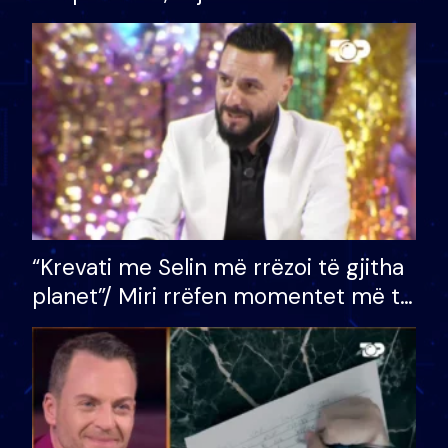
bashkëshorten: S’kemi ndonjë letër
divorci apo jo?
“Krevati me Selin më rrëzoi të gjitha
planet”/ Miri rrëfen momentet më të
bukura në shtëpinë e BB VIP: Do më
mungojë zilja e mëngjesit kur…