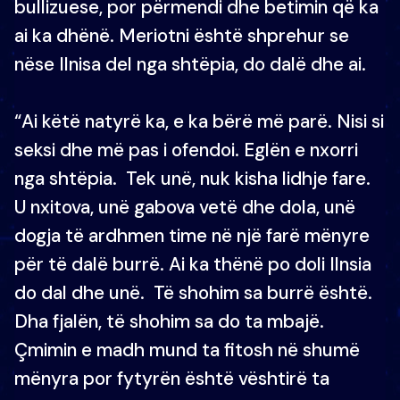
bullizuese, por përmendi dhe betimin që ka
ai ka dhënë. Meriotni është shprehur se
nëse Ilnisa del nga shtëpia, do dalë dhe ai.
“Ai këtë natyrë ka, e ka bërë më parë. Nisi si
seksi dhe më pas i ofendoi. Eglën e nxorri
nga shtëpia. Tek unë, nuk kisha lidhje fare.
U nxitova, unë gabova vetë dhe dola, unë
dogja të ardhmen time në një farë mënyre
për të dalë burrë. Ai ka thënë po doli Ilnsia
do dal dhe unë. Të shohim sa burrë është.
Dha fjalën, të shohim sa do ta mbajë.
Çmimin e madh mund ta fitosh në shumë
mënyra por fytyrën është vështirë ta