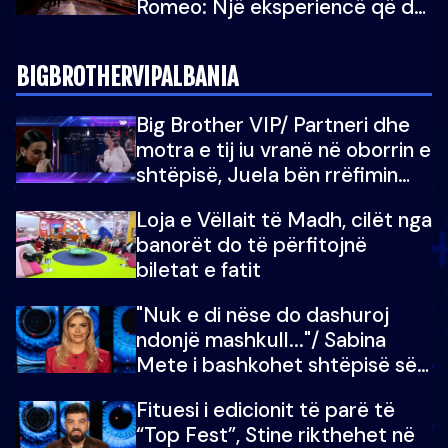
Romeo: Një eksperiencë që do
e kujtoj gjithë jetën...
BIGBROTHERVIPALBANIA
Big Brother VIP/ Partneri dhe
motra e tij iu vranë në oborrin e
shtëpisë, Juela bën rrëfimin
tronditës: Nuk e doja më jetën,
Loja e Vëllait të Madh, cilët nga
do të martoheshim, por zemra
banorët do të përfitojnë
mu copëtua
biletat e fatit
"Nuk e di nëse do dashuroj
ndonjë mashkull..."/ Sabina
Mete i bashkohet shtëpisë së
“Big Brother VIP 5”: Ëmbëlsira
Fituesi i edicionit të parë të
për në fund!
“Top Fest”, Stine rikthehet në