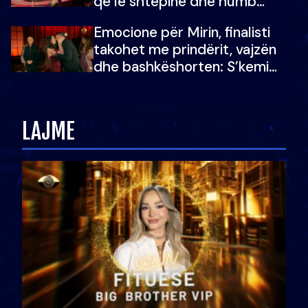
që lë shtëpinë dhe humb
mundësinë për të fituar
Emocione për Mirin, finalisti
çmimin e madh
takohet me prindërit, vajzën
dhe bashkëshorten: S’kemi
ndonjë letër divorci apo jo?
LAJME