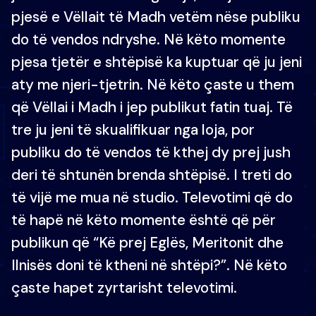
pjesë e Vëllait të Madh vetëm nëse publiku
do të vendos ndryshe. Në këto momente
pjesa tjetër e shtëpisë ka kuptuar që ju jeni
aty me njeri-tjetrin. Në këto çaste u them
që Vëllai i Madh i jep publikut fatin tuaj. Të
tre ju jeni të skualifikuar nga loja, por
publiku do të vendos të kthej dy prej jush
deri të shtunën brenda shtëpisë. I treti do
të vijë me mua në studio. Televotimi që do
të hapë në këto momente është që për
publikun që “Kë prej Eglës, Meritonit dhe
Ilnisës doni të ktheni në shtëpi?”. Në këto
çaste hapet zyrtarisht televotimi.