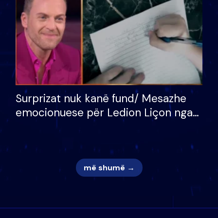
Surprizat nuk kanë fund/ Mesazhe
emocionuese për Ledion Liçon nga
nëna dhe fëmijët e tij, moderatori
nuk i mban dot lotët: Nuk meritoj…
më shumë →