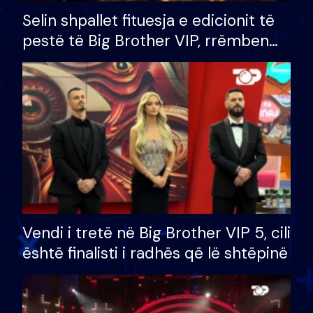
Selin shpallet fituesja e edicionit të
pestë të Big Brother VIP, rrëmben
çmimin e madh prej 100 mijë eurosh
Vendi i tretë në Big Brother VIP 5, cili
është finalisti i radhës që lë shtëpinë