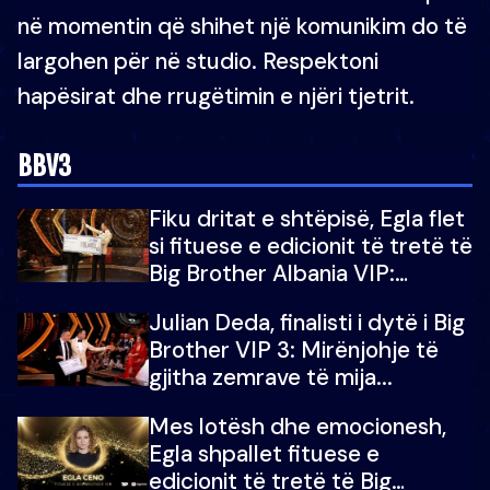
në momentin që shihet një komunikim do të
largohen për në studio. Respektoni
hapësirat dhe rrugëtimin e njëri tjetrit.
BBV3
Fiku dritat e shtëpisë, Egla flet
si fituese e edicionit të tretë të
Big Brother Albania VIP:
Falenderoj që...
Julian Deda, finalisti i dytë i Big
Brother VIP 3: Mirënjohje të
gjitha zemrave të mija...
Mes lotësh dhe emocionesh,
Egla shpallet fituese e
edicionit të tretë të Big