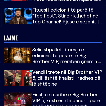
“Big Brother VIP 5”: Ëmbëlsira
Fituesi i edicionit të parë të
për në fund!
“Top Fest”, Stine rikthehet në
Top Channel! Pjesë e sezonit të
5-të të "Big Brother VIP"
LAJME
Selin shpallet fituesja e
edicionit të pestë të Big
Brother VIP, rrëmben çmimin e
madh prej 100 mijë eurosh
Vendi i tretë në Big Brother VIP
5, cili është finalisti i radhës që
lë shtëpinë
Finalja e madhe e Big Brother
VIP 5, kush është banori i parë