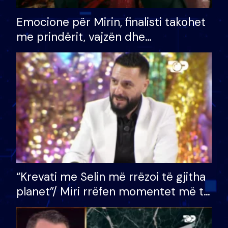
Emocione për Mirin, finalisti takohet
me prindërit, vajzën dhe
bashkëshorten: S’kemi ndonjë letër
divorci apo jo?
“Krevati me Selin më rrëzoi të gjitha
planet”/ Miri rrëfen momentet më të
bukura në shtëpinë e BB VIP: Do më
mungojë zilja e mëngjesit kur…