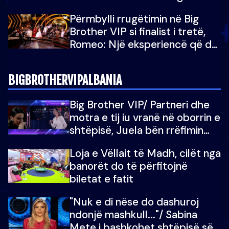
Brother Albania VIP
Përmbylli rrugëtimin në Big
Brother VIP si finalist i tretë,
Romeo: Një eksperiencë që do
e kujtoj gjithë jetën...
BIGBROTHERVIPALBANIA
Big Brother VIP/ Partneri dhe
motra e tij iu vranë në oborrin e
shtëpisë, Juela bën rrëfimin
tronditës: Nuk e doja më jetën,
Loja e Vëllait të Madh, cilët nga
do të martoheshim, por zemra
banorët do të përfitojnë
mu copëtua
biletat e fatit
"Nuk e di nëse do dashuroj
ndonjë mashkull..."/ Sabina
Mete i bashkohet shtëpisë së