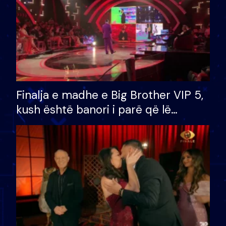
Finalja e madhe e Big Brother VIP 5,
kush është banori i parë që lë
shtëpinë dhe humb mundësinë për
të fituar çmimin e madh