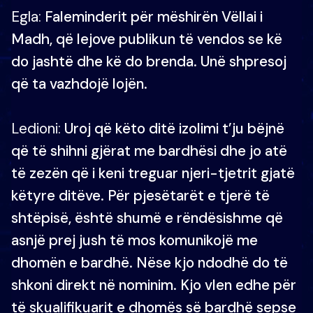
Egla:
Faleminderit për mëshirën Vëllai i
Madh, që lejove publikun të vendos se kë
do jashtë dhe kë do brenda. Unë shpresoj
që ta vazhdojë lojën.
Ledioni:
Uroj që këto ditë izolimi t’ju bëjnë
që të shihni gjërat me bardhësi dhe jo atë
të zezën që i keni treguar njeri-tjetrit gjatë
këtyre ditëve. Për pjesëtarët e tjerë të
shtëpisë, është shumë e rëndësishme që
asnjë prej jush të mos komunikojë me
dhomën e bardhë. Nëse kjo ndodhë do të
shkoni direkt në nominim. Kjo vlen edhe për
të skualifikuarit e dhomës së bardhë sepse