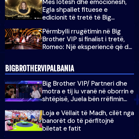
Mes lotësh dhe emocionesh,
Egla shpallet fituese e
edicionit të tretë të Big
Brother Albania VIP
Përmbylli rrugëtimin në Big
Brother VIP si finalist i tretë,
Romeo: Një eksperiencë që do
e kujtoj gjithë jetën...
BIGBROTHERVIPALBANIA
Big Brother VIP/ Partneri dhe
motra e tij iu vranë në oborrin e
shtëpisë, Juela bën rrëfimin
tronditës: Nuk e doja më jetën,
Loja e Vëllait të Madh, cilët nga
do të martoheshim, por zemra
banorët do të përfitojnë
mu copëtua
biletat e fatit