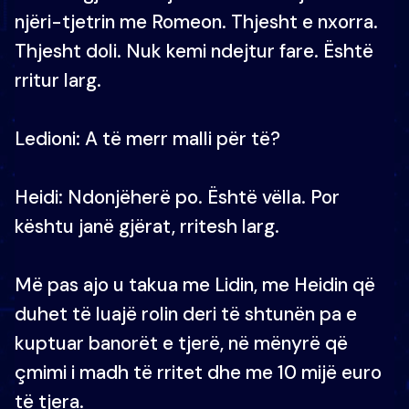
njëri-tjetrin me Romeon. Thjesht e nxorra.
Thjesht doli. Nuk kemi ndejtur fare. Është
rritur larg.
Ledioni: A të merr malli për të?
Heidi: Ndonjëherë po. Është vëlla. Por
kështu janë gjërat, rritesh larg.
Më pas ajo u takua me Lidin, me Heidin që
duhet të luajë rolin deri të shtunën pa e
kuptuar banorët e tjerë, në mënyrë që
çmimi i madh të rritet dhe me 10 mijë euro
të tjera.