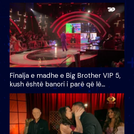
Finalja e madhe e Big Brother VIP 5,
kush është banori i parë që lë
shtëpinë dhe humb mundësinë për
të fituar çmimin e madh