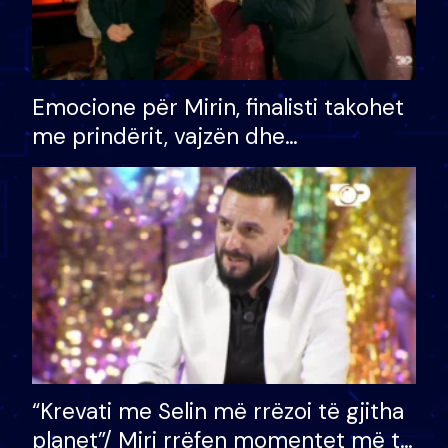
Emocione për Mirin, finalisti takohet
me prindërit, vajzën dhe
bashkëshorten: S’kemi ndonjë letër
divorci apo jo?
“Krevati me Selin më rrëzoi të gjitha
planet”/ Miri rrëfen momentet më të