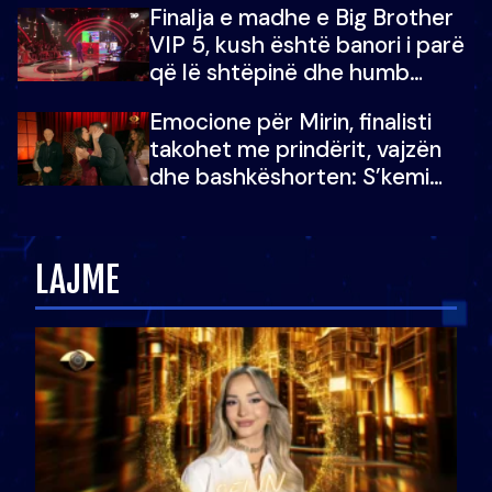
Finalja e madhe e Big Brother
VIP 5, kush është banori i parë
që lë shtëpinë dhe humb
mundësinë për të fituar
Emocione për Mirin, finalisti
çmimin e madh
takohet me prindërit, vajzën
dhe bashkëshorten: S’kemi
ndonjë letër divorci apo jo?
LAJME