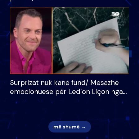
bukura në shtëpinë e BB VIP: Do më
mungojë zilja e mëngjesit kur…
Surprizat nuk kanë fund/ Mesazhe
emocionuese për Ledion Liçon nga
nëna dhe fëmijët e tij, moderatori
nuk i mban dot lotët: Nuk meritoj…
më shumë →