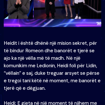
Heidit i është dhënë një mision sekret, për
të bindur Romeon dhe banorët e tjerë se
ajo ka një vëlla më të madh. Në një
komunikim me Ledionin, Heidi foli për Lidin,
“vëllain” e saj, duke treguar arsyet se përse
e tregoi tani këtë në moment, me banorët e
tjerë që e dëgjuan.
Heidi: E gjeta në një moment të njihem me