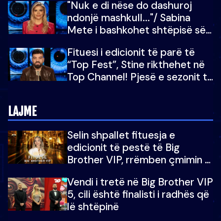
"Nuk e di nëse do dashuroj
ndonjë mashkull..."/ Sabina
Mete i bashkohet shtëpisë së
“Big Brother VIP 5”: Ëmbëlsira
Fituesi i edicionit të parë të
për në fund!
“Top Fest”, Stine rikthehet në
Top Channel! Pjesë e sezonit të
5-të të "Big Brother VIP"
LAJME
Selin shpallet fituesja e
edicionit të pestë të Big
Brother VIP, rrëmben çmimin e
madh prej 100 mijë eurosh
Vendi i tretë në Big Brother VIP
5, cili është finalisti i radhës që
lë shtëpinë