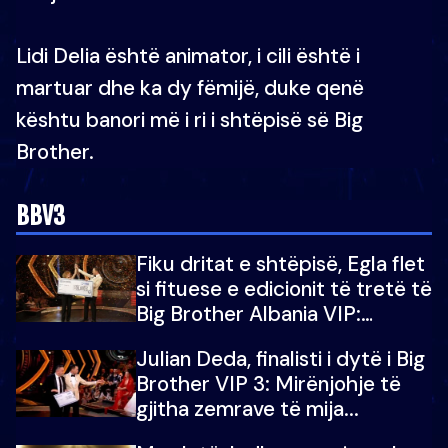
Lidi Delia është animator, i cili është i
martuar dhe ka dy fëmijë, duke qenë
kështu banori më i ri i shtëpisë së Big
Brother.
BBV3
Fiku dritat e shtëpisë, Egla flet
si fituese e edicionit të tretë të
Big Brother Albania VIP:
Falenderoj që...
Julian Deda, finalisti i dytë i Big
Brother VIP 3: Mirënjohje të
gjitha zemrave të mija...