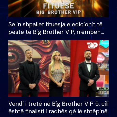
Selin shpallet fituesja e edicionit të
pestë të Big Brother VIP, rrëmben
çmimin e madh prej 100 mijë eurosh
Vendi i tretë në Big Brother VIP 5, cili
është finalisti i radhës që lë shtëpinë