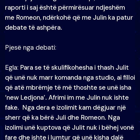
raporti i saj është përmirësuar ndjeshëm
me Romeon, ndërkohë që me Julin ka patur
debate të ashpëra.
Pjesë nga debati:
Egla:
Para se të skulifikohesha i thash Julit
që unë nuk marr komanda nga studio, ai filloi
që atë mbrëmje të më thoshte se unë isha
‘new Ledjona’. Afrimi im me Julin nuk ishte
fake. Nga dera e izolimit kam dëgjuar një
sherr që ka bërë Juli dhe Romeon. Nga
izolimi unë kuptova që Julit nuk i bëhej vonë
fare dhe ishte i lumtur që unë kisha dalë