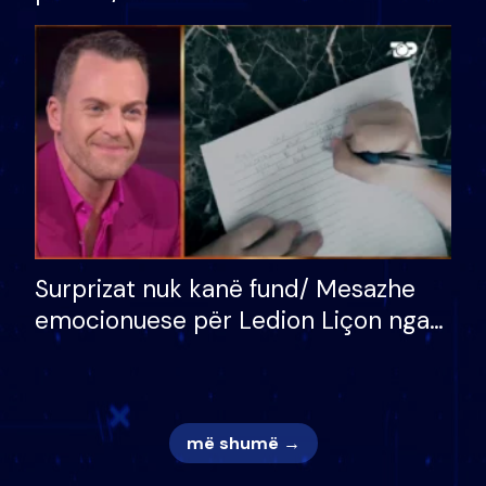
bukura në shtëpinë e BB VIP: Do më
mungojë zilja e mëngjesit kur…
Surprizat nuk kanë fund/ Mesazhe
emocionuese për Ledion Liçon nga
nëna dhe fëmijët e tij, moderatori
nuk i mban dot lotët: Nuk meritoj…
më shumë →