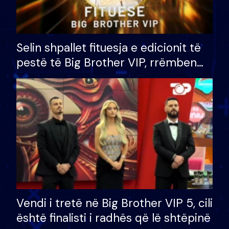
Selin shpallet fituesja e edicionit të
pestë të Big Brother VIP, rrëmben
çmimin e madh prej 100 mijë eurosh
Vendi i tretë në Big Brother VIP 5, cili
është finalisti i radhës që lë shtëpinë