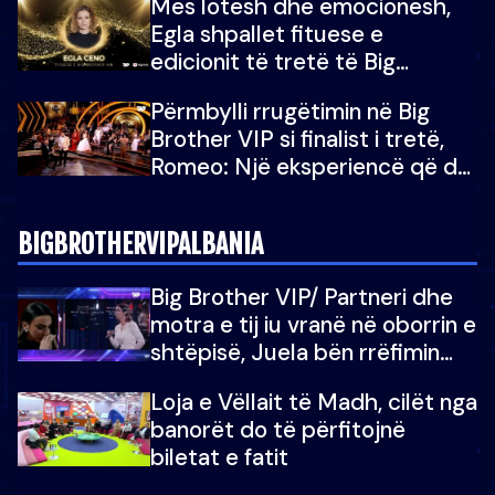
Mes lotësh dhe emocionesh,
Egla shpallet fituese e
edicionit të tretë të Big
Brother Albania VIP
Përmbylli rrugëtimin në Big
Brother VIP si finalist i tretë,
Romeo: Një eksperiencë që do
e kujtoj gjithë jetën...
BIGBROTHERVIPALBANIA
Big Brother VIP/ Partneri dhe
motra e tij iu vranë në oborrin e
shtëpisë, Juela bën rrëfimin
tronditës: Nuk e doja më jetën,
Loja e Vëllait të Madh, cilët nga
do të martoheshim, por zemra
banorët do të përfitojnë
mu copëtua
biletat e fatit