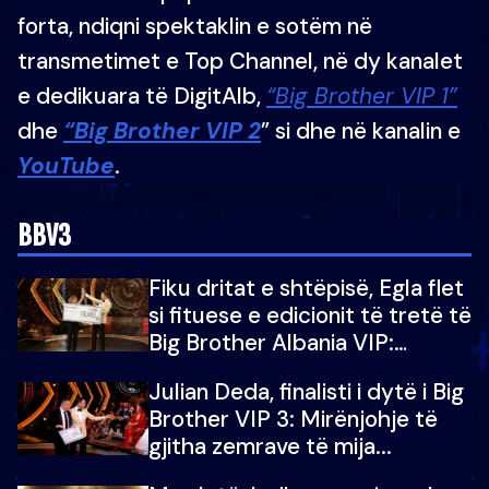
forta, ndiqni spektaklin e sotëm në
transmetimet e Top Channel, në dy kanalet
e dedikuara të DigitAlb,
“Big Brother VIP 1”
dhe
“Big Brother VIP 2
” si dhe në kanalin e
YouTube
.
BBV3
Fiku dritat e shtëpisë, Egla flet
si fituese e edicionit të tretë të
Big Brother Albania VIP:
Falenderoj që...
Julian Deda, finalisti i dytë i Big
Brother VIP 3: Mirënjohje të
gjitha zemrave të mija...