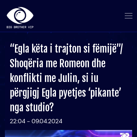
“Egla këta i trajton si fëmijë”/
Shoqëria me Romeon dhe
konflikti me Julin, si iu
përgjigj Egla pyetjes ‘pikante’
nga studio?
22:04 - 09.04.2024