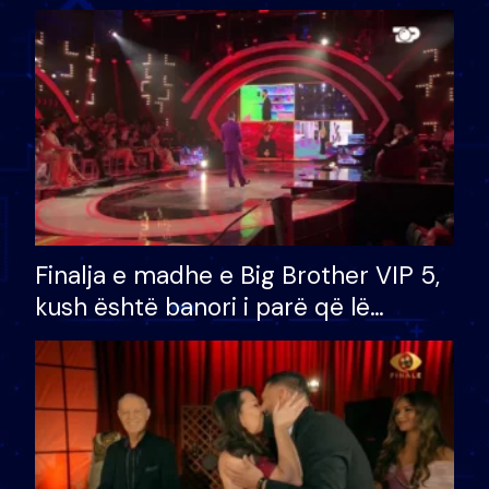
Finalja e madhe e Big Brother VIP 5,
kush është banori i parë që lë
shtëpinë dhe humb mundësinë për
të fituar çmimin e madh