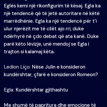
Eglës kemi një rikonfigurim të kësaj. Egla ka
një tendencë që të jetë autoritare në këtë
marrëdhënie. Egla ka një tendencë për t’i
ulur njerëzit me të cilët ajo rri, duke
ndërhyrë në çdo debat që ata kanë. Duke
parë këto lëvizje, unë mendoj se Egla i
trajton si kalamaj këta.
Ledion Liço:
Nëse Julin e konsideron
kundërshtar, çfarë e konsideron Romeon?
Egla:
Kundërshtar gjithashtu
Me shumë të papritura dhe emocione të