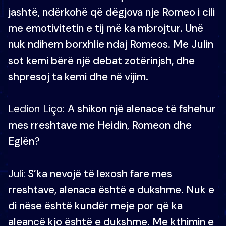
jashtë, ndërkohë që dëgjova nje Romeo i cili
me emotivitetin e tij më ka mbrojtur. Unë
nuk ndihem borxhlie ndaj Romeos. Me Julin
sot kemi bërë një debat zotërinjsh, dhe
shpresoj ta kemi dhe në vijim.
Ledion Liço:
A shikon një alenace të fshehur
mes rreshtave me Heidin, Romeon dhe
Eglën?
Juli:
S’ka nevojë të lexosh fare mes
rreshtave, alenaca është e dukshme. Nuk e
di nëse është kundër meje por që ka
aleancë kjo është e dukshme. Me kthimin e