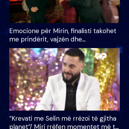
Emocione për Mirin, finalisti takohet
me prindërit, vajzën dhe
bashkëshorten: S’kemi ndonjë letër
divorci apo jo?
“Krevati me Selin më rrëzoi të gjitha
planet”/ Miri rrëfen momentet më të