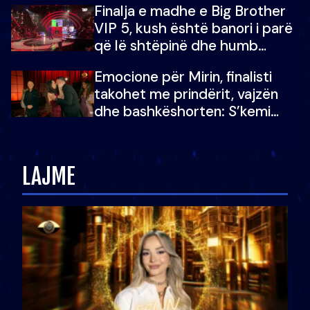
Finalja e madhe e Big Brother
VIP 5, kush është banori i parë
që lë shtëpinë dhe humb
mundësinë për të fituar
Emocione për Mirin, finalisti
çmimin e madh
takohet me prindërit, vajzën
dhe bashkëshorten: S’kemi
ndonjë letër divorci apo jo?
LAJME