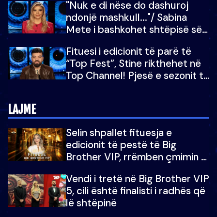
"Nuk e di nëse do dashuroj
ndonjë mashkull..."/ Sabina
Mete i bashkohet shtëpisë së
“Big Brother VIP 5”: Ëmbëlsira
Fituesi i edicionit të parë të
për në fund!
“Top Fest”, Stine rikthehet në
Top Channel! Pjesë e sezonit të
5-të të "Big Brother VIP"
LAJME
Selin shpallet fituesja e
edicionit të pestë të Big
Brother VIP, rrëmben çmimin e
madh prej 100 mijë eurosh
Vendi i tretë në Big Brother VIP
5, cili është finalisti i radhës që
lë shtëpinë